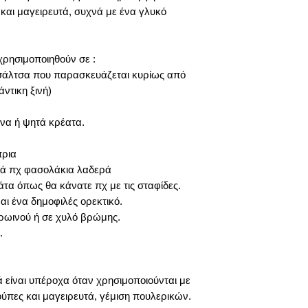
 και μαγειρευτά, συχνά με ένα γλυκό
ρησιμοποιηθούν σε :
 σάλτσα που παρασκευάζεται κυρίως από
ντικη ξινή)
ένα ή ψητά κρέατα.
πρια
τά πχ φασολάκια λαδερά
τα όπως θα κάνατε πχ με τις σταφίδες.
ναι ένα δημοφιλές ορεκτικό.
ρωινού ή σε χυλό βρώμης.
.
είναι υπέροχα όταν χρησιμοποιούνται με
ύπες και μαγειρευτά, γέμιση πουλερικών.