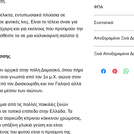
ση.
Διαθεσιμότητα: Διαθέ
ΦΠΑ
Προέλευση: Ελληνικά
υέλικτα, εντυπωσιακά πλούσια σε
Συσκευασίες: Χωρίς 
Στην τιμή συμπεριλα
Διατηρησιμότητα: 2 έ
 φυτικές ίνες. Είναι το τέλειο σνακ για
Συστατικά:
Κατάλληλο για: Σνακ,
χαρη και για εκείνους που προτιμούν την
Δαμάσκηνα ξινά εμπύ
σθέστε τα σε μια καλοκαιρινή σαλάτα ή
Αποξηραμένα Ξινά Δα
<1000 ppm,
διοξείδι
Διατροφική Επισήμ
Ποικιλία: Τοπική 
Ξινά Αποξηραμένα Δ
έσσης
Υγρασία: 45% Ma
Εδώ είναι μια λίστα 
Ενέργεια (kCal) : 2
αν αρχικά στην πόλη Δαμασκό, όπου πήρε
δαμάσκηνα:
Περιέχει διοξείδιο το
Συνολικά λιπαρά : 
είναι γνωστά από τον 1ο μ.Χ. αιώνα στον
Γλουτένης, αραχίδων
Υδατάνθρακες : 50,
Τα δαμάσκηνα είνα
πό τον Διοσκουρίδη και τον Γαληνό αλλά
Πρωτεΐνη : 2,6 g
μια βιταμίνη που ε
Φυτικές ίνες : 7,2 g
ια μέσου των αιώνων.
όραση. Ένα δαμάσ
Αλάτι : 0,183 g
συνιστώμενης ημε
μια από τις πολλές ποικιλίες ξινών
άτομα που έχουν έ
σε τοπικό επίπεδο στην Ελλάδα. Τα
σε νυχτερινή τύφ
α σαρκώδη κίτρινου κόκκινου χρώματος,
ωχράς κηλίδας κα
α υπόξινη γλυκιά γεύση και είναι
Τα αποξηραμένα δ
νος του φυτού είναι η προύμνη της
αντιοξειδωτικά. Τ