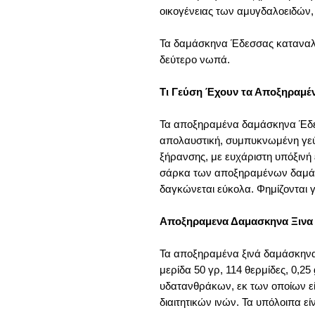
οικογένειας των αμυγδαλοειδών,
Τα δαμάσκηνα Έδεσσας καταναλ
δεύτερο νωπά.
Τι Γεύση Έχουν τα Αποξηραμέ
Τα αποξηραμένα δαμάσκηνα Έδεσ
απολαυστική, συμπυκνωμένη γεύ
ξήρανσης, με ευχάριστη υπόξινή 
σάρκα των αποξηραμένων δαμάσκ
δαγκώνεται εύκολα. Φημίζονται γι
Αποξηραμενα Δαμασκηνα Ξινα
Τα αποξηραμένα ξινά δαμάσκηνα
μερίδα 50 γρ, 114 θερμίδες, 0,25 
υδατανθράκων, εκ των οποίων εί
διαιτητικών ινών. Τα υπόλοιπα εί