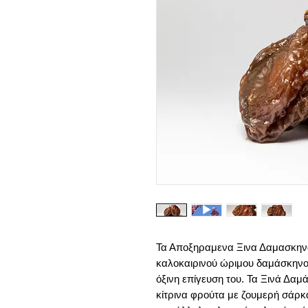
Τα Αποξηραμενα Ξινα Δαμασκην
καλοκαιρινού ώριμου δαμάσκηνου
όξινη επίγευση του. Τα Ξινά Δαμ
κίτρινα φρούτα με ζουμερή σάρκα