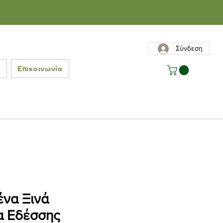
Σύνδεση
ς
Επικοινωνία
να Ξινά
α Εδέσσης