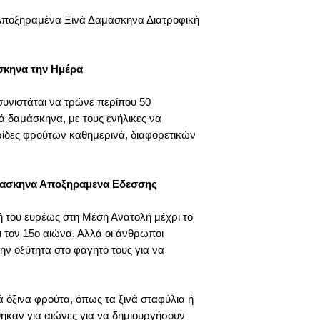
αυτά. Είναι μια πη
 Αποξηραμένα Ξινά Δαμάσκηνα Διατροφική
βιταμίνης C, που ε
των μαλλιών σας.
ενισχύουν την δια
σκηνα την Ημέρα
σας αποτρέποντας
Χρήση των cookies: 
υνιστάται να τρώνε περίπου 50
χρησιμοποιούμε cooki
ά δαμάσκηνα, με τους ενήλικες να
καταγραφής για να εξ
ρίδες φρούτων καθημερινά, διαφορετικών
της, την δυνατότητά 
δημιουργήσει στατιστ
παρέχει πληροφορίες
μασκηνα Αποξηραμενα Εδεσσης
ή του ευρέως στη Μέση Ανατολή μέχρι το
ι τον 15ο αιώνα. Αλλά οι άνθρωποι
ν οξύτητα στο φαγητό τους για να
κά όξινα φρούτα, όπως τα ξινά σταφύλια ή
ηκαν για αιώνες για να δημιουργήσουν