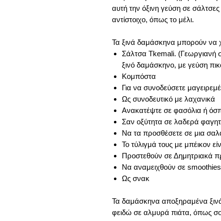
αυτή την όξινη γεύση σε σάλτσες
αντίστοιχο, όπως το μέλι.
Τα ξινά δαμάσκηνα μπορούν να χ
Σάλτσα Tkemali. (Γεωργιανή
ξινό δαμάσκηνο, με γεύση πικά
Κομπόστα
Για να συνοδεύσετε μαγειρεμ
Ως συνοδευτικό με λαχανικά
Ανακατέψτε σε φασόλια ή όσ
Σαν οξύτητα σε λαδερά φαγη
Να τα προσθέσετε σε μια σαλά
Το τύλιγμά τους με μπέικον εί
Προστεθούν σε Δημητριακά π
Να αναμειχθούν σε smoothies
Ως σνακ
Τα δαμάσκηνα αποξηραμένα ξινά 
φειδώ σε αλμυρά πιάτα, όπως σο