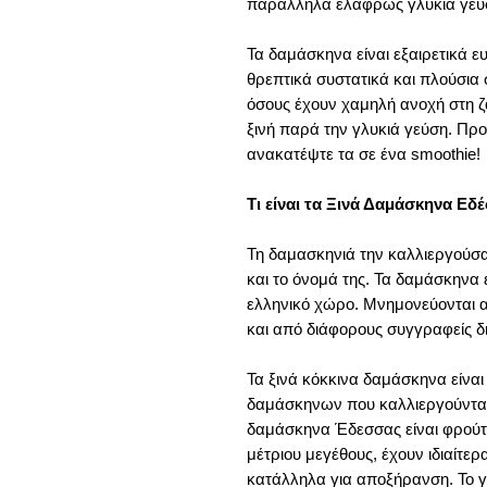
παράλληλα ελαφρώς γλυκιά γεύ
Τα δαμάσκηνα είναι εξαιρετικά ε
θρεπτικά συστατικά και πλούσια σε
όσους έχουν χαμηλή ανοχή στη ζά
ξινή παρά την γλυκιά γεύση. Προ
ανακατέψτε τα σε ένα smoothie!
Τι είναι τα Ξινά Δαμάσκηνα Εδ
Τη δαμασκηνιά την καλλιεργούσ
και το όνομά της. Τα δαμάσκηνα 
ελληνικό χώρο. Μνημονεύονται α
και από διάφορους συγγραφείς δ
Τα ξινά κόκκινα δαμάσκηνα είναι 
δαμάσκηνων που καλλιεργούνται 
δαμάσκηνα Έδεσσας είναι φρούτ
μέτριου μεγέθους, έχουν ιδιαίτερ
κατάλληλα για αποξήρανση. Το γέ