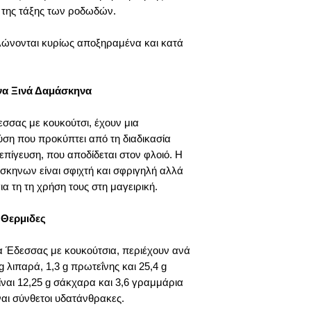
 της τάξης των ροδωδών.
σίδηρο και φυτικέ
λειτουργούν ως αν
ώνονται κυρίως αποξηραμένα και κατά
προστασία των κ
βλάβη από τις ελε
Τα δαμάσκηνα έχο
ένα σημαντικό μέτ
να Ξινά Δαμάσκηνα
εξασφαλίζει τη σω
απόκριση των νεύ
σας με κουκούτσι, έχουν μια
καθημερινή πρόσλ
ση που προκύπτει από τη διαδικασία
αρτηριακής πίεσης
επίγευση, που αποδίδεται στον φλοιό. Η
προβλημάτων όπως
ηνων είναι σφιχτή και σφριγηλή αλλά
έμφραγμα και εγκε
α τη τη χρήση τους στη μαγειρική.
Τα δαμάσκηνα βο
πέψη των τροφών
δυσκοιλιότητα και 
 Θερμιδες
λειτουργία του εν
δαμάσκηνα έχουν 
 Έδεσσας με κουκούτσια, περιέχουν ανά
ίνες και σορβιτόλη
g λιπαρά, 1,3 g πρωτεΐνης και 25,4 g
Τα δαμάσκηνα είνα
ναι 12,25 g σάκχαρα και 3,6 γραμμάρια
συμβάλλουν στην 
ναι σύνθετοι υδατάνθρακες.
μαλλιών σας και 