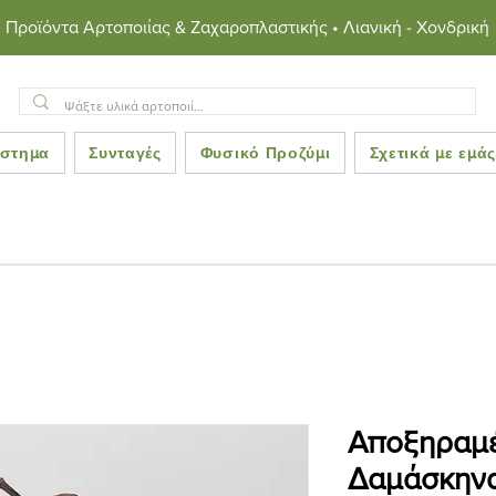
Προϊόντα Αρτοποιίας & Ζαχαροπλαστικής • Λιανική - Χονδρική
στημα
Συνταγές
Φυσικό Προζύμι
Σχετικά με εμά
Αποξηραμέ
Δαμάσκην