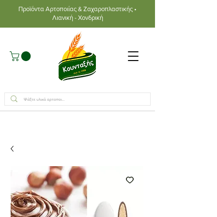
Προϊόντα Αρτοποιίας & Ζαχαροπλαστικής •
Λιανική - Χονδρική