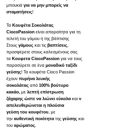
μπουκιά
για να μην μπορείς να
σταματήσεις
!
Τα
Κουφέτα Σοκολάτας
CiocoPassion
είναι απαραίτητα για τη
τελετή του γάμου ή της βάπτισης
Στους
γάμους
και τις
βαπτίσεις
,
προσφέρετε στους καλεσμένους σας
τα
Κουφετα CiocoPassion
για να τους
παρασύρετε σε ένα
μοναδικό ταξίδι
γεύσης
! Τα κουφέτα Cioco Passion
έχουν
πυρήνα λευκής
σοκολάτας
από
100% βούτυρο
κακάο,
με
λεπτή επίστρωση
ζάχαρης ώστε να λιώνει εύκολα
και
ν
απελευθερώνεται η πλούσια
γεύση του κουφέτου
, με
την
αυθεντική ποιότητα
της
γεύσης
και
του
αρώματος
.