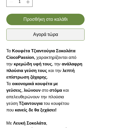
Προσθήκη στο καλάθι
Αγορά τώρα
Τα
Κουφέτα Τζιαντούγια Σοκολάτα
CiocoPassion,
χαρακτηρίζονται από
την
κρεμώδη υφή τους
, την
ανάλαφρη
πλούσια γεύση τους
και την
λεπτή
επίστρωση ζάχαρης
.
Τα
οικονομικά κουφέτα με
γεύσεις
,
λιώνουν
στο
στόμα
και
απελευθερώνουν την πλούσια
γεύση
Τζιαντουγια
του κουφέτου
που
κανείς δε θα ξεχάσει!
Με
Λευκή Σοκολάτα
,