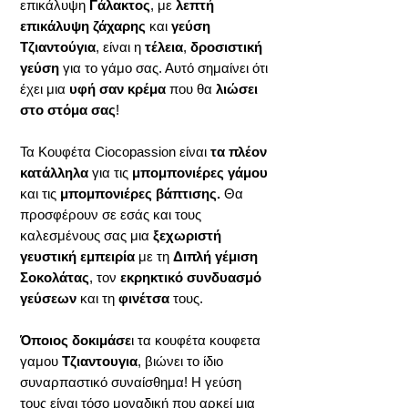
επικάλυψη
Γάλακτος
, με
λεπτή
επικάλυψη ζάχαρης
και
γεύση
Τζιαντούγια
, είναι η
τέλεια
,
δροσιστική
γεύση
για το γάμο σας. Αυτό σημαίνει ότι
έχει μια
υφή σαν κρέμα
που θα
λιώσει
στο στόμα σας
!
Τα Κουφέτα Ciocopassion είναι
τα πλέον
κατάλληλα
για τις
μπομπονιέρες γάμου
και τις
μπομπονιέρες βάπτισης.
Θα
προσφέρουν σε εσάς και τους
καλεσμένους σας μια
ξεχωριστή
γευστική εμπειρία
με τη
Διπλή γέμιση
Σοκολάτας
, τον
εκρηκτικό συνδυασμό
γεύσεων
και τη
φινέτσα
τους.
Όποιος δοκιμάσε
ι τα κουφέτα κουφετα
γαμου
Τζιαντουγια
, βιώνει το ίδιο
συναρπαστικό συναίσθημα! Η γεύση
τους είναι τόσο μοναδική που αρκεί μια