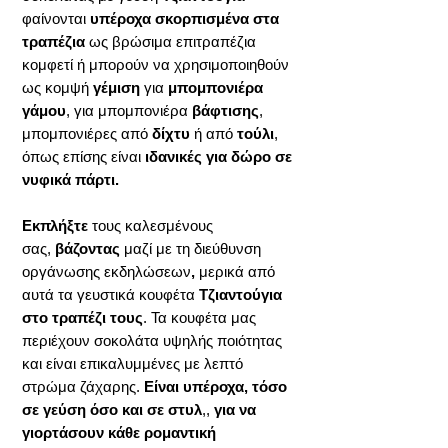
φαίνονται
υπέροχα σκορπισμένα στα
τραπέζια
ως βρώσιμα επιτραπέζια
κομφετί ή μπορούν να χρησιμοποιηθούν
ως κομψή
γέμιση
για
μπομπονιέρα
γάμου
, για μπομπονιέρα
βάφτισης
,
μπομπονιέρες από
δίχτυ
ή από
τούλι
,
όπως επίσης είναι
ιδανικές για δώρο σε
νυφικά πάρτι.
Εκπλήξτε
τους καλεσμένους
σας,
βάζοντας
μαζί με τη διεύθυνση
οργάνωσης εκδηλώσεων
,
μερικά από
αυτά τα γευστικά κουφέτα
Τζιαντούγια
στο τραπέζι τους
. Τα κουφέτα μας
περιέχουν σοκολάτα υψηλής ποιότητας
και είναι επικαλυμμένες με λεπτό
στρώμα ζάχαρης.
Είναι υπέροχα, τόσο
σε γεύση όσο και σε στυλ
,,
για να
γιορτάσουν κάθε ρομαντική