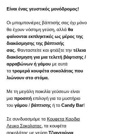
Είναι ένας γευστικός μονόδρομος!
Οι μπομπονιέρες βάπτισής σας όχι μόνο
θα έχουν νόστιμη γεύση, αλλά
θα
φαίνονται εκπληκτικές ως μέρος της
διακόσμησης της βάπτισής
σας.
Φανταστείτε και φτιάξτε την
τέλεια
διακόσμηση για μια τελετή βάφτισης /
αρραβώνων ή γάμου
με αυτά
τα
τρομερά κουφέτα σοκολάτας που
λιώνουν στο στόμα.
Με τη μεγάλη ποικιλία γεύσεων είναι
μια
προσιτή
επιλογή για το μυστήριο
του
γάμου
/
βάπτισης
ή το
Candy Bar
!
Σε συνδυασμόμε τα
Κουφετα Καρδια
Λευκο Σοκολατας
, τα κουφέτα
σοκολάτας με γεύση
Τζιαντούγια