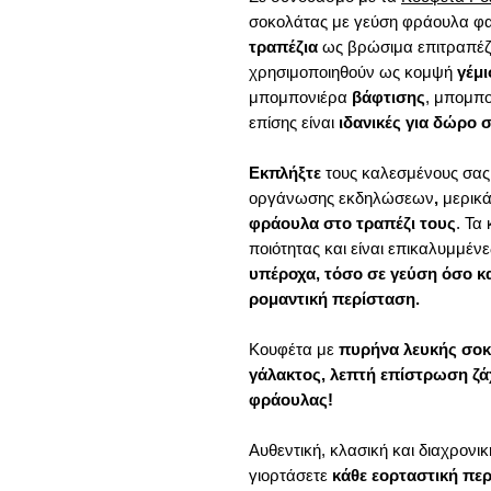
σοκολάτας με γεύση φράουλα φα
τραπέζια
ως βρώσιμα επιτραπέζι
χρησιμοποιηθούν ως κομψή
γέμ
μπομπονιέρα
βάφτισης
, μπομπ
επίσης είναι
ιδανικές για δώρο σ
Εκπλήξτε
τους καλεσμένους σας
οργάνωσης εκδηλώσεων
,
μερικά
φράουλα στο τραπέζι τους
. Τα
ποιότητας και είναι επικαλυμμέ
υπέροχα, τόσο σε γεύση όσο κα
ρομαντική περίσταση.
Κουφέτα με
πυρήνα λευκής σο
γάλακτος, λεπτή επίστρωση ζ
φράουλας!
Αυθεντική, κλασική και διαχρονι
γιορτάσετε
κάθε εορταστική πε