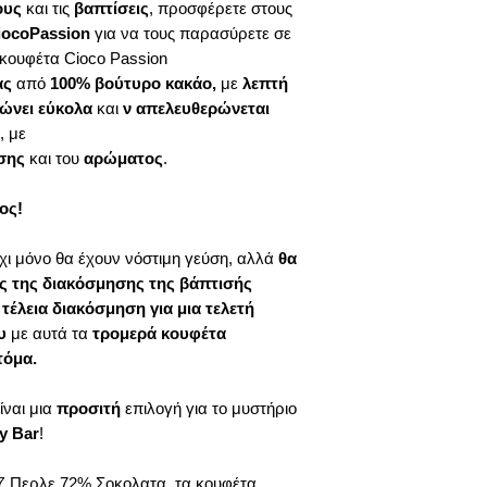
θα πρέπει να απο
ους
και τις
βαπτίσεις
, προσφέρετε στους
πανεύκολα πόσα κο
να μεταφερθεί υγρ
iocoPassion
για να τους παρασύρετε σε
Μπορεί να περιέχει
χρειαστείς.
επιφάνεια τους.
καρπούς με κέλυφος, 
 κουφέτα Cioco Passion
Αν θες να φτιάξεις
25
ας
από
100% βούτυρο κακάο,
με
λεπτή
μία
να περιέχει
5 κο
ώνει εύκολα
και
ν απελευθερώνεται
250 x 5 =
1,250 κου
, με
Τα κουφέτα π.χ.
Cioc
σης
και του
αρώματος
.
Φράουλα
περιέχουν
1250 / 210 = 6
κιλά.
Καλό είναι να υπολο
ος!
απο αυτά που θα χρε
απαραιτητες γευστικές
χι μόνο θα έχουν νόστιμη γεύση, αλλά
θα
συμπληρώσουμε τον 
ος της διακόσμησης της βάπτισής
Σπίτι!
ν
τέλεια διακόσμηση για μια τελετή
ου
με αυτά τα
τρομερά κουφέτα
τόμα.
ίναι μια
προσιτή
επιλογή για το μυστήριο
y Bar
!
ζ Περλε 72% Σοκολατα
, τα κουφέτα