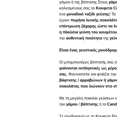
γάμου ή της βάπτισης Στους
γάμ
καλεσμένους σας τα
Κουφετα C
ένα
μοναδικό ταξίδι γεύσης
! Τα
έχουν
πυρήνα λευκής σοκολάτ
επίστρωση ζάχαρης ώστε να λι
η πλούσια γεύση του κουφέτου
την
αυθεντική ποιότητα
της
γεύ
Είναι ένας γευστικός μονόδρομ
Οι μπομπονιέρες βάπτισής σας ό
φαίνονται εκπληκτικές ως μέρ
σας.
Φανταστείτε και φτιάξτε τη
βάφτισης / αρραβώνων ή γάμ
σοκολάτας που λιώνουν στο σ
Με τη μεγάλη ποικιλία γεύσεων ε
του
γάμου
/
βάπτισης
ή το
Cand
Σε συνδυασμό με τα
Κουφετα Ρο