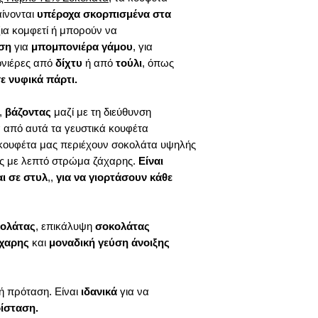
ίνονται
υπέροχα σκορπισμένα στα
α κομφετί ή μπορούν να
ιση
για
μπομπονιέρα γάμου
, για
ονιέρες από
δίχτυ
ή από
τούλι
, όπως
ε νυφικά πάρτι.
,
βάζοντας
μαζί με τη διεύθυνση
 από αυτά τα γευστικά κουφέτα
 κουφέτα μας περιέχουν σοκολάτα υψηλής
νες με λεπτό στρώμα ζάχαρης.
Είναι
ι σε στυλ
,,
για να γιορτάσουν κάθε
κολάτας
, επικάλυψη
σοκολάτας
άχαρης
και
μοναδική γεύση άνοιξης
κή πρόταση. Είναι
ιδανικά
για να
ρίσταση.