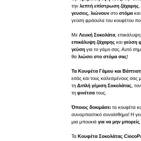
την
λεπτή επίστρωση ζάχαρης
.
γευσεις
,
λιώνουν
στο
στόμα
κα
γεύση φράουλα του κουφέτου π
Με
Λευκή Σοκολάτα
, επικάλυψ
επικάλυψη ζάχαρης
και
γεύση 
γεύση
για το γάμο σας. Αυτό σημα
θα
λιώσει στο στόμα σας
!
Τα Κουφέτα Γάμου και Βάπτισ
εσάς και τους καλεσμένους σας 
τη
Διπλή γέμιση Σοκολάτας
, το
τη
φινέτσα
τους.
Όποιος δοκιμάσε
ι τα κουφέτα κ
συναρπαστικό συναίσθημα! Η γεύ
μια μπουκιά
για να μην μπορείς
Τα
Κουφέτα Σοκολάτας CiocoP