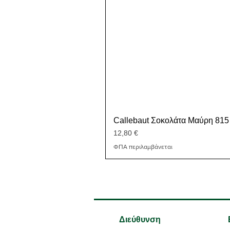
Callebaut Σοκολάτα Μαύρη 815
Τιμή
12,80 €
ΦΠΑ περιλαμβάνεται
Διεύθυνση