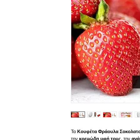
Τα
Κουφέτα Φράουλα Σοκολατα
την
κρεμώδη υφή τους
, την
ανά