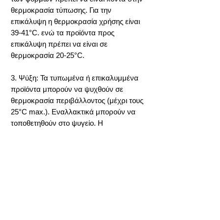
θερμοκρασία τύπωσης. Για την
επικάλυψη η θερμοκρασία χρήσης είναι
39-41°C. ενώ τα προϊόντα προς
επικάλυψη πρέπει να είναι σε
θερμοκρασία 20-25°C.
3. Ψύξη: Τα τυπωμένα ή επικαλυμμένα
προϊόντα μπορούν να ψυχθούν σε
θερμοκρασία περιβάλλοντος (μέχρι τους
25°C max.). Εναλλακτικά μπορούν να
τοποθετηθούν στο ψυγείο. Η
θερμοκρασία του ψυγείου στην
περίπτωση τυπωμένων προϊόντων
πρέπει να είναι 13-15°C , στην δε
περίπτωση των επικαλυμμένων
προϊόντων 15-17°C.
Ελαττώματα κατά την επεξεργασία
στη Σοκολατα Απομιμηση