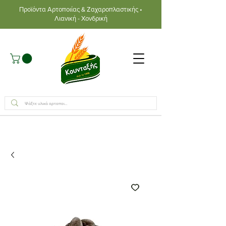
Προϊόντα Αρτοποιίας & Ζαχαροπλαστικής •
Λιανική - Χονδρική