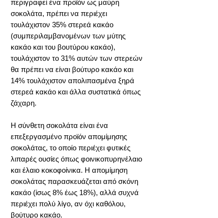
περιγραφεί ένα προϊόν ως μαύρη
σοκολάτα, πρέπει να περιέχει
τουλάχιστον 35% στερεά κακάο
(συμπεριλαμβανομένων των μύτης
κακάο και του βουτύρου κακάο),
τουλάχιστον το 31% αυτών των στερεών
θα πρέπει να είναι βούτυρο κακάο και
14% τουλάχιστον απολιπασμένα ξηρά
στερεά κακάο και άλλα συστατικά όπως
ζάχαρη.
Η σύνθετη σοκολάτα είναι ένα
επεξεργασμένο προϊόν απομίμησης
σοκολάτας, το οποίο περιέχει φυτικές
λιπαρές ουσίες όπως φοινικοπυρηνέλαιο
και έλαιο κοκοφοίνικα. Η απομίμηση
σοκολάτας παρασκευάζεται από σκόνη
κακάο (ίσως 8% έως 18%), αλλά συχνά
περιέχει πολύ λίγο, αν όχι καθόλου,
βούτυρο κακάο.