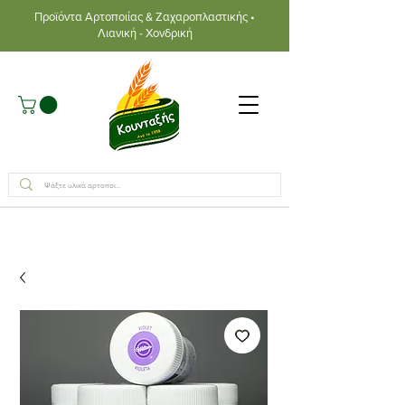
Προϊόντα Αρτοποιίας & Ζαχαροπλαστικής •
Λιανική - Χονδρική