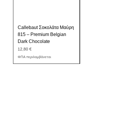
Callebaut Σοκολάτα Μαύρη
Αλεύρι Σκληρού Σίτου
815 – Premium Belgian
Ολικής Άλεσης Πετρό
Dark Chocolate
Τιμή
1,40 €
Τιμή
12,80 €
ΦΠΑ περιλαμβάνεται
ΦΠΑ περιλαμβάνεται
Διεύθυνση
3ου Ιππικού Συντάγματος
75
Σέρρες Ελλάδα ΤΚ
62124