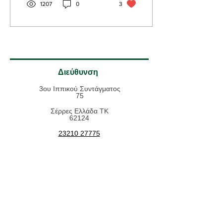
1207
0
3
Διεύθυνση
3ου Ιππικού Συντάγματος
75
Σέρρες Ελλάδα ΤΚ
62124
23210 27775
nkoynta(at)gmail.co
m
Χρήσιμες Πληροφορίες
Όροι Χρήσης
Τρόποι Πληρωμής
Τρόποι Αποστολής
Επιστροφές - Ακυρώσεις