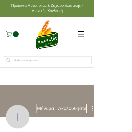
Προϊόντα Αρτοποιίας & Ζαχαροπλαστικής •
Λιανική - Χονδρική
Μήνυμα
Ακολουθήστε
Ιουλία Κουνταξή
Συγγραφέας