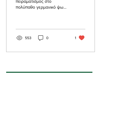
πειραματισμός στο
πολύπαθο γερμανικό ψωμί
της Τασούλας.
Φρουτομαγια από μήλο και
αχλάδι τριών ημερών.
Προζύμι σφιχτό...
553
0
1
Διεύθυνση
3ου Ιππικού Συντάγματος
75
Σέρρες Ελλάδα ΤΚ
62124
23210 27775
nkoynta(at)gmail.co
m