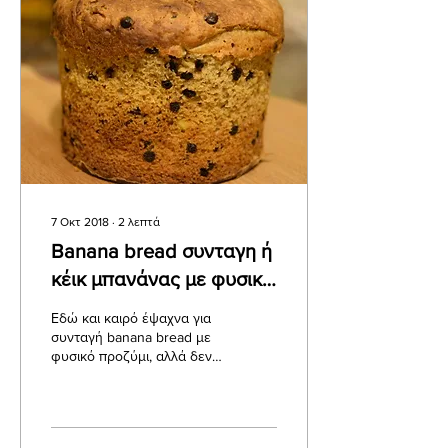
7 Οκτ 2018
∙
2
λεπτά
Banana bread συνταγη ή
κέικ μπανάνας με φυσικό
προζύμι
Εδώ και καιρό έψαχνα για
συνταγή banana bread με
φυσικό προζύμι, αλλά δεν
έβρισκα κάτι να με
ικανοποιεί απόλυτα. Έτσι
αποφάσισα να αυτοσχεδι