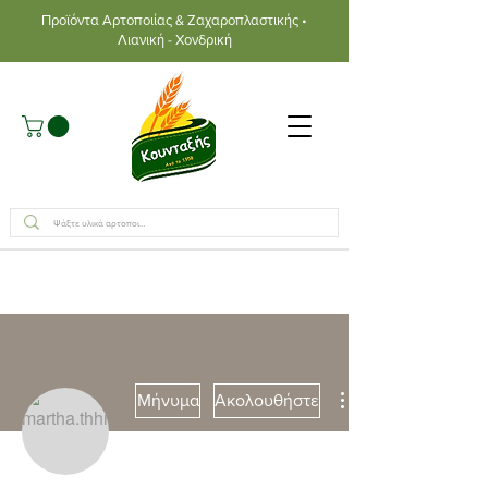
Προϊόντα Αρτοποιίας & Ζαχαροπλαστικής •
Λιανική - Χονδρική
Μήνυμα
Ακολουθήστε
Συγγραφέας