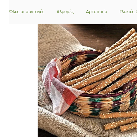
Όλες οι συνταγές
Αλμυρές
Αρτοποιία
Γλυκιές 
Έτοιμα μείγματα
Κέικ-Τάρτες
Κεράσματα
Μαροκινές Συνταγές
Συνταγές για Μείγμα Κέικ Βανί
Νηστίσιμες - Vegan
Οδηγίες Συμβουλές
Παγωτ
Πίτες
Σιροπιαστά
Σοκολατάκια
Τούρκικ
Θεωρία - Τεχνικές
Φυσικό προζύμι
Φρουτομαγ