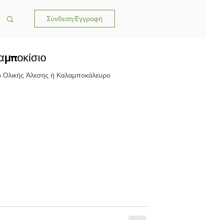
Σύνδεση/Εγγραφή
λαμποκίσιο
0 γρ Αλεύρι τ.70% 250 γρ Ολικής Άλεσης ή Καλαμποκάλευρο