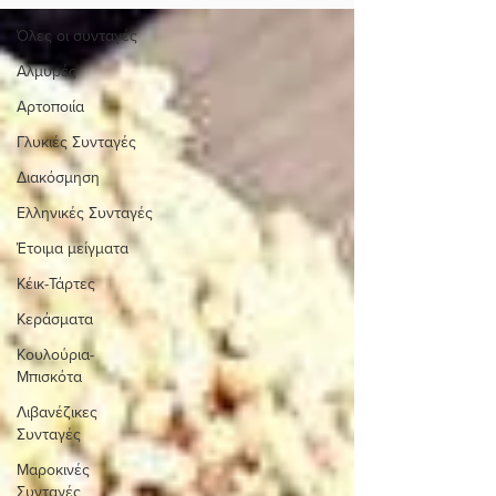
Όλες οι συνταγές
Αλμυρές
Αρτοποιία
Γλυκιές Συνταγές
Διακόσμηση
Ελληνικές Συνταγές
Έτοιμα μείγματα
Κέικ-Τάρτες
Κεράσματα
Κουλούρια-
Μπισκότα
Λιβανέζικες
Συνταγές
Μαροκινές
Συνταγές