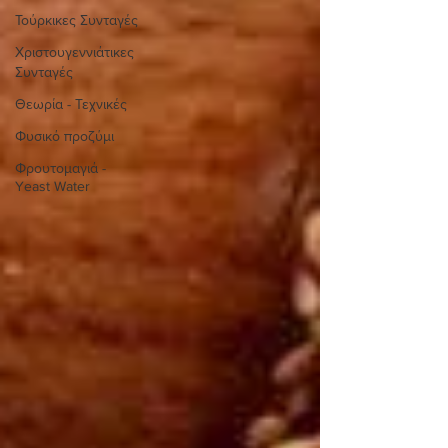
Τούρκικες Συνταγές
Χριστουγεννιάτικες
Συνταγές
Θεωρία - Τεχνικές
Φυσικό προζύμι
Φρουτομαγιά -
Yeast Water