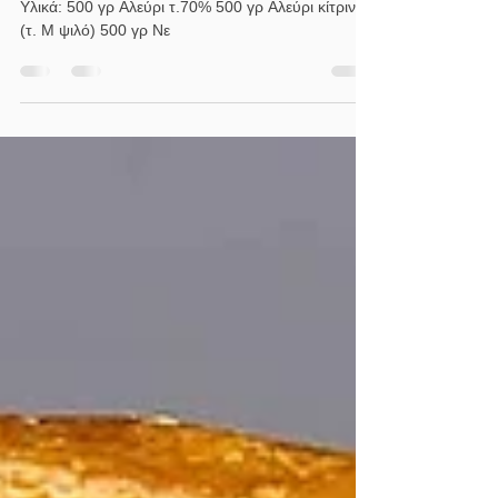
Ταχινόπιτα με Ταχίνι
ολικής άλεσης
Υλικά: 500 γρ Αλεύρι τ.70% 500 γρ Αλεύρι κίτρινο
(τ. Μ ψιλό) 500 γρ Νε