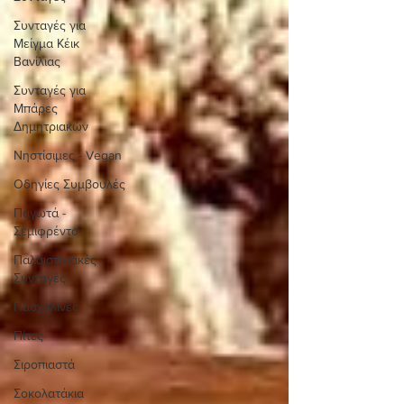
Συνταγές για
Μείγμα Κέικ
Βανίλιας
Συνταγές για
Μπάρες
Δημητριακών
Νηστίσιμες - Vegan
Οδηγίες Συμβουλές
Παγωτά -
Σεμιφρέντο
Παλαιστινιακές
Συνταγές
Πασχαλινές
Πίτες
Σιροπιαστά
Σοκολατάκια