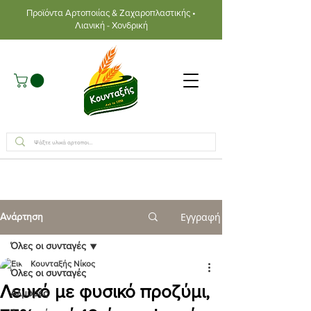
Προϊόντα Αρτοποιίας & Ζαχαροπλαστικής •
Λιανική - Χονδρική
Εγγραφή
Ανάρτηση
Όλες οι συνταγές
Κουνταξής Νίκος
Όλες οι συνταγές
Λευκό με φυσικό προζύμι,
Αλμυρές