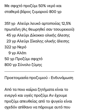
Με σφιχτό προζύμι 50% νερό και 
σταθερά βάρος ζυμαριού 800 γρ
351 γρ  Αλεύρι λευκό αρτοποιίας 
12,5% 
πρωτεΐνη
 (Ας θεωρηθεί σαν τσουρεκιού)
  45 γρ Αλεύρι Δίκοκκο ολικής άλεσης
  23 γρ Αλεύρι Σίκαλης ολικής άλεσης
322 γρ Νερό
    9 γρ Αλάτι
50 γρ Προζύμι σφιχτό
800 γρ Σύνολο ζύμης
Προετοιμασία προζυμιού - Ενδυνάμωση
Από τα ποιο καίρια ζητήματα είναι το 
ενεργό και υγιές προζύμι
 Αν έχουμε 
προζύμι απευθείας από το ψυγείο είναι 
σχεδόν απίθανο να πάρουμε αυτό που 