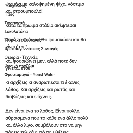
ψωμάκι με καλοψημένη ψίχα, νόστιμο 
Πασχαλινές
και στρουμπουλό!
Πίτες
Σιροπιαστά
Κατά τα πρώιμα στάδια σκέφτεσαι 
Σοκολατάκια
"Σιγά το πράγμα! Θα φουσκώσει και θα 
Τούρκικες Συνταγές
γίνει έτσι!"
Χριστουγεννιάτικες Συνταγές
Θεωρία - Τεχνικές
και φουσκώνει μεν, 
αλλά ποτέ δεν 
Φυσικό προζύμι
γίνεται έτσι!
Φρουτομαγιά - Yeast Water
κι αρχίζεις κι αναρωτιέσαι τι έκανες 
λάθος. Και αρχίζεις και ρωτάς και 
διαβάζεις και ψάχνεις.
Δεν είναι ένα το λάθος. Είναι πολλά 
αθροισμένα που το κάθε ένα άλλο πολύ 
και άλλο λίγο, συμβάλουν στο να μην 
πάρεις τελικά αυτό που θέλεις.