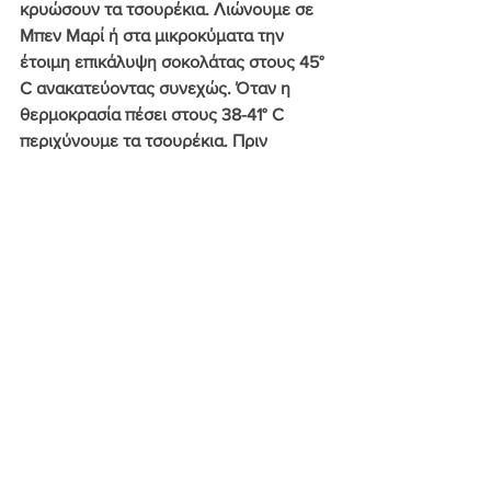
κρυώσουν τα τσουρέκια. Λιώνουμε σε 
Μπεν Μαρί ή στα μικροκύματα την 
έτοιμη επικάλυψη σοκολάτας στους 45° 
C ανακατεύοντας συνεχώς. Όταν η 
θερμοκρασία πέσει στους 38-41° C 
περιχύνουμε τα τσουρέκια. Πριν 
παγώσει τελείως πασπαλίζουμε με το 
αμύγδαλο φιλέ ή με τη ζάχαρη 
ψησίματος σε κρυστάλλους.
Ετικέτες:
Βούτυρο Αγελαδινό
Αλεύρι Super Αμερικής
Μαγιά Ζαχαροπλαστικής
Μαστίχα Χίου
Κακουλές
Αμύγδαλο Φιλέ
Μαχλέπι
Πασχαλινές
Αρτοποιία