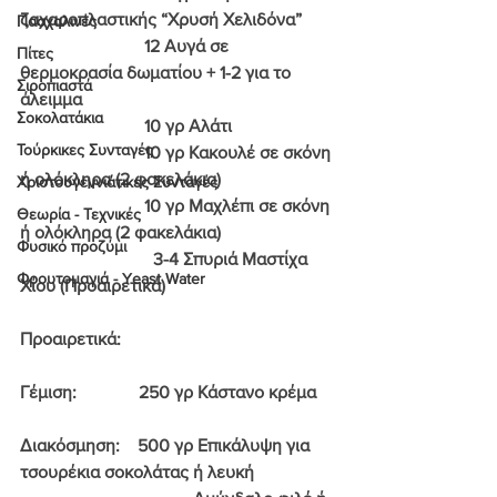
ζαχαροπλαστικής “Χρυσή Χελιδόνα”
Πασχαλινές
                            12 Αυγά σε 
Πίτες
θερμοκρασία δωματίου + 1-2 για το 
Σιροπιαστά
άλειμμα
Σοκολατάκια
                            10 γρ Αλάτι
Τούρκικες Συνταγές
                            10 γρ Κακουλέ σε σκόνη 
ή ολόκληρα (2 φακελάκια)
Χριστουγεννιάτικες Συνταγές
                            10 γρ Μαχλέπι σε σκόνη 
Θεωρία - Τεχνικές
ή ολόκληρα (2 φακελάκια)
Φυσικό προζύμι
                              3-4 Σπυριά Μαστίχα 
Φρουτομαγιά - Yeast Water
Χίου (Προαιρετικά)
Προαιρετικά
:
Γέμιση:   
           250 γρ Κάστανο κρέμα
Διακόσμηση:  
  500 γρ Επικάλυψη για 
τσουρέκια σοκολάτας ή λευκή