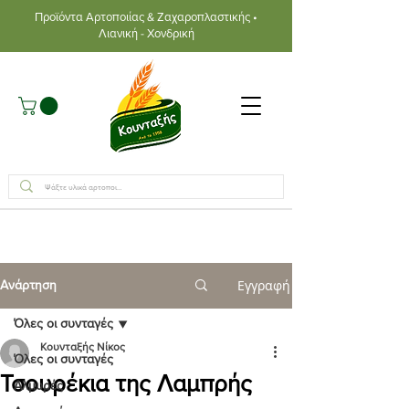
Προϊόντα Αρτοποιίας & Ζαχαροπλαστικής •
Λιανική - Χονδρική
Εγγραφή
Ανάρτηση
Όλες οι συνταγές
Κουνταξής Νίκος
Όλες οι συνταγές
Τσουρέκια της Λαμπρής
Αλμυρές