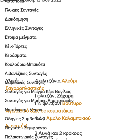
Αρτοποιία
Γλυκιές Συνταγές
Διακόσμηση
Ελληνικές Συνταγές
Έτοιμα μείγματα
Κέικ-Τάρτες
Κεράσματα
Κουλούρια-Μπισκότα
Λιβανέζικες Συνταγές
Υλικά:             4 φλιτζάνια 
Αλεύρι 
Μαροκινές Συνταγές
ζαχαροπλαστικής
Συνταγές για Μείγμα Κέικ Βανίλιας
                       1 φλιτζάνι Ζάχαρη
Συνταγές για Μπάρες Δημητριακών
                       1 ½ φλιτζάνι 
Βούτυρο 
Νηστίσιμες - Vegan
Αγελαδινό 82% σε κομματάκια
                       4 κ.σ
 Άμυλο Καλαμποκιού 
Οδηγίες Συμβουλές
(νισεστές)
Παγωτά - Σεμιφρέντο
                       2 Αυγά και 2 κρόκους
Παλαιστινιακές Συνταγές