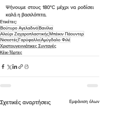
Ψήνουμε στους 180°C μέχρι να ροδίσει 
καλά η βασιλόπιτα.
Ετικέτες:
Βούτυρο Αγελαδινό
Βανίλια
Αλεύρι Ζαχαροπλαστικής
Μπέικιν Πάουντερ
Νισεστές
Γαρύφαλλο
Αμύγδαλο Φιλέ
Χριστουγεννιάτικες Συνταγές
Κέικ-Τάρτες
Εμφάνιση όλων
Σχετικές αναρτήσεις