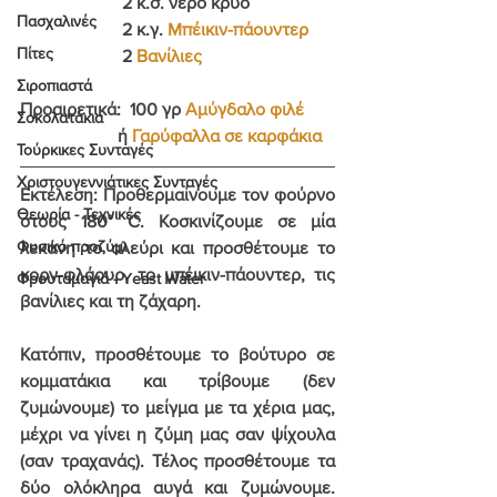
                       2 κ.σ. νερό κρύο
Πασχαλινές
                       2 κ.γ. 
Mπέικιν-πάουντερ
Πίτες
                       2 
Βανίλιες
Σιροπιαστά
Προαιρετικά:  100 γρ 
Αμύγδαλο φιλέ
Σοκολατάκια
                      ή 
Γαρύφαλλα σε καρφάκια
Τούρκικες Συνταγές
Χριστουγεννιάτικες Συνταγές
Εκτέλεση
: Προθερμαίνουμε τον φούρνο 
Θεωρία - Τεχνικές
στους 180° C. Κοσκινίζουμε σε μία 
Φυσικό προζύμι
λεκάνη το αλεύρι και προσθέτουμε το 
κορν-φλάουρ, το μπέικιν-πάουντερ, τις 
Φρουτομαγιά - Yeast Water
βανίλιες και τη ζάχαρη.
Κατόπιν, προσθέτουμε το βούτυρο σε 
κομματάκια και τρίβουμε (δεν 
ζυμώνουμε) το μείγμα με τα χέρια μας, 
μέχρι να γίνει η ζύμη μας σαν ψίχουλα 
(σαν τραχανάς). Τέλος προσθέτουμε τα 
δύο ολόκληρα αυγά και ζυμώνουμε. 