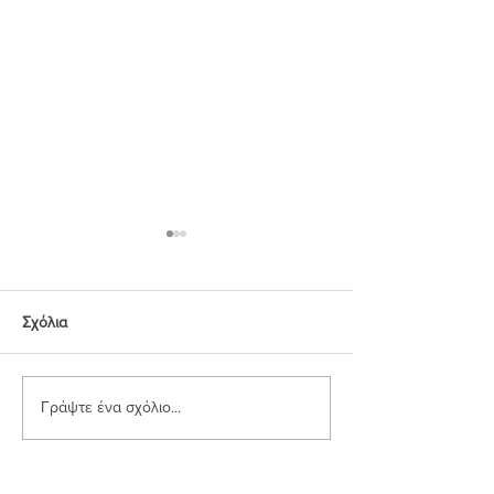
Σχόλια
Γράψτε ένα σχόλιο...
Μαστιχωτά και
Flapjacks - Αμερ
Pancakes
Σοκολατένια Μπραουνις
με Μακαντεμια