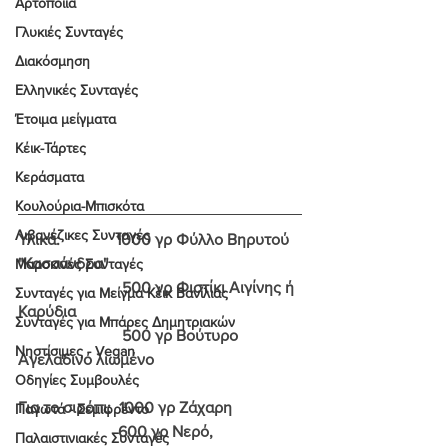
Αρτοποιία
Γλυκιές Συνταγές
Διακόσμηση
Ελληνικές Συνταγές
Έτοιμα μείγματα
Κέικ-Τάρτες
Κεράσματα
Κουλούρια-Μπισκότα
Λιβανέζικες Συνταγές
Υλικά:              1000 γρ Φύλλο Βηρυτού 
"Κασσάνδρα"
Μαροκινές Συνταγές
                          500 γρ Φιστίκι Αιγίνης ή 
Συνταγές για Μείγμα Κέικ Βανίλιας
Καρύδια
Συνταγές για Μπάρες Δημητριακών
                          500 γρ Βούτυρο 
Νηστίσιμες - Vegan
Αγελαδινό λιωμένο
Οδηγίες Συμβουλές
Για το σιρόπι:  1000 γρ Ζάχαρη
Παγωτά - Σεμιφρέντο
                         600 γρ Νερό,
Παλαιστινιακές Συνταγές