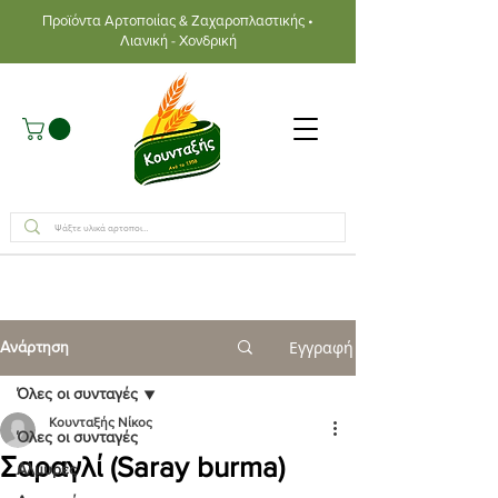
Προϊόντα Αρτοποιίας & Ζαχαροπλαστικής •
Λιανική - Χονδρική
Εγγραφή
Ανάρτηση
Όλες οι συνταγές
Κουνταξής Νίκος
Όλες οι συνταγές
Σαραγλί (Saray burma)
Αλμυρές