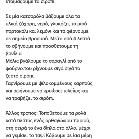
ετοιμάζουμε το σιρόπι.
Σε μία κατσαρόλα βάζουμε όλα τα 
υλικά ζάχαρη, νερό, γλυκόζη, το μισό 
πορτοκάλι και λεμόνι και τα φέρνουμε 
σε σημείο βρασμού. Με΄τα από 4 λεπτά 
το σβήνουμε και προσθέτουμε τη 
βανίλια.
Μόλις βγάλουμε το σαραγλί από το 
φούρνο.του ρίχνουμε σιγά σιγά το 
ζεστό σιρόπι.
Γαρνίρουμε με ψιλοκομμένους καρπούς 
και αφήνουμε να κρυώσει τελείως και 
να τραβήξει το σιρόπι.
Άλλος τρόπος: Τοποθετούμε τα ρολά 
κατά πλάτος ενός ορθογώνιου ταιριού, 
στη σειρά το ένα δίπλα στο άλλο, μέχρι 
να γεμίσει το ταψί Κόβουμε σε ίσα μέρη 