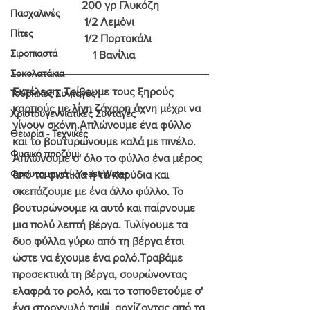
                         200 γρ Γλυκόζη 
Πασχαλινές
                          1/2 Λεμόνι
Πίτες
                          1/2 Πορτοκάλι
Σιροπιαστά
                             1 Βανίλια
Σοκολατάκια
Εκτέλεση
: Τρίβουμε τους ξηρούς 
Τούρκικες Συνταγές
καρπούς με λίγη ζάχαρη άχνη μέχρι να 
Χριστουγεννιάτικες Συνταγές
γίνουν σκόνη.Απλώνουμε ένα φύλλο 
Θεωρία - Τεχνικές
και το βουτυρώνουμε καλά με πινέλο. 
Φυσικό προζύμι
Απλώνουμε σ' όλο το φύλλο ένα μέρος 
Φρουτομαγιά - Yeast Water
από τα φιστίκια ή τα καρύδια και 
σκεπάζουμε με ένα άλλο φύλλο. Το 
βουτυρώνουμε κι αυτό και παίρνουμε 
μια πολύ λεπτή βέργα. Τυλίγουμε τα 
δυο φύλλα γύρω από τη βέργα έτσι 
ώστε να έχουμε ένα ρολό.Τραβάμε 
προσεκτικά τη βέργα, σουρώνοντας 
ελαφρά το ρολό, και το τοποθετούμε σ' 
ένα στρογγυλό ταψί, αρχίζοντας από τα 