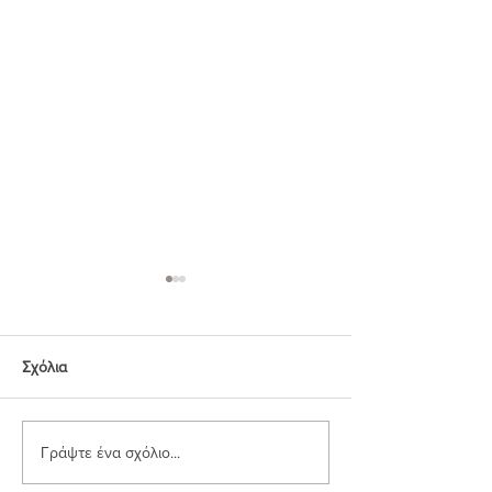
Σχόλια
Γράψτε ένα σχόλιο...
Μαντηλάκια Τετράγωνα
Μπακλαβάς με Φ
(Vid)
Αιγίνης (Fistikli B