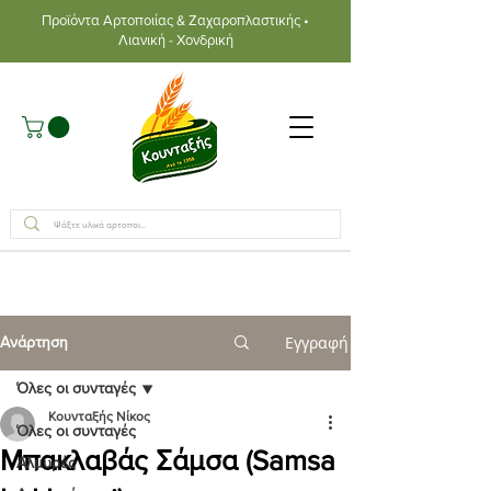
Προϊόντα Αρτοποιίας & Ζαχαροπλαστικής •
Λιανική - Χονδρική
Εγγραφή
Ανάρτηση
Όλες οι συνταγές
Κουνταξής Νίκος
Όλες οι συνταγές
Μπακλαβάς Σάμσα (Samsa
Αλμυρές