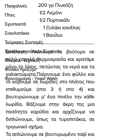
                          200 γρ Γλυκόζη 
Πασχαλινές
                           1/2 Λεμόνι
Πίτες
                           1/2 Πορτοκάλι
Σιροπιαστά
                              1 Ξυλάκι κανέλας
Σοκολατάκια
                              1 Βανίλια
Τούρκικες Συνταγές
Χριστουγεννιάτικες Συνταγές
Εκτέλεση
: Λιώνουμε το βούτυρο σε 
πολύ χαμηλή θερμοκρασία και κρατάμε 
Θεωρία - Τεχνικές
μόνο το λίπος, πετώντας τα νερά και τα 
Φυσικό προζύμι
γαλακτώματα.Παίρνουμε ένα φύλλο και 
Φρουτομαγιά - Yeast Water
το κόβουμε σε λωρίδες στο πλάτος που 
επιθυμούμε (στα 3 ή στα 4) και 
βουτυρώνουμε μ' ένα πινέλο την κάθε 
λωρίδα. Βάζουμε στην άκρη της μια 
ποσότητα καρύδια και αρχίζουμε να 
διπλώνουμε, όπως τα τυροπιτάκια, σε 
τριγωνικό σχήμα.
Τα απλώνουμε σε βουτυρωμένο ταψί και 