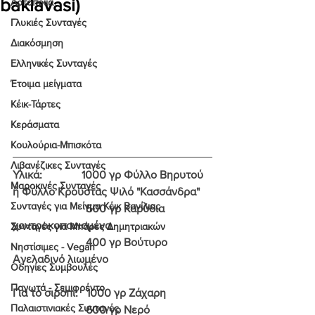
baklavasi)
Αρτοποιία
Γλυκιές Συνταγές
Διακόσμηση
Ελληνικές Συνταγές
Έτοιμα μείγματα
Κέικ-Τάρτες
Κεράσματα
Κουλούρια-Μπισκότα
Λιβανέζικες Συνταγές
Υλικά:              1000 γρ Φύλλο Βηρυτού 
Μαροκινές Συνταγές
ή Φύλλο Κρούστας Ψιλό "Κασσάνδρα"
Συνταγές για Μείγμα Κέικ Βανίλιας
                          500 γρ Καρύδια 
χοντροκοπανισμένα
Συνταγές για Μπάρες Δημητριακών
                          400 γρ Βούτυρο 
Νηστίσιμες - Vegan
Αγελαδινό λιωμένο
Οδηγίες Συμβουλές
Παγωτά - Σεμιφρέντο
Για το σιρόπι:   1000 γρ Ζάχαρη
Παλαιστινιακές Συνταγές
                          600 γρ Νερό