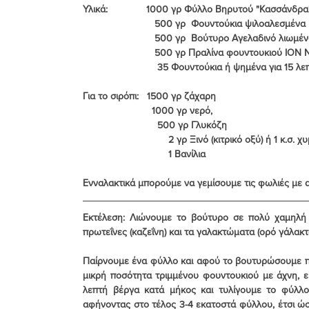
Υλικά:              1000 γρ Φύλλο Βηρυτού "Κασσάνδ
                          500 γρ  Φουντούκια ψιλο
                          500 γρ  Βούτυρο Αγ
                          500 γρ Πραλίνα φου
                           35 Φουντούκια ή
Για το σιρόπι:   1500 γρ ζάχαρη
                         1000 γρ νερό,
                           500 γρ Γλυκόζη
                               2 γρ Ξινό (κιτρικό οξύ) ή
                               1 Βανίλια
Ενναλακτικά μπορούμε να γεμίσουμε τις φωλιές με
Εκτέλεση
: Λιώνουμε το βούτυρο σε πολύ χαμηλή θ
πρωτεΐνες (καζεΐνη) και τα γαλακτώματα (ορό γάλακτ
Παίρνουμε ένα φύλλο και αφού το βουτυρώσουμε πολ
μικρή ποσότητα τριμμένου φουντουκιού με άχνη, ε
λεπτή βέργα κατά μήκος και τυλίγουμε το φύλλο
αφήνοντας στο τέλος 3-4 εκατοστά φύλλου, έτσι ώσ