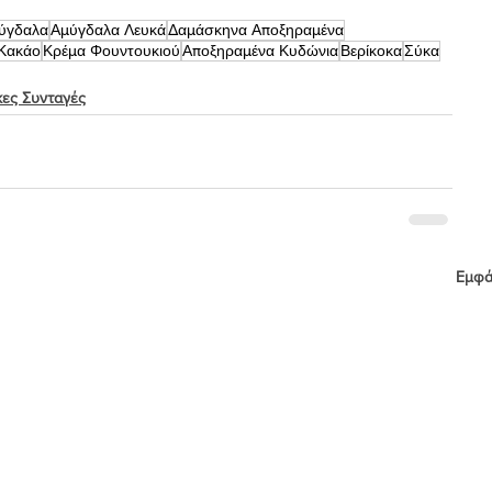
ύγδαλα
Αμύγδαλα Λευκά
Δαμάσκηνα Αποξηραμένα
Κακάο
Κρέμα Φουντουκιού
Αποξηραμένα Κυδώνια
Βερίκοκα
Σύκα
κες Συνταγές
Εμφά