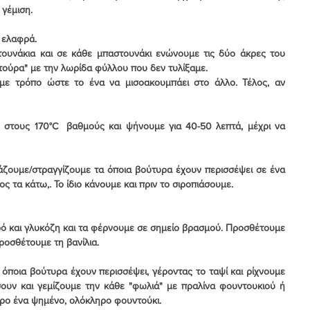
 γέμιση.
 ελαφρά.
ουνάκια και σε κάθε μπαστουνάκι ενώνουμε τις δύο άκρες του 
τούρα" με την λωρίδα φύλλου που δεν τυλίξαμε.
ε τρόπο ώστε το ένα να μισο­ακουμπάει στο άλλο. Τέλος, αν 
στους 170°C  βαθμούς και ψήνουμε για 40-50 λεπτά, μέχρι να 
άζουμε/στραγγίζουμε τα όποια βούτυρα έχουν περισσέψει σε ένα 
ς τα κάτω,. Το ίδιο κάνουμε και πριν το σιροπιάσουμε.
ρό και γλυκόζη και τα φέρνουμε σε σημείο βρασμού. Προσθέτουμε 
προσθέτουμε τη βανίλια.
 όποια βούτυρα έχουν περισσέψει, γέροντας το ταψί και ρίχνουμε 
σουν και γεμίζουμε την κάθε "φωλιά" με πραλίνα φουντουκιού ή 
τρο ένα ψημένο, ολόκληρο φουντούκι.