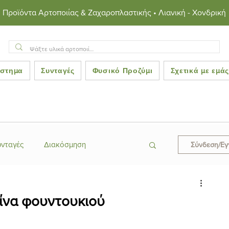
Προϊόντα Αρτοποιίας & Ζαχαροπλαστικής • Λιανική - Χονδρική
στημα
Συνταγές
Φυσικό Προζύμι
Σχετικά με εμά
υνταγές
Διακόσμηση
Σύνδεση/Ε
ες
Κεράσματα
ίνα φουντουκιού
ροκινές Συνταγές