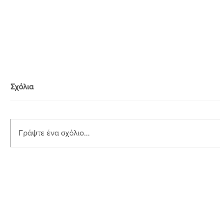
Σχόλια
Ρυζοπιτα γλυκια
Γράψτε ένα σχόλιο...
Κορμός κ