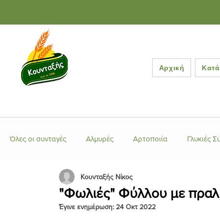
Αρχική
Κατά
Όλες οι συνταγές
Αλμυρές
Αρτοποιία
Γλυκιές Σ
Κουνταξής Νίκος
Ελληνικές Συνταγές
Έτοιμα μείγματα
Κέικ-Τάρτ
"Φωλιές" Φύλλου με πραλ
Έγινε ενημέρωση:
24 Οκτ 2022
Κουλούρια-Μπισκότα
Λιβανέζικες Συνταγές
Μα