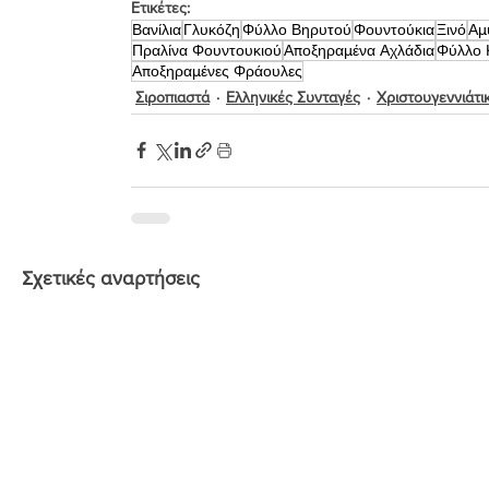
Ετικέτες:
Βανίλια
Γλυκόζη
Φύλλο Βηρυτού
Φουντούκια
Ξινό
Αμ
Πραλίνα Φουντουκιού
Αποξηραμένα Αχλάδια
Φύλλο 
Αποξηραμένες Φράουλες
Σιροπιαστά
Ελληνικές Συνταγές
Χριστουγεννιάτι
Σχετικές αναρτήσεις