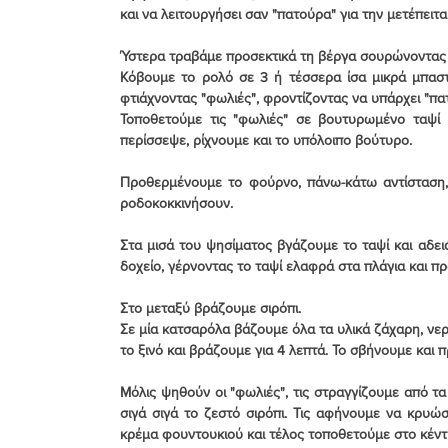
και να λειτουργήσει σαν "πατούρα" για την μετέπειτα
Ύστερα τραβάμε προσεκτικά τη βέργα σουρώνοντας
Κόβουμε το ρολό σε 3 ή τέσσερα ίσα μικρά μπαστ
φτιάχνοντας "φωλιές", φροντίζοντας να υπάρχει "πα
Τοποθετούμε τις "φωλιές" σε βουτυρωμένο ταψί μ
περίσσεψε, ρίχνουμε και το υπόλοιπο βούτυρο.
Προθερμένουμε το φούρνο, πάνω-κάτω αντίσταση, 
ροδοκοκκινήσουν.
Στα μισά του ψησίματος βγάζουμε το ταψί και αδει
δοχείο, γέρνοντας το ταψί ελαφρά στα πλάγια και προ
Στο μεταξύ βράζουμε σιρόπι.
Σε μία κατσαρόλα βάζουμε όλα τα υλικά ζάχαρη, νε
το ξινό και βράζουμε για 4 λεπτά. Το σβήνουμε και 
Μόλις ψηθούν οι "φωλιές", τις στραγγίζουμε από τα
σιγά σιγά το ζεστό σιρόπι. Τις αφήνουμε να κρυώ
κρέμα φουντουκιού και τέλος τοποθετούμε στο κέν