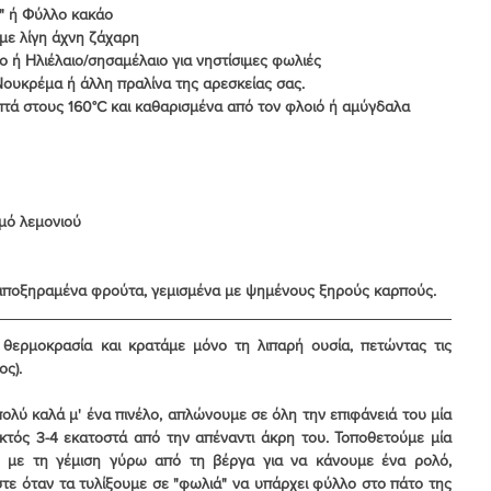
ρα" ή Φύλλο κακάο
αλεσμένα με λίγη άχνη ζάχαρη
ελαδινό λιωμένο ή Ηλιέλαιο/σησαμέλαιο για νηστίσιμες φωλιές
ντουκιού ΙΟΝ Νουκρέμα ή άλλη πραλίνα της αρεσκείας σας.
 ψημένα για 15 λεπτά στους 160°C και καθαρισμένα από τον φλοιό ή αμύγδαλα
 1 κ.σ. χυμό λεμονιού
 αποξηραμένα φρούτα, γεμισμένα με ψημένους ξηρούς καρπούς.
ερμοκρασία και κρατάμε μόνο τη λιπαρή ουσία, πετώντας τις 
ος).
ύ καλά μ' ένα πινέλο, απλώνουμε σε όλη την επιφάνειά του μία 
κτός 3-4 εκατοστά από την απέναντι άκρη του. Τοποθετούμε μία 
 με τη γέμιση γύρω από τη βέργα για να κάνουμε ένα ρολό, 
τε όταν τα τυλίξουμε σε "φωλιά" να υπάρχει φύλλο στο πάτο της 