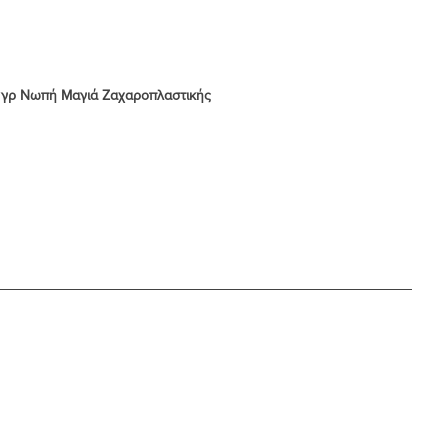
 φακελάκι) ή 20 γρ Νωπή Μαγιά Ζαχαροπλαστικής