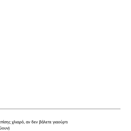
0 γρ Νερό επίσης χλιαρό, αν δεν βάλετε γιαούρτι
στεύουν)