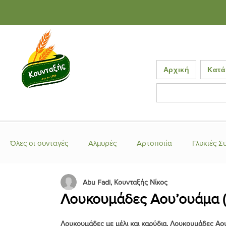
Αρχική
Κατά
Όλες οι συνταγές
Αλμυρές
Αρτοποιία
Γλυκιές Σ
Abu Fadi, Κουνταξής Νίκος
Ελληνικές Συνταγές
Έτοιμα μείγματα
Κέικ-Τάρτ
Κουλούρια-Μπισκότα
Λουκουμάδες με μέλι και καρύδια, Λουκουμάδες Αου’
Λιβανέζικες Συνταγές
Μα