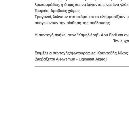
λουκουμάδες, η όπως και να λέγονται είναι ένα γλύκ
Τουρκία, Αραβικές χώρες.
Τραγανοί, λιώνουν στο στόμα και το πλημμυρίζουν με
Συνταγές για Μείγμα Κέικ Βανίλιας
Συνταγές για Μπ
απογειώνουν την αίσθηση της απόλαυσης.
Η συνταγή ανήκει στον 
"Καμηλιέρη"- Abu Fad
i και α
Τον ευχα
Νηστίσιμες - Vegan
Οδηγίες Συμβουλές
Παγωτά
Επιμέλεια συνταγής/φωτογραφίες: Κουνταξής Νίκος
(Διαβάζεται Aleiwamuh - Liqimmat Alqadi)
Παλαιστινιακές Συνταγές
Πασχαλινές
Πίτες
Τούρκικες Συνταγές
Χριστουγεννιάτικες Συνταγές
Φυσικό προζύμι
Φρουτομαγιά - Yeast Water