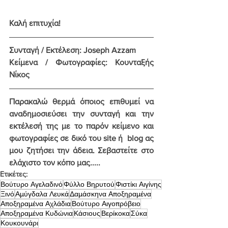
Καλή επιτυχία!
Συνταγή / Εκτέλεση: Joseph Azzam
Κείμενα / Φωτογραφίες: Κουνταξής 
Νίκος
Παρακαλώ θερμά όποιος επιθυμεί να 
αναδημοσιεύσει την συνταγή και την 
εκτέλεσή της με το παρόν κείμενο και 
φωτογραφίες σε δικό του site ή  blog ας 
μου ζητήσει την άδεια. Σεβαστείτε στο 
ελάχιστο τον κόπο μας.....
Ετικέτες:
Βούτυρο Αγελαδινό
Φύλλο Βηρυτού
Φιστίκι Αιγίνης
Ξινό
Αμύγδαλα Λευκά
Δαμάσκηνα Αποξηραμένα
Αποξηραμένα Αχλάδια
Βούτυρο Αιγοπρόβειο
Αποξηραμένα Κυδώνια
Κάσιους
Βερίκοκα
Σύκα
Κουκουνάρι