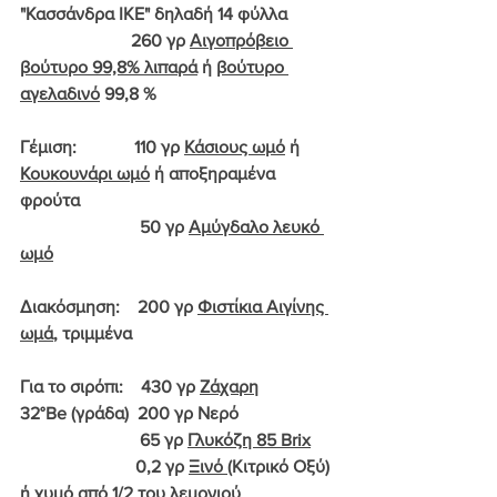
"Κασσάνδρα ΙΚΕ" δηλαδή 14 φύλλα
                         260 γρ 
Αιγοπρόβειο 
βούτυρο 99,8% λιπαρά
 ή 
βούτυρο 
αγελαδινό
 99,8 %
Γέμιση:             110 γρ 
Κάσιους ωμό
 ή 
Κουκουνάρι ωμό
 ή αποξηραμένα 
φρούτα
                           50 γρ 
Αμύγδαλο λευκό 
ωμό
Διακόσμηση:    200 γρ 
Φιστίκια Αιγίνης 
ωμά
, τριμμένα
Για το σιρόπι:    430 γρ 
Ζάχαρη
32°Be (γράδα)  200 γρ Νερό
                           65 γρ 
Γλυκόζη 85 Brix
                          0,2 γρ 
Ξινό 
(Κιτρικό Οξύ) 
ή χυμό από 1/2 του λεμονιού