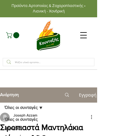
Προϊόντα Αρτοποιίας & Ζαχαροπλαστικής •
Λιανική - Χονδρική
Εγγραφή
Ανάρτηση
Όλες οι συνταγές
Joseph Azzam
Όλες οι συνταγές
Σιροπιαστά Μαντηλάκια
Αλμυρές