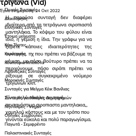
τρίγωνα (Vid)
Αρτοποιία
Γλυκιές Συνταγές
Έγινε ενημέρωση:
24 Οκτ 2022
Η παρούσα συνταγή δεν διαφέρει 
Διακόσμηση
ιδιαίτερα από
 τα τετράγωνα σιροπιαστά 
Ελληνικές Συνταγές
μαντηλάκια.
 Το κόψιμο του φύλου είναι 
Έτοιμα μείγματα
ίδιο, η γέμιση η ίδια. Την γράφω για να 
Κέικ-Τάρτες
ξέρετε κάποιες ιδιαιτερότητες της 
Κεράσματα
συνταγής. πχ που πρέπει να βάζουμε τη 
γέμιση, με πόσο βούτυρο πρέπει να τα 
Κουλούρια-Μπισκότα
περιχύνουμε, πόσο σιρόπι πρέπει να 
Λιβανέζικες Συνταγές
ρίξουμε σε συγκεκριμένο νούμερο 
Μαροκινές Συνταγές
τριγώνων κλπ.
Συνταγές για Μείγμα Κέικ Βανίλιας
Είναι πολύ εύκολη συνταγή, 
Συνταγές για Μπάρες Δημητριακών
πεντανόστιμα σιροπιαστα μαντηλακια,, 
Νηστίσιμες - Vegan
χαμηλού κόστους και με τον τρόπο που 
Οδηγίες Συμβουλές
γίνονται εύκολα και πολύ παραγωγίσιμα.
Παγωτά - Σεμιφρέντο
Παλαιστινιακές Συνταγές