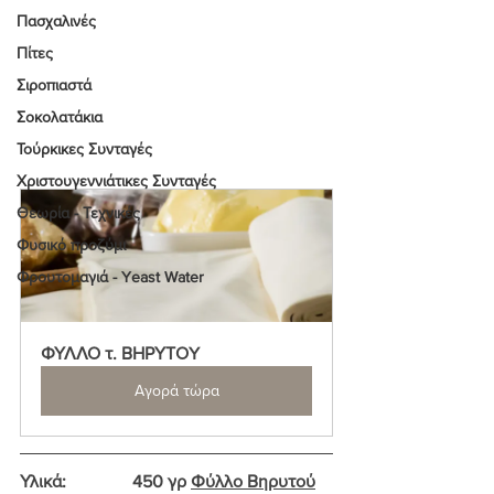
Πασχαλινές
Πίτες
Σιροπιαστά
Σοκολατάκια
Τούρκικες Συνταγές
Χριστουγεννιάτικες Συνταγές
Θεωρία - Τεχνικές
Φυσικό προζύμι
Φρουτομαγιά - Yeast Water
ΦΥΛΛΟ τ. ΒΗΡΥΤΟY
Αγορά τώρα
Υλικά:               450 γρ 
Φύλλο Βηρυτού