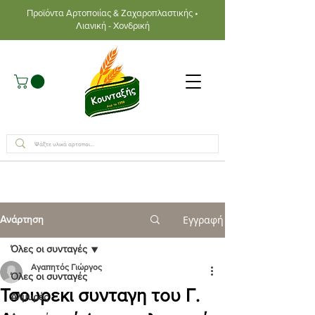
Προϊόντα Αρτοποιίας & Ζαχαροπλαστικής •
Λιανική - Χονδρική
Εγγραφή
Ανάρτηση
Όλες οι συνταγές
Αγαπητός Γιώργος
Όλες οι συνταγές
Τσουρεκι συνταγη του Γ.
Αλμυρές