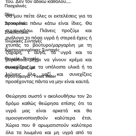
του. Δεν τον αδικώ καθόλου....
Πασχαλινές
Πίτες
Θα μου πείτε όλες οι εκτελέσεις για τα 
τσουρέκια πάνω κάτω είναι ίδιες. Θα 
Σιροπιαστά
συμφωνήσω. Πιάνεις προζύμι και 
Σοκολατάκια
ανάλογα το πόσα υγρά ή στερεά έχεις ή 
Τούρκικες Συνταγές
χτυπάς το βούτυρο/μαργαρίνη με τη 
Χριστουγεννιάτικες Συνταγές
ζάχαρη, τ αυγά, τα υγρά και τα 
Θεωρία - Τεχνικές
μυρωδικά μέχρι να γίνουν κρέμα και 
συνεχίζεις με τα υπόλοιπα υλικά ή τα 
Φυσικό προζύμι
λιώνεις όλα μαζί και συνεχίζεις 
Φρουτομαγιά - Yeast Water
προσέχοντας πάντα να μην είναι καυτά.
Θεώρησα σωστό ν ακολουθήσω τον 2ο 
δρόμο καθώς θεώρησα επίσης ότι τα 
υγρά μας είναι αρκετά και θα 
ομοιογενοποιηθούν καλύτερα έτσι. 
Χώρια που θ αρωματιστούν καλύτερα 
όλα τα λιωμένα και μη υγρά από τα 