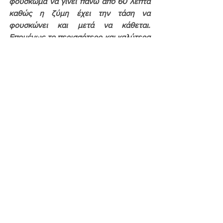
φούσκωμα να γίνει πάνω από 60 λεπτά 
καθώς η ζύμη έχει την τάση να 
φουσκώνει και μετά να κάθεται. 
Επομένως το περισσότερο και καλύτερα 
δεν ισχύει. 
Αν δεν έχουμε στόφα τότε τα 
τοποθετούμε στο φούρνο χωρίς να 
καίει. Βάζουμε ένα ρηχό ταψάκι στο 
πάτο του φούρνου και ρίχνουμε καυτό 
νερό. Οι υδρατμοί θα δημιουργήσουν 
την απαραίτητη θερμότητα αλλά και την 
υγρασία που απαιτείται. Αν κρυώσει το 
νερό και πέσει η θερμοκρασία, 
αδειάζουμε το 
χλιαρό νερό 
και 
προσθέσουμε νέο καυτό. Τα 
αφήνουμε 
να φουσκώσουν.
Όταν φουσκώσουν τα αλείφουμε με 