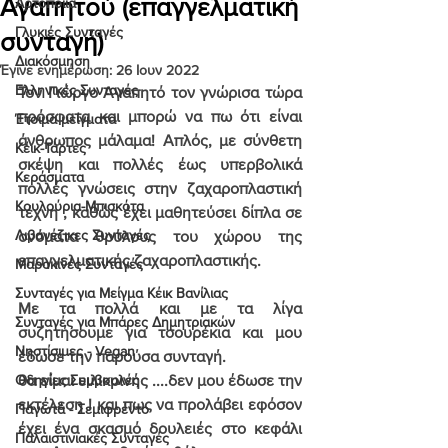
Αγαπητού (επαγγελματική
Αρτοποιία
Γλυκιές Συνταγές
συνταγή)
Διακόσμηση
Έγινε ενημέρωση:
26 Ιουν 2022
Ελληνικές Συνταγές
Τον Γιώργο Αγαπητό τον γνώρισα τώρα 
πρόσφατα και μπορώ να πω ότι είναι 
Έτοιμα μείγματα
άνθρωπος μάλαμα! Απλός, με σύνθετη 
Κέικ-Τάρτες
σκέψη και πολλές έως υπερβολικά 
Κεράσματα
πολλές γνώσεις στην ζαχαροπλαστική 
Κουλούρια-Μπισκότα
τέχνη , καθώς έχει μαθητεύσει δίπλα σε 
Λιβανέζικες Συνταγές
ονόματα θρύλους του χώρου της 
επαγγελματικής ζαχαροπλαστικής.
Μαροκινές Συνταγές
Συνταγές για Μείγμα Κέικ Βανίλιας
Με τα πολλά και με τα λίγα 
Συνταγές για Μπάρες Δημητριακών
συζητήσουμε για τσουρέκια και μου 
Νηστίσιμες - Vegan
έδωσε την παρούσα συνταγή.
Οδηγίες Συμβουλές
θα είμαι ειλικρινής ....δεν μου έδωσε την 
εκτέλεση ! και πως να προλάβει εφόσον 
Παγωτά - Σεμιφρέντο
έχει ένα σκασμό δουλειές στο κεφάλι 
Παλαιστινιακές Συνταγές