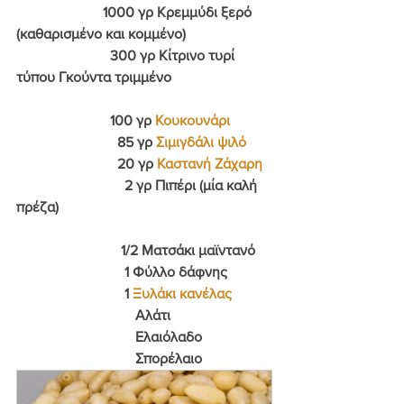
                        1000 γρ Κρεμμύδι ξερό 
(καθαρισμένο και κομμένο)
                          300 γρ Κίτρινο τυρί 
τύπου Γκούντα τριμμένο
                          100 γρ 
Κουκουνάρι
                            85 γρ 
Σιμιγδάλι ψιλό
                            20 γρ 
Καστανή Ζάχαρη
                              2 γρ Πιπέρι (μία καλή 
πρέζα)
                             1/2 Ματσάκι μαϊντανό
                              1 Φύλλο δάφνης
                              1 
Ξυλάκι κανέλας
                                 Αλάτι
                                 Ελαιόλαδο
                                 Σπορέλαιο