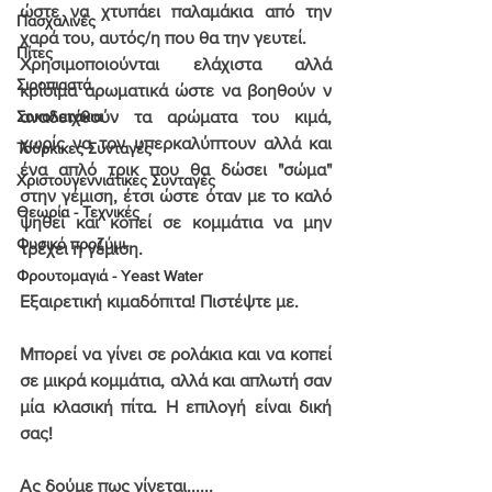
ώστε να χτυπάει παλαμάκια από την 
Πασχαλινές
χαρά του, αυτός/η που θα την γευτεί.
Πίτες
Χρησιμοποιούνται ελάχιστα αλλά 
Σιροπιαστά
κρίσιμα αρωματικά ώστε να βοηθούν ν 
αναδειχθούν τα αρώματα του κιμά, 
Σοκολατάκια
χωρίς να τον υπερκαλύπτουν αλλά και 
Τούρκικες Συνταγές
ένα απλό τρικ που θα δώσει "σώμα" 
Χριστουγεννιάτικες Συνταγές
στην γέμιση, έτσι ώστε όταν με το καλό 
Θεωρία - Τεχνικές
ψηθεί και κοπεί σε κομμάτια να μην 
Φυσικό προζύμι
τρέχει η γέμιση.
Φρουτομαγιά - Yeast Water
Εξαιρετική κιμαδόπιτα! Πιστέψτε με.
Μπορεί να γίνει σε ρολάκια και να κοπεί 
σε μικρά κομμάτια, αλλά και απλωτή σαν 
μία κλασική πίτα. Η επιλογή είναι δική 
σας!
Ας δούμε πως γίνεται......