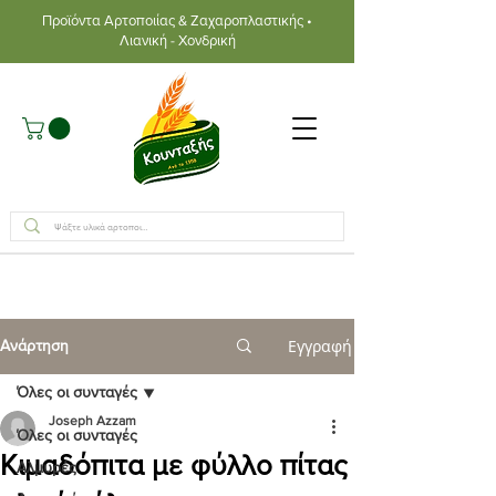
Προϊόντα Αρτοποιίας & Ζαχαροπλαστικής •
Λιανική - Χονδρική
Εγγραφή
Ανάρτηση
Όλες οι συνταγές
Joseph Azzam
Όλες οι συνταγές
Κιμαδόπιτα με φύλλο πίτας
Αλμυρές