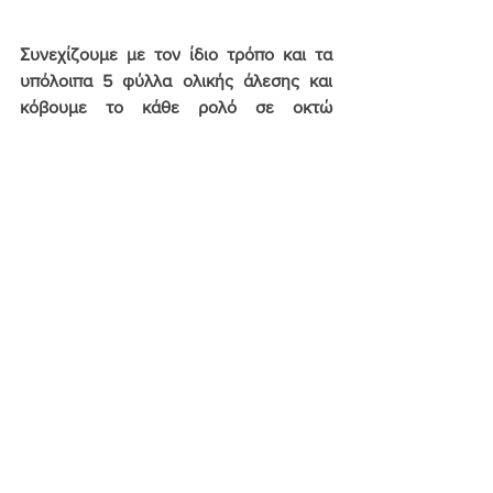
Συνεχίζουμε με τον ίδιο τρόπο και τα 
υπόλοιπα 5 φύλλα ολικής άλεσης και 
κόβουμε το κάθε ρολό σε οκτώ 
κομματάκια. 
Σημείωση: Αν θέλουμε να κάνουμε 
απλωτή πίτα τότε τοποθετούμε 3 φύλλα 
λαδωμένα, την γέμιση στην μέση και τα 
υπόλοιπα τρία φύλλα επίσης λαδωμένα 
από πάνω. Κατ άλλα η εκτέλεση είναι 
ίδια
Λαδώνουμε τα φύλλα από πάνω και 
ψήνουμε σε προθερμασμένο φούρνο 
στους 180°C για 40- λεπτά  και άλλα 10 
λεπτά στους 200°C.