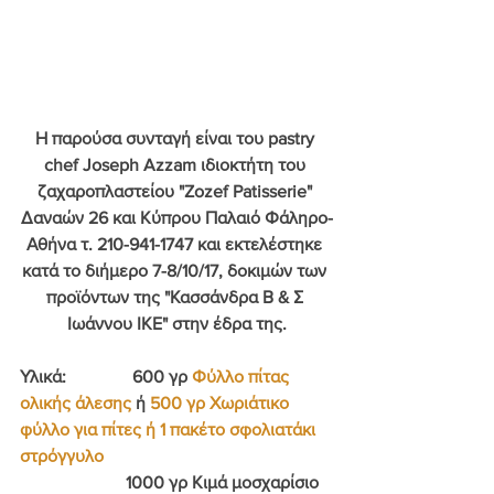
Η παρούσα συνταγή είναι του pastry 
chef Joseph Azzam ιδιοκτήτη του 
ζαχαροπλαστείου "
Zozef Patisserie
" 
Δαναών 26 και Κύπρου Παλαιό Φάληρο-
Αθήνα τ. 210-941-1747 και εκτελέστηκε 
κατά το διήμερο 7-8/10/17, δοκιμών των 
προϊόντων της "Κασσάνδρα Β & Σ 
Ιωάννου ΙΚΕ" στην έδρα της.
Υλικά:               600 γρ 
Φύλλο πίτας 
ολικής άλεσης
ή 
500 γρ 
Χωριάτικο 
φύλλο για πίτες ή 1 πακέτο σφολιατάκι 
στρόγγυλο
                        1000 γρ Κιμά μοσχαρίσιο