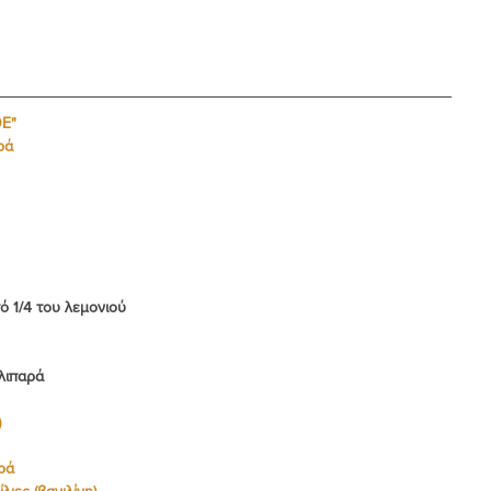
ΟΕ"
ρά
ό 1/4 του λεμονιού
λιπαρά
)
ρά
λιες (βανιλίνη)