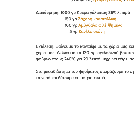
Διακόσμηση: 1000 γρ Κρέμα γάλακτος 35% λιπαρά
                        150 γρ 
Ζάχαρη κρυσταλλική
                        100 γρ 
Αμύγδαλο φιλέ Ψημένο
                            5 γρ 
Κανέλα σκόνη
Εκτέλεση
: Ξαίνουμε το κανταΐφι με τα χέρια μας κ
χέρια μας. Λιώνουμε τα 130 γρ αγελαδινού βουτύ
φούρνο στους 240°C για 20 λεπτά μέχρι να πάρει π
Στο μεσοδιάστημα του ψησίματος ετοιμάζουμε το σιρ
το νερό και θέτουμε σε 
μέτρια φωτιά.