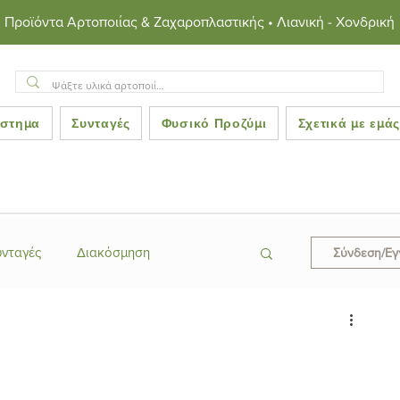
Προϊόντα Αρτοποιίας & Ζαχαροπλαστικής • Λιανική - Χονδρική
στημα
Συνταγές
Φυσικό Προζύμι
Σχετικά με εμά
υνταγές
Διακόσμηση
Σύνδεση/Ε
ες
Κεράσματα
ροκινές Συνταγές