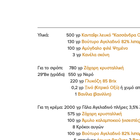
Υλικά:              500 γρ 
Κανταΐφι λευκό "Κασσάνδρα 
                        130 γρ 
Βούτυρο Αγελαδινό 82% λιπα
                        100 γρ 
Αμύγδαλο φιλέ Ψημένο
                            3 γρ 
Κανέλα σκόνη
Για το σιρόπι:     780 γρ 
Ζάχαρη κρυσταλλική
29°Be (γράδα)   550 γρ Νερό
                          220 γρ 
Γλυκόζη 85 Brix
                           0,2 γρ 
Ξινό (Κιτρικό Οξύ)
 ή χυμό απ
                              1 
Βανίλια (βανιλίνη)
Για τη κρέμα: 2000 γρ Γάλα Αγελαδινό πλήρες 3,5% 
                        575 γρ 
Ζάχαρη κρυσταλλική
                        100 γρ 
Άμυλο καλαμποκιού (νισεστές
                            8 Κρόκοι αυγών
                        100 γρ 
Βούτυρο Αγελαδινό 82% λιπα
                             5 σταγόνες 
άρωμα βανίλιας
 2 
Βανί