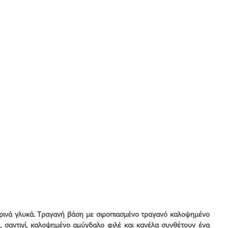
άρες Δημητριακών
 - Σεμιφρέντο
Σιροπιαστά
Σοκολατάκια
Θεωρία - Τεχνικές
ιρινά γλυκά. Τραγανή βάση με σιροπιασμένο τραγανό καλοψημένο 
, σαντιγί, καλοψημένο αμύγδαλο φιλέ και κανέλα συνθέτουν ένα 