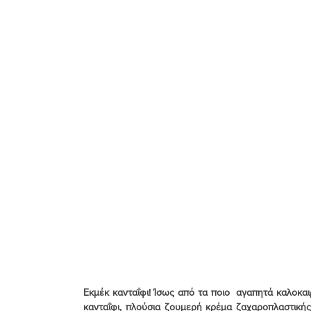
Συνταγές για Μείγμα Κέικ Βανίλιας
Συνταγές για Μπ
Νηστίσιμες - Vegan
Οδηγίες Συμβουλές
Παγωτά
Παλαιστινιακές Συνταγές
Πασχαλινές
Πίτες
Τούρκικες Συνταγές
Χριστουγεννιάτικες Συνταγές
Φυσικό προζύμι
Φρουτομαγιά - Yeast Water
Εκμέκ κανταΐφι! Ίσως από τα ποιο  αγαπητά καλοκα
κανταΐφι, πλούσια ζουμερή κρέμα ζαχαροπλαστικής