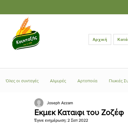
Αρχική
Κατά
Όλες οι συνταγές
Αλμυρές
Αρτοποιία
Γλυκιές Σ
Joseph Azzam
Ελληνικές Συνταγές
Έτοιμα μείγματα
Κέικ-Τάρτ
Εκμεκ Καταιφι του Ζοζέφ
Έγινε ενημέρωση:
2 Σεπ 2022
Κουλούρια-Μπισκότα
Λιβανέζικες Συνταγές
Μα