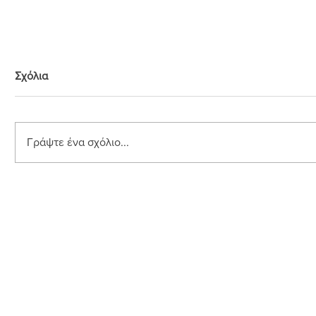
Σχόλια
Γράψτε ένα σχόλιο...
Σιροπι σ
Τσουρέκι με έτοιμη επικάλυψη
σοκολάτας