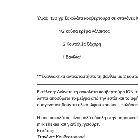
Υλικά:  130 γρ Σοκολάτα κουβερτούρα σε σταγόνες 
                  1/2 κούπα κρέμα γάλακτος
                     2 Κουταλιές ζάχαρη
                     1 Βανίλια*
***Εναλλακτικά αντικαταστήστε τη βανίλια με 2 κουτα
Εκτέλεση
: Λιώνετε τη σοκολάτα κουβερτούρα ΙΟΝ, τ
λεπτά αποσύρετε το μείγμα από την εστία και το α
ομογενοποιηθούν τα υλικά. Αφού κρυώσει, φυλάσσετα
H σος σοκολάτας είναι πολύ εύκολη στην παρασκευή 
milk shakes και γιατί όχι γιαούρτι.
Ετικέτες:
Σταγόνες Κουβερτούρας