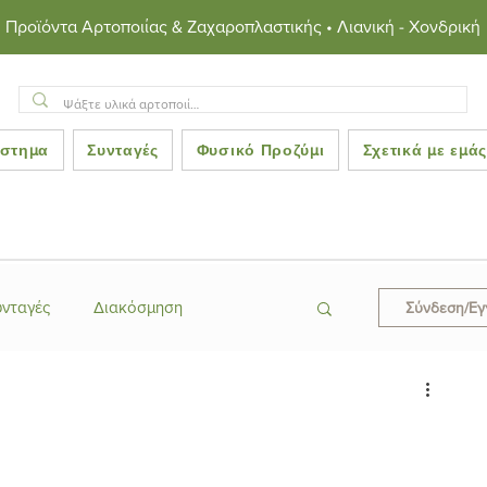
Προϊόντα Αρτοποιίας & Ζαχαροπλαστικής • Λιανική - Χονδρική
στημα
Συνταγές
Φυσικό Προζύμι
Σχετικά με εμά
υνταγές
Διακόσμηση
Σύνδεση/Ε
ες
Κεράσματα
ροκινές Συνταγές