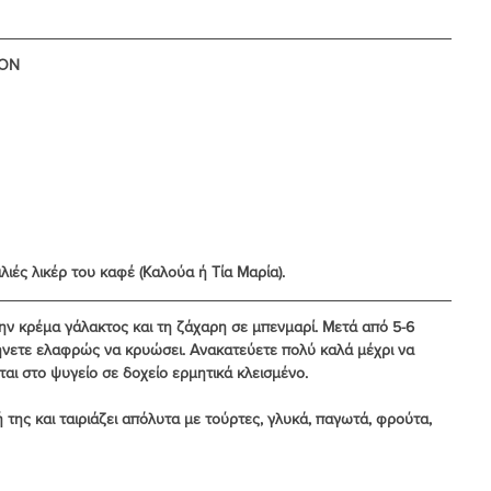
ΙΟΝ
λιές λικέρ του καφέ (Καλούα ή Τία Μαρία).
ην κρέμα γάλακτος και τη ζάχαρη σε μπενμαρί. Μετά από 5-6 
φήνετε ελαφρώς να κρυώσει. Ανακατεύετε πολύ καλά μέχρι να 
ι στο ψυγείο σε δοχείο ερμητικά κλεισμένο.
της και ταιριάζει απόλυτα με τούρτες, γλυκά, παγωτά, φρούτα, 