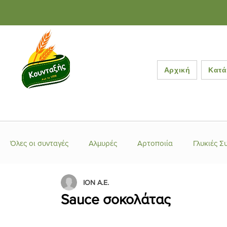
Αρχική
Κατά
Όλες οι συνταγές
Αλμυρές
Αρτοποιία
Γλυκιές Σ
ION A.E.
Ελληνικές Συνταγές
Έτοιμα μείγματα
Κέικ-Τάρτ
Sauce σοκολάτας
Κουλούρια-Μπισκότα
Λιβανέζικες Συνταγές
Μα