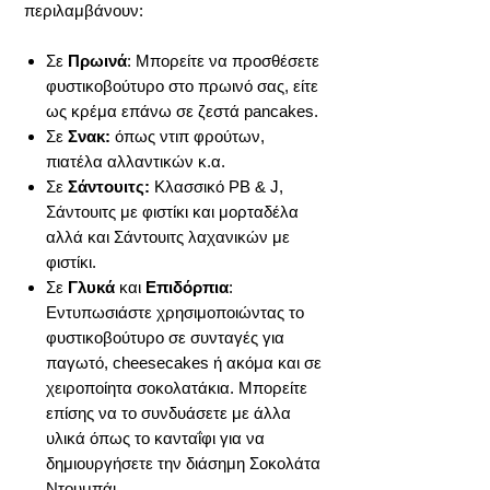
περιλαμβάνουν:
Σε
Πρωινά
: Μπορείτε να προσθέσετε
φυστικοβούτυρο στο πρωινό σας, είτε
ως κρέμα επάνω σε ζεστά pancakes.
Σε
Σνακ:
όπως ντιπ φρούτων,
πιατέλα αλλαντικών κ.α.
Σε
Σάντουιτς:
Κλασσικό PB & J,
Σάντουιτς με φιστίκι και μορταδέλα
αλλά και Σάντουιτς λαχανικών με
φιστίκι.
Σε
Γλυκά
και
Επιδόρπια
:
Εντυπωσιάστε χρησιμοποιώντας το
φυστικοβούτυρο σε συνταγές για
παγωτό, cheesecakes ή ακόμα και σε
χειροποίητα σοκολατάκια. Μπορείτε
επίσης να το συνδυάσετε με άλλα
υλικά όπως το κανταΐφι για να
δημιουργήσετε την διάσημη Σοκολάτα
Ντουμπάι.