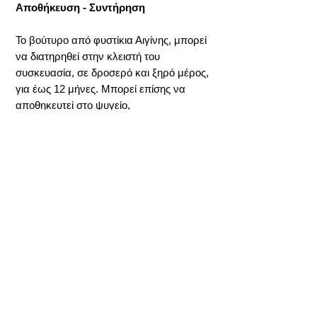
Αποθήκευση - Συντήρηση
Το βούτυρο από φυστίκια Αιγίνης, μπορεί
να διατηρηθεί στην κλειστή του
συσκευασία, σε δροσερό και ξηρό μέρος,
για έως 12 μήνες. Μπορεί επίσης να
αποθηκευτεί στο ψυγείο,
επιβραδύνοντας μερικώς τον
διαχωρισμού του ελαίου του.
Προδιαγραφές
Διαθεσιμότητα: Διαθέσιμο
ΦΠΑ
Προέλευση: Ελληνική (Σερρών)
Συσκευασίες: Χωρίς όριο, 5 Kg
Στην τιμή συμπεριλαμβάνεται ΦΠΑ 13%.
Διατηρησιμότητα: 12 μήνες
Συστατικά:
100% Αλεσµένα, καβουρδισμένα, Ελληνικά
Διατροφικές αξίες:
Φυστίκια Αιγίνης ή Ελληνικά φυστίκια
ποικιλίας Αιγίνης (ανάλογα την