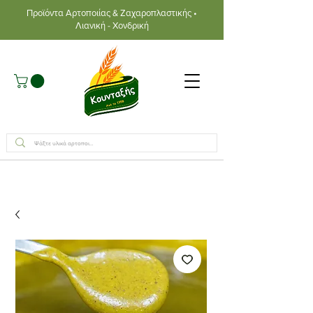
Προϊόντα Αρτοποιίας & Ζαχαροπλαστικής •
Λιανική - Χονδρική