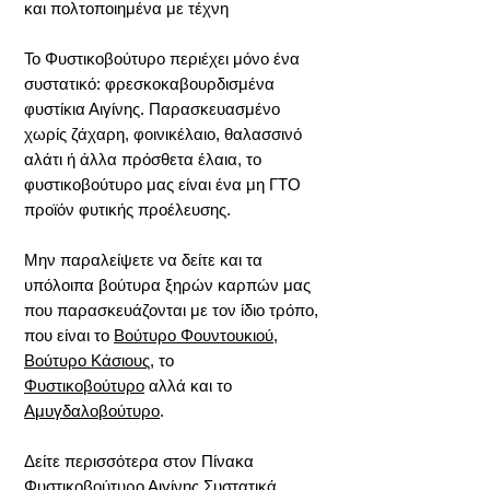
και πολτοποιημένα με τέχνη
Το Φυστικοβούτυρο περιέχει μόνο ένα
συστατικό: φρεσκοκαβουρδισμένα
φυστίκια Αιγίνης. Παρασκευασμένο
χωρίς ζάχαρη, φοινικέλαιο, θαλασσινό
αλάτι ή άλλα πρόσθετα έλαια, το
φυστικοβούτυρο μας είναι ένα μη ΓΤΟ
προϊόν φυτικής προέλευσης.
Μην παραλείψετε να δείτε και τα
υπόλοιπα βούτυρα ξηρών καρπών μας
που παρασκευάζονται με τον ίδιο τρόπο,
που είναι το
Βούτυρο Φουντουκιού
,
Βούτυρο Κάσιους
, το
Φυστικοβούτυρο
αλλά και το
Αμυγδαλοβούτυρο
.
Δείτε περισσότερα στον Πίνακα
Φυστικοβούτυρο Αιγίνης
Συστατικά