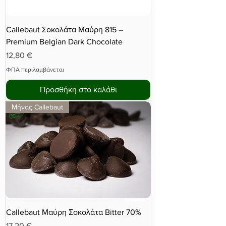
Callebaut Σοκολάτα Μαύρη 815 –
Premium Belgian Dark Chocolate
Τιμή
12,80 €
ΦΠΑ περιλαμβάνεται
Προσθήκη στο καλάθι
Μήνας Callebaut
Callebaut Μαύρη Σοκολάτα Bitter 70%
Τιμή
17,20 €