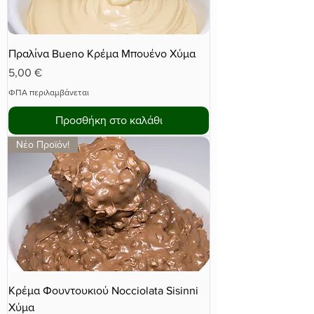
Πραλίνα Bueno Κρέμα Μπουένο Χύμα
Τιμή
5,00 €
ΦΠΑ περιλαμβάνεται
Προσθήκη στο καλάθι
Νέο Προϊόν!
Κρέμα Φουντουκιού Nocciolata Sisinni
Χύμα