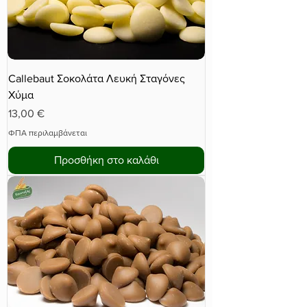
Callebaut Σοκολάτα Λευκή Σταγόνες
Χύμα
Τιμή
13,00 €
ΦΠΑ περιλαμβάνεται
Προσθήκη στο καλάθι