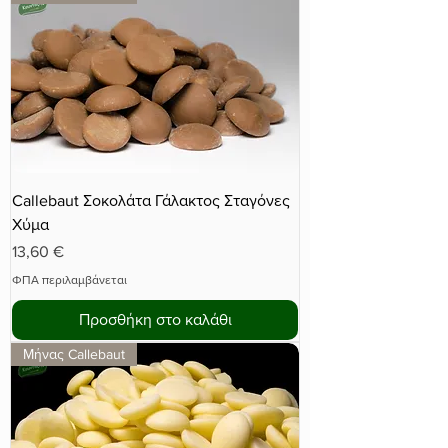
Callebaut Σοκολάτα Γάλακτος Σταγόνες
Χύμα
Τιμή
13,60 €
ΦΠΑ περιλαμβάνεται
Προσθήκη στο καλάθι
Μήνας Callebaut