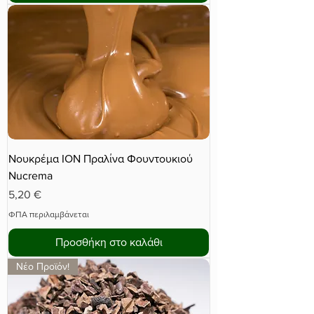
Νουκρέμα ΙΟΝ Πραλίνα Φουντουκιού
Nucrema
Τιμή
5,20 €
ΦΠΑ περιλαμβάνεται
Προσθήκη στο καλάθι
Νέο Προϊόν!