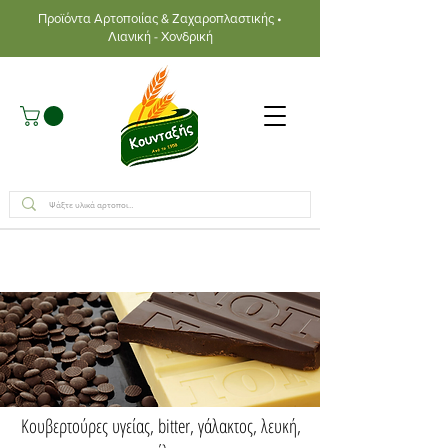
Προϊόντα Αρτοποιίας & Ζαχαροπλαστικής •
Λιανική - Χονδρική
Κουβερτούρες υγείας, bitter, γάλακτος, λευκή,