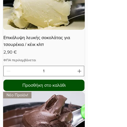
Επικάλυψη λευκής σοκολάτας για
τσουρέκια / κέικ κλπ
Τιμή
2,90 €
ΦΠΑ περιλαμβάνεται
Προσθήκη στο καλάθι
Νέο Προϊόν!