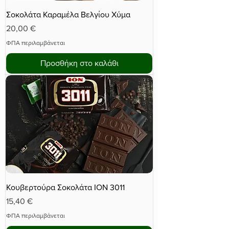
Σοκολάτα Καραμέλα Βελγίου Χύμα
Τιμή
20,00 €
ΦΠΑ περιλαμβάνεται
Προσθήκη στο καλάθι
Κουβερτούρα Σοκολάτα ΙΟΝ 3011
Τιμή
15,40 €
ΦΠΑ περιλαμβάνεται