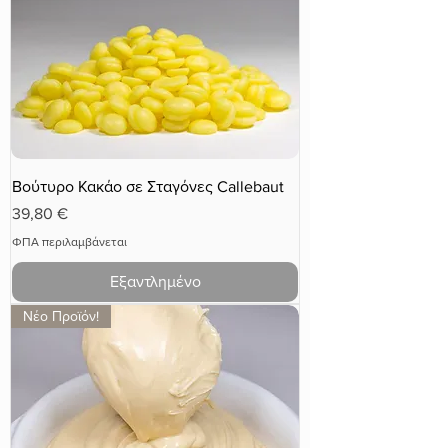
Βούτυρο Κακάο σε Σταγόνες Callebaut
Τιμή
39,80 €
ΦΠΑ περιλαμβάνεται
Εξαντλημένο
Νέο Προϊόν!