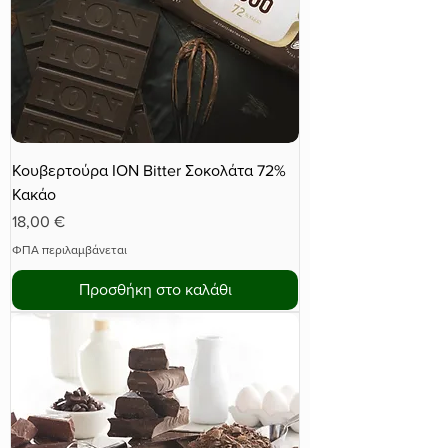
Κουβερτούρα ΙΟΝ Bitter Σοκολάτα 72%
Κακάο
Τιμή
18,00 €
ΦΠΑ περιλαμβάνεται
Προσθήκη στο καλάθι