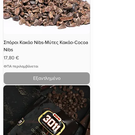
Σπόροι Κακάο Nibs-Μύτες Κακάο-Cocoa
Nibs
Τιμή
17,80 €
ΦΠΑ περιλαμβάνεται
Εξαντλημένο