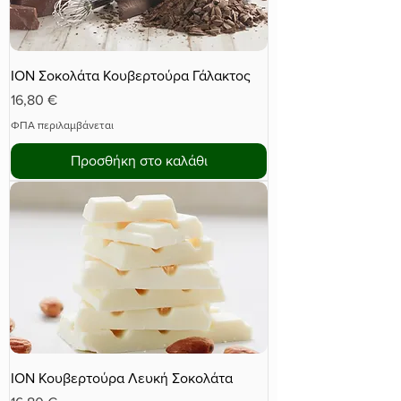
ΙΟΝ Σοκολάτα Κουβερτούρα Γάλακτος
Τιμή
16,80 €
ΦΠΑ περιλαμβάνεται
Προσθήκη στο καλάθι
ΙΟΝ Κουβερτούρα Λευκή Σοκολάτα