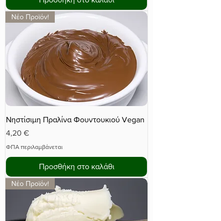
Νέο Προϊόν!
Νηστίσιμη Πραλίνα Φουντουκιού Vegan
Τιμή
4,20 €
ΦΠΑ περιλαμβάνεται
Προσθήκη στο καλάθι
Νέο Προϊόν!