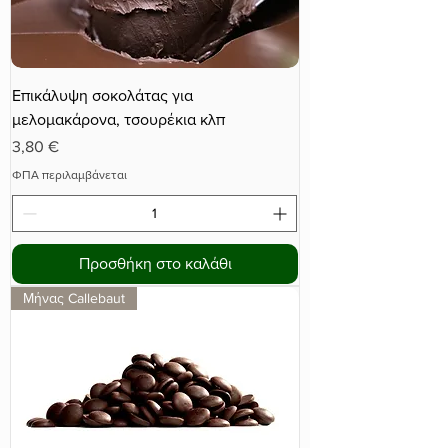
Επικάλυψη σοκολάτας για
μελομακάρονα, τσουρέκια κλπ
Τιμή
3,80 €
ΦΠΑ περιλαμβάνεται
Προσθήκη στο καλάθι
Μήνας Callebaut