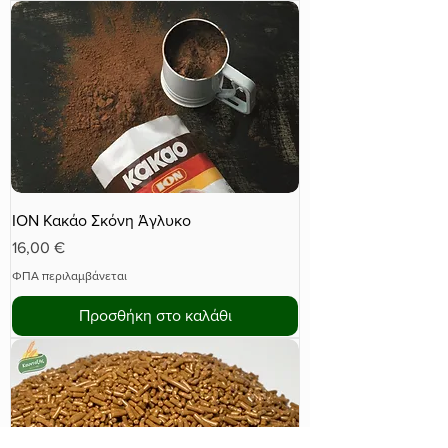
ΙΟΝ Κακάο Σκόνη Άγλυκο
Τιμή
16,00 €
ΦΠΑ περιλαμβάνεται
Προσθήκη στο καλάθι