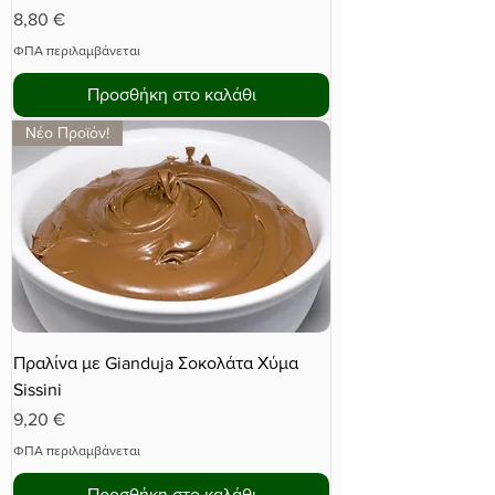
Τιμή
8,80 €
ΦΠΑ περιλαμβάνεται
Προσθήκη στο καλάθι
Νέο Προϊόν!
Πραλίνα με Gianduja Σοκολάτα Χύμα
Sissini
Τιμή
9,20 €
ΦΠΑ περιλαμβάνεται
Προσθήκη στο καλάθι