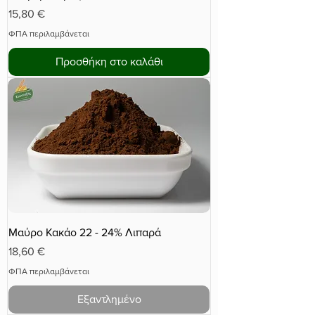
Τιμή
15,80 €
ΦΠΑ περιλαμβάνεται
Προσθήκη στο καλάθι
Μαύρο Κακάο 22 - 24% Λιπαρά
Τιμή
18,60 €
ΦΠΑ περιλαμβάνεται
Εξαντλημένο