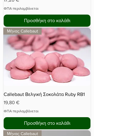
ΦΠΑ περιλαμβάνεται
Προσθήκη στο καλάθι
Μήνας Callebaut
Callebaut Βελγική Σοκολάτα Ruby RB1
Τιμή
19,80 €
ΦΠΑ περιλαμβάνεται
Προσθήκη στο καλάθι
Μήνας Callebaut