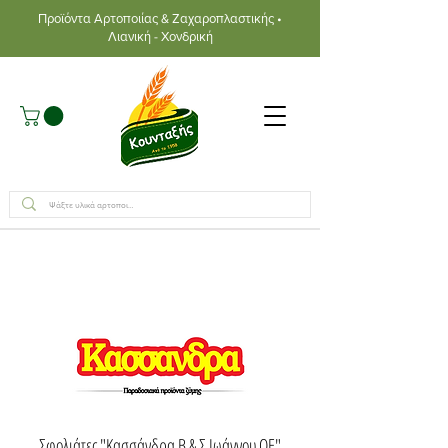
Προϊόντα Αρτοποιίας & Ζαχαροπλαστικής •
Λιανική - Χονδρική
Σφολιάτες "Κασσάνδρα Β & Σ Ιωάννου ΟΕ"