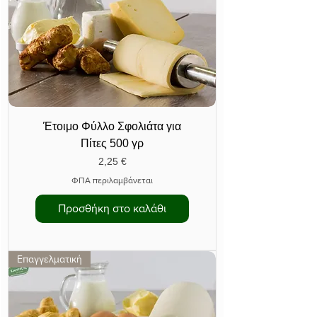
Έτοιμο Φύλλο Σφολιάτα για
Πίτες 500 γρ
Τιμή
2,25 €
ΦΠΑ περιλαμβάνεται
Προσθήκη στο καλάθι
Επαγγελματική