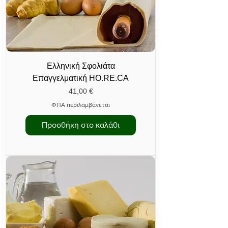
Ελληνική Σφολιάτα
Επαγγελματική HO.RE.CA
Τιμή
41,00 €
ΦΠΑ περιλαμβάνεται
Προσθήκη στο καλάθι