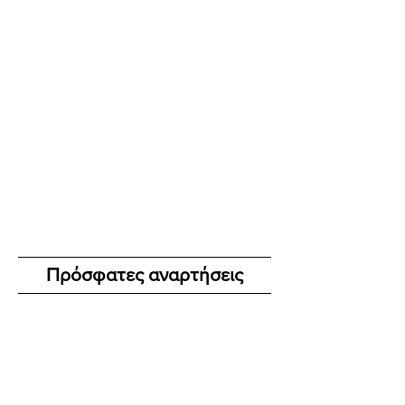
Πρόσφατες αναρτήσεις
Το Wix Forum δεν
είναι πλέον