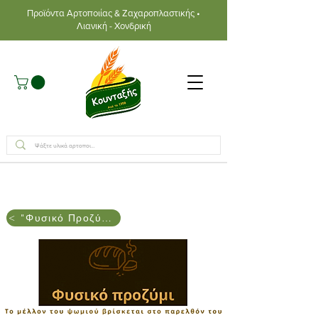
Προϊόντα Αρτοποιίας & Ζαχαροπλαστικής •
Λιανική - Χονδρική
< "Φυσικό Προζύμι"