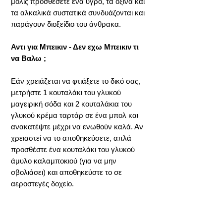
μόλις προσθέσετε ένα υγρό, τα όξινα και
τα αλκαλικά συστατικά συνδυάζονται και
παράγουν διοξείδιο του άνθρακα.
Αντι για Μπεικιν - Δεν εχω Μπεικιν τι
να Βαλω ;
Εάν χρειάζεται να φτιάξετε το δικό σας,
μετρήστε 1 κουταλάκι του γλυκού
μαγειρική σόδα και 2 κουταλάκια του
γλυκού κρέμα ταρτάρ σε ένα μπολ και
ανακατέψτε μέχρι να ενωθούν καλά. Αν
χρειαστεί να το αποθηκεύσετε, απλά
προσθέστε ένα κουταλάκι του γλυκού
άμυλο καλαμποκιού (για να μην
σβολιάσει) και αποθηκεύστε το σε
αεροστεγές δοχείο.
Λάβετε υπόψη ότι το σπιτικό μπέικιν
πάουντερ είναι μια έκδοση
μονής