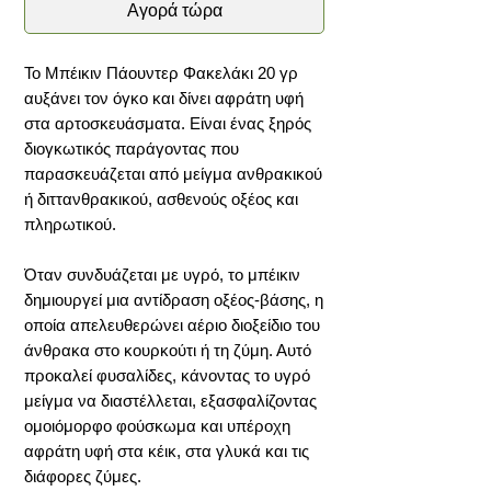
Αγορά τώρα
Το Μπέικιν Πάουντερ Φακελάκι 20 γρ
αυξάνει τον όγκο και δίνει αφράτη υφή
στα αρτοσκευάσματα. Είναι ένας ξηρός
διογκωτικός παράγοντας που
παρασκευάζεται από μείγμα ανθρακικού
ή διττανθρακικού, ασθενούς οξέος και
πληρωτικού.
Όταν συνδυάζεται με υγρό, το μπέικιν
δημιουργεί μια αντίδραση οξέος-βάσης, η
οποία απελευθερώνει αέριο διοξείδιο του
άνθρακα στο κουρκούτι ή τη ζύμη. Αυτό
προκαλεί φυσαλίδες, κάνοντας το υγρό
μείγμα να διαστέλλεται, εξασφαλίζοντας
ομοιόμορφο φούσκωμα και υπέροχη
αφράτη υφή στα κέικ, στα γλυκά και τις
διάφορες ζύμες.