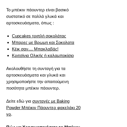
Το μπέικιν πάουντερ είναι βασικό
συστατικό σε πολλά γλυκά και
αρτοσκευάσματα, όπως :
Cupcakes τριπλή σοκολάτας
Μπαρες με Βρωμη και Σοκολατα
Κέικ σαν.... Μπακλαβάς!
Κριτσίνια Ολικής ή καλαμποκίσιο
Ακολουθήστε τη συνταγή για τα
αρτοσκευάσματα και γλυκά και
χρησιμοποιήστε την απαιτούμενη
ποσότητα μπέικιν πάουντερ.
Δείτε εδώ για
συνταγές με Baking
Powder Μπέικιν Πάουντερ φακελάκι 20
γρ
.