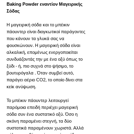
Baking Powder εναντίον Μαγειρικής
Σόδας
Η μαγειρική σόδα και το μπέικιν
πάουντερ είναι διογκωτικοί παράγοντες
που κάνουν τα γλυκά σας να
φουσκώνουν. Η μαγειρική σόδα είναι
αλκαλική, επομένως ενεργοποιείται
συνδυάζοντάς την με ένα οξύ όπως το
ξύδι - ή, πιο συχνά στο ψήσιμο, το
βουτυρόγαλα . Όταν συμβεί αυτό,
παράγει αέριο CO2, το οποίο δίνει στα
κείκ ανύψωση.
Το μπέικιν πάουντερ λειτουργεί
παρόμοια επειδή περιέχει μαγειρική
σόδα συν ένα συστατικό οξύ. Όσο η
σκόνη παραμένει στεγνή, τα δύο
συστατικά παραμένουν χωριστά. Αλλά