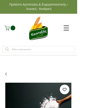
Προϊόντα Αρτοποιίας & Ζαχαροπλαστικής •
Λιανική - Χονδρική