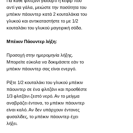
Για κάθε φλιτζάνι γιαούρτι ή κεφίρ που
αντί για γάλα, μειώστε την ποσότητα του
μπέικιν πάουντερ κατά 2 κουταλάκια του
γλυκού και αντικαταστήστε το με 1/2
κουταλάκι του γλυκού μαγειρική σόδα.
Μπέικιν Πάουντερ λήξη:
Προσοχή στην ημερομηνία λήξης.
Μπορείτε εύκολα να δοκιμάσετε εάν το
μπέικιν πάουντερ σας είναι ενεργό.
Ρίξτε 1/2 κουταλάκι του γλυκού μπέικιν
πάουντερ σε ένα φλιτζάνι και προσθέστε
1/3 φλιτζάνι ζεστό νερό. Αν το μείγμα
αναβράζει έντονα, το μπέικιν πάουντερ
είναι καλό. Αν δεν υπάρχουν έντονες
φυσαλίδες, το μπέικιν πάουντερ έχει
λήξει.