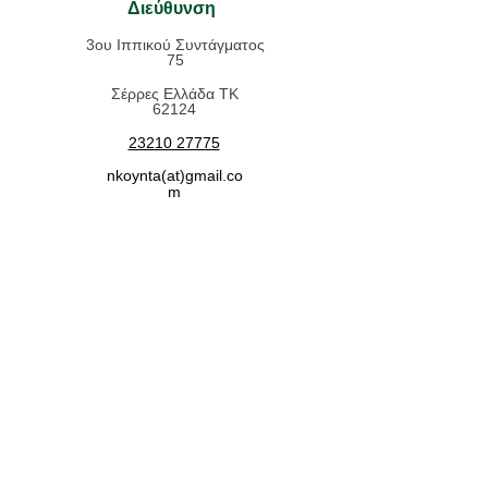
Διεύθυνση
3ου Ιππικού Συντάγματος
75
Σέρρες Ελλάδα ΤΚ
62124
23210 27775
nkoynta(at)gmail.co
m
Χρήσιμες Πληροφορίες
Όροι Χρήσης
Τρόποι Πληρωμής
Τρόποι Αποστολής
Επιστροφές - Ακυρώσεις
Δείτε μας στο
κινητό