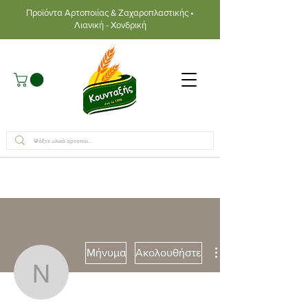
Προϊόντα Αρτοποιίας & Ζαχαροπλαστικής •
Λιανική - Χονδρική
Μήνυμα
Ακολουθήστε
Νouran Halayka
Συγγραφέας