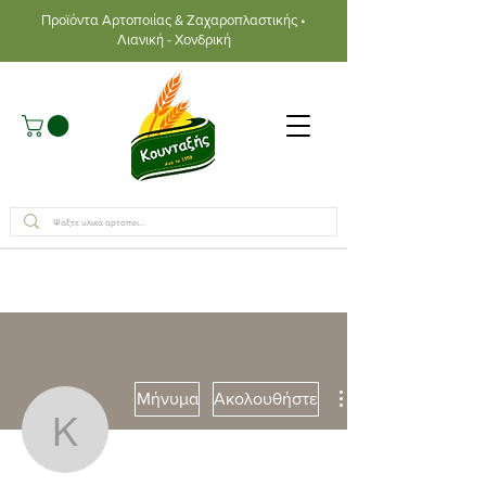
Προϊόντα Αρτοποιίας & Ζαχαροπλαστικής •
Λιανική - Χονδρική
Μήνυμα
Ακολουθήστε
Κωνσταντίνος Συμεωνίδ
Συγγραφέας