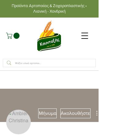
Προϊόντα Αρτοποιίας & Ζαχαροπλαστικής •
Λιανική - Χονδρική
Μήνυμα
Ακολουθήστε
Συγγραφέας