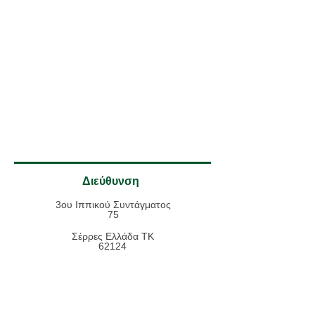
Διεύθυνση
3ου Ιππικού Συντάγματος
75
Σέρρες Ελλάδα ΤΚ
62124
23210 27775
nkoynta(at)gmail.co
m