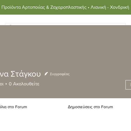
Προϊόντα Αρτοποιίας & Ζαχαροπλαστικής • Λιανική - Χονδρική
στημα
Συνταγές
Φυσικό Προζύμι
Σχετικά με εμά
ίνα Στάγκου
Συγγραφέας
Στάγκου
οι
0
Ακολουθείτε
όλια στο Forum
Δημοσιεύσεις στο Forum