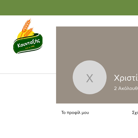
Αρχική
Κατά
Χριστ
Χριστίνα 
2
Ακόλουθ
Το προφίλ μου
Σχ