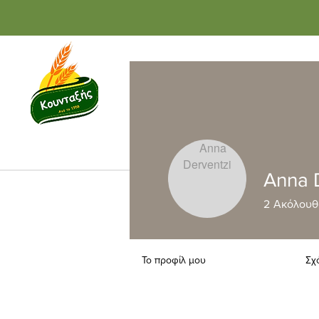
Αρχική
Κατά
Anna 
2
Ακόλουθ
Το προφίλ μου
Σχ