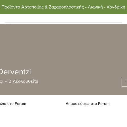
Προϊόντα Αρτοποιίας & Ζαχαροπλαστικής • Λιανική - Χονδρική
στημα
Συνταγές
Φυσικό Προζύμι
Σχετικά με εμά
Derventzi
οι
0
Ακολουθείτε
όλια στο Forum
Δημοσιεύσεις στο Forum