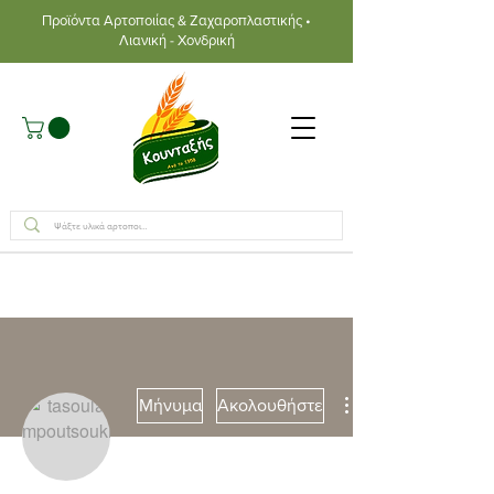
Προϊόντα Αρτοποιίας & Ζαχαροπλαστικής •
Λιανική - Χονδρική
Μήνυμα
Ακολουθήστε
Συγγραφέας