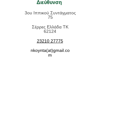
Διεύθυνση
3ου Ιππικού Συντάγματος
75
Σέρρες Ελλάδα ΤΚ
62124
23210 27775
nkoynta(at)gmail.co
m
Χρήσιμες Πληροφορίες
Όροι Χρήσης
Τρόποι Πληρωμής
Τρόποι Αποστολής
Επιστροφές - Ακυρώσεις
Δείτε μας στο
κινητό