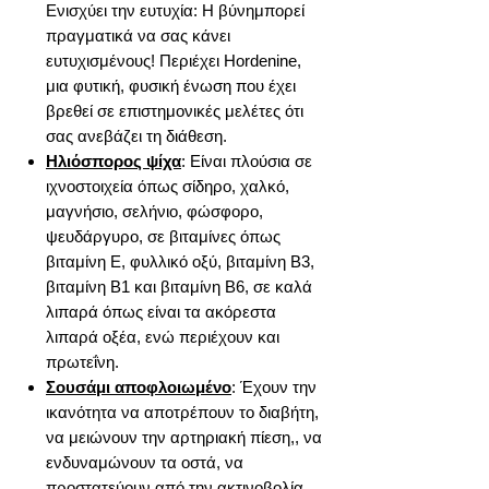
Ενισχύει την ευτυχία: Η βύνημπορεί
πραγματικά να σας κάνει
ευτυχισμένους! Περιέχει Hordenine,
μια φυτική, φυσική ένωση που έχει
βρεθεί σε επιστημονικές μελέτες ότι
σας ανεβάζει τη διάθεση.
Ηλιόσπορος ψίχα
: Είναι πλούσια σε
ιχνοστοιχεία όπως σίδηρο, χαλκό,
μαγνήσιο, σελήνιο, φώσφορο,
ψευδάργυρο, σε βιταμίνες όπως
βιταμίνη Ε, φυλλικό οξύ, βιταμίνη Β3,
βιταμίνη Β1 και βιταμίνη Β6, σε καλά
λιπαρά όπως είναι τα ακόρεστα
λιπαρά οξέα, ενώ περιέχουν και
πρωτεΐνη.
Σουσάμι αποφλοιωμένο
: Έχουν την
ικανότητα να αποτρέπουν το διαβήτη,
να μειώνουν την αρτηριακή πίεση,, να
ενδυναμώνουν τα οστά, να
προστατεύουν από την ακτινοβολία