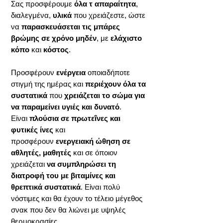
Σας προσφέρουμε
όλα τ απαραίτητα
,
διαλεγμένα,
υλικά
που χρειάζεστε, ώστε
να
παρασκευάσεται τις μπάρες
βρώμης σε χρόνο μηδέν
, με
ελάχιστο
κόπο
και
κόστος
.
Προσφέρουν
ενέργεια
οποιαδήποτε
στιγμή της ημέρας και
περιέχουν όλα τα
συστατικά
που
χρειάζεται το σώμα για
να παραμείνει υγιές και δυνατό
.
Είναι
πλούσια σε πρωτεΐνες και
φυτικές ίνες
και
προσφέρουν
ενεργειακή ώθηση σε
αθλητές, μαθητές
και σε όποιον
χρειάζεται
να συμπληρώσει τη
διατροφή του με βιταμίνες και
θρεπτικά συστατικά
. Είναι πολύ
νόστιμες και θα έχουν το τέλειο μέγεθος
σνακ που δεν θα λιώνει με υψηλές
θερμοκρασίες.