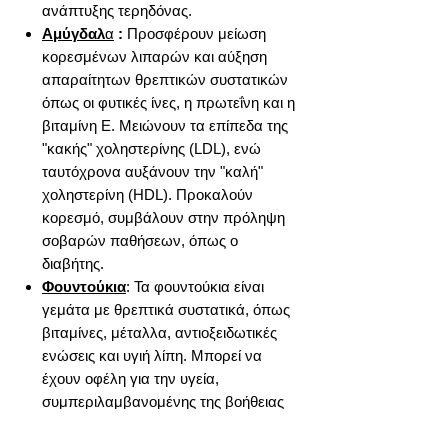
ανάπτυξης τερηδόνας.
Αμύγδαλ
α
:
Προσφέρουν μείωση
κορεσμένων λιπαρών και αύξηση
απαραίτητων θρεπτικών συστατικών
όπως οι φυτικές ίνες, η πρωτεΐνη και η
βιταμίνη Ε. Μειώνουν τα επίπεδα της
"κακής" χοληστερίνης (LDL), ενώ
ταυτόχρονα αυξάνουν την "καλή"
χοληστερίνη (HDL). Προκαλούν
κορεσμό, συμβάλουν στην πρόληψη
σοβαρών παθήσεων, όπως ο
διαβήτης.
Φουντούκια
: Τα φουντούκια είναι
γεμάτα με θρεπτικά συστατικά, όπως
βιταμίνες, μέταλλα, αντιοξειδωτικές
ενώσεις και υγιή λίπη. Μπορεί να
έχουν οφέλη για την υγεία,
συμπεριλαμβανομένης της βοήθειας
στη μείωση των επιπέδων λίπους στο
αίμα, τη ρύθμιση της αρτηριακής