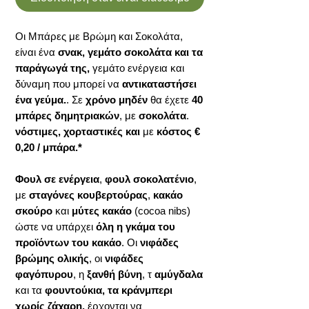
Οι Μπάρες με Βρώμη και Σοκολάτα,
είναι ένα
σνακ, γεμάτο σοκολάτα και τα
παράγωγά της,
γεμάτο ενέργεια και
δύναμη που μπορεί να
αντικαταστήσει
ένα γεύμα.
. Σε
χρόνο μηδέν
θα έχετε
40
μπάρες δημητριακών
, με
σοκολάτα
.
νόστιμες, χορταστικές και
με
κόστος €
0,20 / μπάρα.*
Φουλ σε ενέργεια
,
φουλ σοκολατένιο
,
με
σταγόνες κουβερτούρας
,
κακάο
σκούρο
και
μύτες κακάο
(cocoa nibs)
ώστε να υπάρχει
όλη η γκάμα του
προϊόντων του κακάο
. Οι
νιφάδες
βρώμης ολικής
, οι
νιφάδες
φαγόπυρου
, η
ξανθή βύνη
, τ
αμύγδαλα
και τα
φουντούκια, τα κράνμπερι
χωρίς ζάχαρη,
έρχονται να