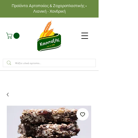
Προϊόντα Αρτοποιίας & Ζαχαροπλαστικής •
Λιανική - Χονδρική