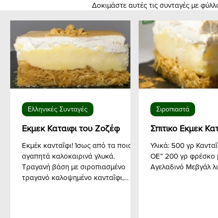
Δοκιμάστε αυτές τις συνταγές με φύλ
Ελληνικές Συνταγές
Σιροπιαστά
Εκμεκ Καταιφι του Ζοζέφ
Σπιτικο Εκμεκ Κα
Εκμέκ κανταΐφι! Ίσως από τα ποιο
Υλικά: 500 γρ Κανταΐφι “Κασσάνδρα
αγαπητά καλοκαιρινά γλυκά.
ΟΕ” 200 γρ φρέσκο βούτυρο
Τραγανή βάση με σιροπιασμένο
τραγανό καλοψημένο κανταΐφι,
πλούσια ζουμερή κρέμα