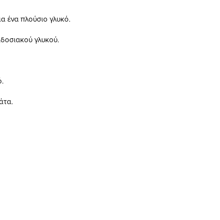
α ένα πλούσιο γλυκό.
αδοσιακού γλυκού.
.
άτα.