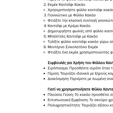
Εκμέκ Κανταΐφι Κακάο
Χρησιμοποιήστε φύλλο κανταΐφι κακάο
Γιαννιώτικο με Φύλλο Κακάο
Φτιάξτε την κλασική συνταγή γιαννιώτ
Κανταΐφι με Κρέμα Κακάο
Δημιουργήστε φωλιές από φύλλο καντα
Μπαλίτσες Κανταΐφι με Κακάο
Τυλίξτε φύλλο κανταΐφι κακάο γύρω απ
Μοντέρνο Σοκολατένιο Εκμέκ
Φτιάξτε ένα εκμέκ χρησιμοποιώντας φ
Συμβουλές για Χρήση του Φύλλου Καντ
Σιρόπιασμα: Προσθέστε σιρόπι όταν το 
Γέμιση: Ταιριάζει ιδανικά με ξηρούς κ
Διακόσμηση: Γαρνίρετε με λιωμένη σοκ
Γιατί να χρησιμοποιήσετε Φύλλο Καντα
Πλούσια Γεύση: Το κακάο προσθέτει σ
Εντυπωσιακή Εμφάνιση: Το σκούρο χρώ
Πολυχρηστικότητα: Ταιριάζει εξίσου 