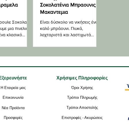
αραμελα
Σοκολατένια Μπραουνις με
Μακαντεμια
ρουλε Σοκολατα
Είναι δύσκολο να νικήσεις ένα
υμε μια πινελιά
καλό μπράουνι. Γλυκά,
ένα κλασικό
λαχταριστά και λαστιχωτά
ν εποχών, όπως η
ταυτόχρονα, είναι η απόλυτη
λύση για τους λάτρεις της
σοκολάτας
Εξερευνήστε
Χρήσιμες Πληροφορίες
Η Εταιρεία μας
Όροι Χρήσης
Επικοινωνία
Τρόποι Πληρωμής
Τρόποι Αποστολής
Νέα Προϊόντα
Προσφορές
Επιστροφές - Ακυρώσεις