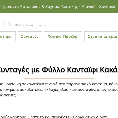
Προϊόντα Αρτοποιίας & Ζαχαροπλαστικής • Λιανική - Χονδρική
στημα
Συνταγές
Φυσικό Προζύμι
Σχετικά με εμά
υνταγές με Φύλλο Κανταϊφι Κακά
ια μοναδική σοκολατένια πινελιά στο παραδοσιακό κανταΐφι, κάνο
μιουργήσετε σοκολατένιες εκδοχές κλασικών συνταγών, όπως εκμέκ κ
ρασκευές.
ηρούς καρπούς, ψήστε το και περιχύστε με αρωματικό σιρόπι.