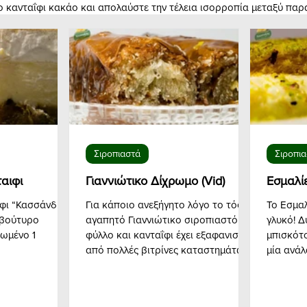
λο κανταΐφι κακάο και απολαύστε την τέλεια ισορροπία μεταξύ πα
Σιροπιαστά
Σιροπι
ταιφι
Γιαννιώτικο Δίχρωμο (Vid)
Εσμαλίε
Για κάποιο ανεξήγητο λόγο το τόσο
Το Εσμαλ
αγαπητό Γιαννιώτικο σιροπιαστό με
γλυκό! Δ
Αγελαδινό Μεβγάλ λιωμένο 1
φύλλο και κανταΐφι έχει εξαφανιστεί
μπισκότ
από πολλές βιτρίνες καταστημάτων.
μία ανάλ