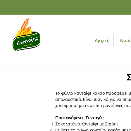
Αρχική
Κατά
Σ
Το φύλλο κανταΐφι κακάο προσφέρει μ
απολαυστικά. Είναι ιδανικό για να δη
χρησιμοποιήσετε σε πιο μοντέρνες πα
Προτεινόμενες Συνταγές:
Σοκολατένιο Κανταΐφι με Σιρόπι
Γεμίστε το φύλλο κανταΐφι κακάο με ξ