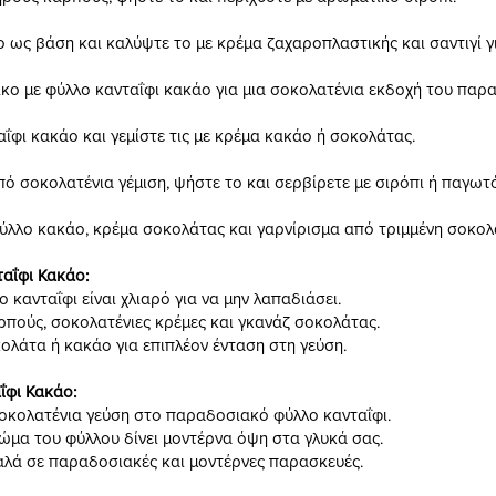
 ως βάση και καλύψτε το με κρέμα ζαχαροπλαστικής και σαντιγί γι
ικο με φύλλο κανταΐφι κακάο για μια σοκολατένια εκδοχή του παρ
ΐφι κακάο και γεμίστε τις με κρέμα κακάο ή σοκολάτας.
ό σοκολατένια γέμιση, ψήστε το και σερβίρετε με σιρόπι ή παγωτό
ύλλο κακάο, κρέμα σοκολάτας και γαρνίρισμα από τριμμένη σοκολ
αΐφι Κακάο:
κανταΐφι είναι χλιαρό για να μην λαπαδιάσει.
αρπούς, σοκολατένιες κρέμες και γκανάζ σοκολάτας.
ολάτα ή κακάο για επιπλέον ένταση στη γεύση.
ΐφι Κακάο:
οκολατένια γεύση στο παραδοσιακό φύλλο κανταΐφι.
μα του φύλλου δίνει μοντέρνα όψη στα γλυκά σας.
καλά σε παραδοσιακές και μοντέρνες παρασκευές.