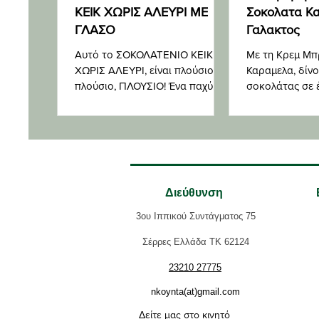
ΚΕΙΚ ΧΩΡΙΣ ΑΛΕΥΡΙ ΜΕ
Σοκολατα Κ
ΓΛΑΣΟ
Γαλακτος
Αυτό το ΣΟΚΟΛΑΤΕΝΙΟ ΚΕΙΚ
Με τη Κρεμ Μπ
ΧΩΡΙΣ ΑΛΕΥΡΙ, είναι πλούσιο,
Καραμελα, δίνο
πλούσιο, ΠΛΟΥΣΙΟ! Ένα παχύ
σοκολάτας σε 
γλάσο ganache σοκολάτας
γλυκό όλων τω
γάλακτος υπάρχει από πάνω, για
κρεμ μπρουλέ.
ολοκ
Διεύθυνση
3ου Ιππικού Συντάγματος 75
Σέρρες Ελλάδα ΤΚ 62124
23210 27775
nkoynta(at)gmail.com
Δείτε μας στο κινητό