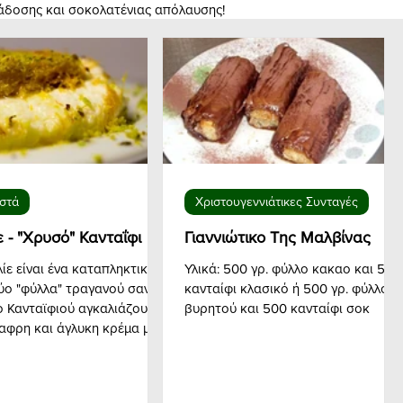
ράδοσης και σοκολατένιας απόλαυσης!
αστά
Χριστουγεννιάτικες Συνταγές
 - "Χρυσό" Κανταΐφι
Γιαννιώτικο Της Μαλβίνας
ίε είναι ένα καταπληκτικό
Υλικά: 500 γρ. φύλλο κακαο και 500
ύο "φύλλα" τραγανού σαν
κανταίφι κλασικό ή 500 γρ. φύλλο
ο Κανταϊφιού αγκαλιάζουν
βυρητού και 500 κανταίφι σοκ
αφρη και άγλυκη κρέμα με