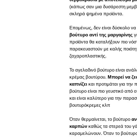
(κάπως σαν μια δυσάρεστη μεμβρ
σκληρά ψημένα προϊόντα.
Επομένως, δεν είναι δύσκολο να
βούτυρο αντί της μαργαρίνης
γι
προϊόντα θα καταλήξουν πιο νόστ
παρακευαστούν με καλής ποιότη
ζαχαροπλαστικής.
Το αγελαδινό βούτυρο είναι ανάλ
κρέμας βουτύρου.
Μπορεί να ζεσ
καπνίζει
και προτιμάται για την
βούτυρο είναι πιο γευστικό από 
και είναι καλύτερο για την παρασ
βουτυρόκρεμες κλπ
Όταν θερμαίνεται, το βούτυρο
αν
καρπών
καθώς τα στερεά του γά
καραμελώνουν. Όταν το βούτυρο χ