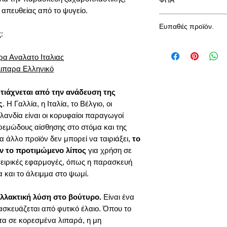
Προέλευση: Γαλλίας
 απευθείας από το ψυγείο.
Συσκευασίες: 250 γρ,
Στην τιμή συμπεριλα
Διατηρησιμότητα: 12
Ευπαθές προϊόν.
:
Ελάχιστα λιπαρά: 82
Καθώς απαιτούνται σ
Κατάλληλο για: Σιρο
την μεταφορά του συ
(Μπακλαβά,Κανταΐφι,
α Αναλατο Ιταλιας
να επικοινωνήσετέ π
κουραμπιέδες,, τσου
Λιπαρα Ελληνικό
μπορεί να γίνει η απ
τιάχνεται από την ανάδευση της
ς
. Η Γαλλία, η Ιταλία, το Βέλγιο, οι
λανδία είναι οι κορυφαίοι παραγωγοί
ρεμώδους αίσθησης στο στόμα και της
 άλλο προϊόν δεν μπορεί να ταιριάξει,
το
άν το προτιμώμενο λίπος
για χρήση σε
γειρικές εφαρμογές, όπως η παρασκευή
 και το άλειμμα στο ψωμί.
ναλλακτική λύση στο βούτυρο.
Είναι ένα
σκευάζεται από φυτικό έλαιο. Όπου το
ητα σε κορεσμένα λιπαρά, η μη