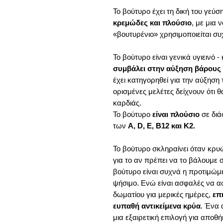
Το βούτυρο έχει τη δική του γεύσ
κρεμώδες και πλούσιο
, με μια 
«βουτυρένιο» χρησιμοποιείται συ
Το βούτυρο είναι γενικά υγιεινό -
συμβάλει στην αύξηση βάρους
έχει κατηγορηθεί για την αύξησ
ορισμένες μελέτες δείχνουν ότι 
καρδιάς.
Το βούτυρο
είναι πλούσιο
σε δι
των
A, D, E, B12 και K2.
Το βούτυρο σκληραίνει όταν κρυ
για το αν πρέπει να το βάλουμε 
βούτυρο είναι συχνά η προτιμώμε
ψήσιμο. Ενώ είναι ασφαλές να α
δωματίου για μερικές ημέρες,
επι
ευπαθή αντικείμενα κρύα
. Ένα 
μια εξαιρετική επιλογή για αποθ