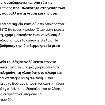
ών,
συμπληρώνει και ενισχύει τις
ι επίσης
πολυπλοκότητα στη γεύση των
 συμβάλλει στη γεύση και την υφή
.
ηλότερα
σημεία καπνού
από οποιαδήποτε
175°C
βαθμούς κελσίου. Όταν μαγειρεύετε
τή, χρησιμοποιήστε έναν συνδυασμό
αδιού
, όπως ελαιόλαδο ή ηλιέλαιο.
Το
βαθμούς, την ίδια θερμοκρασία μέσα
είο τουλάχιστον 30 λεπτά πριν το
ώσει
. Κατά το ψήσιμο, χρησιμοποιήστε
σκληραίνει τη γλουτένη στο αλεύρι
και
ρεί να αποβάλει τη συνταγή. Όταν
τες , το βούτυρο μπορεί να κάνει τη ζύμη
α γιατί είναι πιο δύσκολο από το λίπος.
ως οι αρτοποιοί μπορούν να
 των δύο.