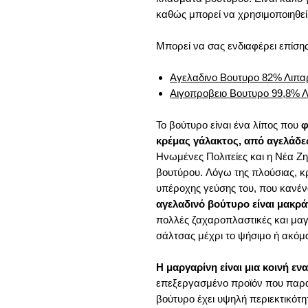
καθώς μπορεί να χρησιμοποιηθεί
Μπορεί να σας ενδιαφέρει επίσης
Αγελαδινο Βουτυρο 82% Λιπαρ
Αιγοπροβειο Βουτυρο 99,8% 
Το βούτυρο είναι ένα λίπος που
φ
κρέμας γάλακτος, από αγελάδε
Ηνωμένες Πολιτείες και η Νέα Ζη
βουτύρου. Λόγω της πλούσιας, κ
υπέροχης γεύσης του, που κανένα
αγελαδινό βούτυρο είναι μακρ
πολλές ζαχαροπλαστικές και μα
σάλτσας μέχρι το ψήσιμο ή ακόμα
Η μαργαρίνη είναι μια κοινή ε
επεξεργασμένο προϊόν που παρα
βούτυρο έχει υψηλή περιεκτικότ