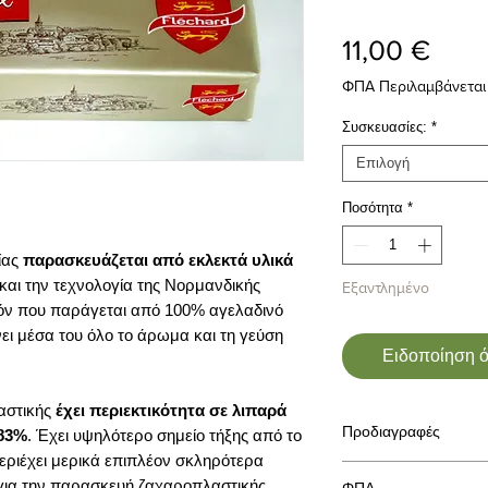
Τιμή
11,00 €
ΦΠΑ Περιλαμβάνεται
Συσκευασίες:
*
Επιλογή
Ποσότητα
*
ίας
παρασκευάζεται από εκλεκτά υλικά
αι την τεχνολογία της Νορμανδικής
Εξαντλημένο
οϊόν που παράγεται από 100% αγελαδινό
ει μέσα του όλο το άρωμα και τη γεύση
Ειδοποίηση ότ
αστικής
έχει περιεκτικότητα σε λιπαρά
Προδιαγραφές
83%
. Έχει υψηλότερο σημείο τήξης από το
εριέχει μερικά επιπλέον σκληρότερα
Διαθεσιμότητα: Διαθέ
για την παρασκευή ζαχαροπλαστικής,
ΦΠΑ