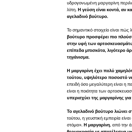
υδρογονωμένη μαργαρίνη περιλ
λίπη.
Η γεύση είναι κοντά, αν κ
αγελαδινό βούτυρο.
Το σημαντικό στοιχείο είναι πώς 
βούτυρο προσφέρει πιο πλούσι
στην υφή των αρτοσκευασμάτω
επίπεδα μπισκότα, λιγότερο άρω
τηγάνισμα.
Η μαργαρίνη έχει πολύ χαμηλότ
τούτου, υψηλότερο ποσοστό ν
επειδή όσο μεγαλύτερη είναι η π
είναι η ποιότητα των αρτοσκευα
υπερισχύει της μαργαρίνης για
Το αγελαδινό βούτυρο λιώνει 
τούτου, η γευστική εμπειρία είνα
στόμα».
Η μαργαρίνη
, από την 
θερμοκρασία με αποτέλεσμα μ