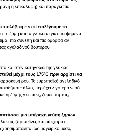
άνη ή επικάλυψη) και παράγει πιο
 καταλάβουμε γιατί
επιλέγουμε το
α τη ζύμη και τα γλυκά αι γιατί τα ψημένα
ιμα, πιο συνεπή και πιο όμορφα αν
τας αγελαδινού βουτύρου
ατο και στην κατηγορία της γλυκιάς
ταθεί μέχρι τους 175°C πριν αρχίσει να
 παρασκευή ρου. Το ευρωπαϊκό αγελαδινό
οποιοδήποτε άλλο, περιέχει λιγότερο νερό
κευή ζύμης για πίτες, ζύμες τάρτας,
απτύσσει μια υπέροχη γεύση ξηρών
λακτος (πρωτεΐνες και σάκχαρα)
ρησιμοποιείται ως μαγειρικό μέσο, ​​