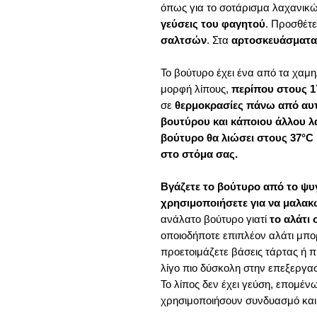
όπως για το σοτάρισμα λαχανικ
γεύσεις του φαγητού
. Προσθέτε
σαλτσών
. Στα
αρτοσκευάσματα,
Το βούτυρο έχει ένα από τα χαμ
μορφή λίπους,
περίπου στους 
σε
θερμοκρασίες πάνω από αυ
βουτύρου και κάποιου άλλου λ
βούτυρο θα λιώσει στους 37°C 
στο στόμα σας.
Βγάζετε το βούτυρο από το ψυγ
χρησιμοποιήσετε για να μαλακ
ανάλατο βούτυρο γιατί
το αλάτι 
οποιοδήποτε επιπλέον αλάτι μπο
προετοιμάζετε βάσεις τάρτας ή πί
λίγο πιο δύσκολη στην επεξεργασί
Το λίπος δεν έχει γεύση, επομέν
χρησιμοποιήσουν συνδυασμό και