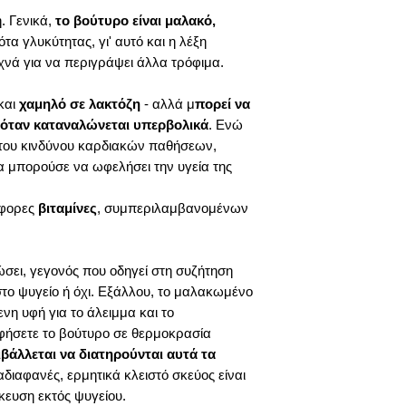
η. Γενικά,
το βούτυρο είναι μαλακό,
νότα γλυκύτητας, γι' αυτό και η λέξη
χνά για να περιγράψει άλλα τρόφιμα.
 και
χαμηλό σε λακτόζη
- αλλά μ
πορεί να
 όταν καταναλώνεται υπερβολικά
. Ενώ
η του κινδύνου καρδιακών παθήσεων,
θα μπορούσε να ωφελήσει την υγεία της
άφορες
βιταμίνες
, συμπεριλαμβανομένων
ώσει, γεγονός που οδηγεί στη συζήτηση
στο ψυγείο ή όχι. Εξάλλου, το μαλακωμένο
νη υφή για το άλειμμα και το
φήσετε το βούτυρο σε θερμοκρασία
βάλλεται να διατηρούνται αυτά τα
αδιαφανές, ερμητικά κλειστό σκεύος είναι
ήκευση εκτός ψυγείου.