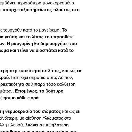
αμβάνει περισσότερα μονοκορεσμένα
αι υπάρχει αξιοσημείωτος πλούτος στο
λειτουργούν κατά το μαγείρεμα.
Το
α γεύση και το λίπος του προσθέτει
ν. Η μαργαρίνη θα δημιουργήσει πιο
μα και τείνει να διασπάται κατά το
ερη περιεκτικότητα σε λίπος, και ως εκ
ερού
. Γιατί έχει σημασία αυτό; Λοιπόν,
εριεκτικότητα σε λιπαρά τόσο καλύτερη
σμάτων.
Επομένως, το βούτυρο
 ψήσιμο κάθε φορά.
στη θερμοκρασία του σώματος
και ως εκ
ι ανώτερη, με αίσθηση «λιώματος στο
άλλη πλευρά,
λιώνει σε υψηλότερη
ια αίσθηση κηρώματος στο στόμα
σας