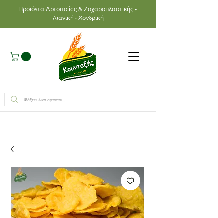
Προϊόντα Αρτοποιίας & Ζαχαροπλαστικής •
Λιανική - Χονδρική