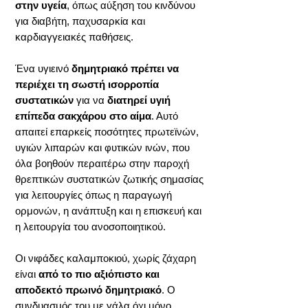
στην υγεία
, όπως αύξηση του κινδύνου
για διαβήτη, παχυσαρκία και
καρδιαγγειακές παθήσεις.
Ένα υγιεινό
δημητριακό πρέπει να
περιέχει τη σωστή ισορροπία
συστατικών
για να
διατηρεί υγιή
επίπεδα σακχάρου στο αίμα
. Αυτό
απαιτεί επαρκείς ποσότητες πρωτεϊνών,
υγιών λιπαρών και φυτικών ινών, που
όλα βοηθούν περαιτέρω στην παροχή
θρεπτικών συστατικών ζωτικής σημασίας
για λειτουργίες όπως η παραγωγή
ορμονών, η ανάπτυξη και η επισκευή και
η λειτουργία του ανοσοποιητικού.
Οι νιφάδες καλαμποκιού, χωρίς ζάχαρη
είναι
από το πιο αξιόπιστο και
αποδεκτό πρωινό δημητριακό
. Ο
συνδυασμός του με γάλα όχι μόνο