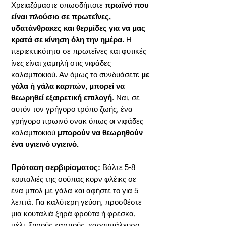
Χρειαζόμαστε οπωσδήποτε
πρωϊνό που
είναι πλούσιο σε πρωτεΐνες,
υδατάνθρακες και θερμίδες για να μας
κρατά σε κίνηση όλη την ημέρα.
Η
περιεκτικότητα σε πρωτεΐνες και φυτικές
ίνες είναι χαμηλή στις νιφάδες
καλαμποκιού. Αν όμως το συνδυάσετε
με
γάλα ή γάλα καρπών, μπορεί να
θεωρηθεί εξαιρετική επιλογή
. Ναι, σε
αυτόν τον γρήγορο τρόπο ζωής, ένα
γρήγορο πρωινό σνακ όπως οι νιφάδες
καλαμποκιού
μπορούν να θεωρηθούν
ένα υγιεινό υγιεινό.
Πρόταση σερβιρίσματος:
Βάλτε 5-8
κουταλιές της σούπας κορν φλέικς σε
ένα μπολ με γάλα και αφήστε το για 5
λεπτά. Για καλύτερη γεύση, προσθέστε
μια κουταλιά
ξηρά φρούτα
ή φρέσκα,
μέλι,
ξηρούς καρπούς
,
χαρουπάλευρο
,