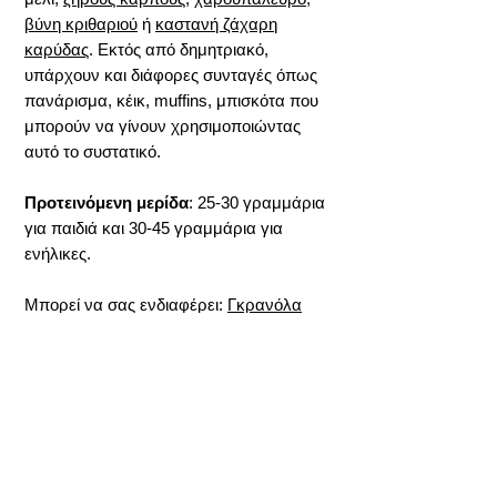
βύνη κριθαριού
ή
καστανή ζάχαρη
καρύδας
. Εκτός από δημητριακό,
υπάρχουν και διάφορες συνταγές όπως
πανάρισμα, κέικ, muffins, μπισκότα που
μπορούν να γίνουν χρησιμοποιώντας
αυτό το συστατικό.
Προτεινόμενη μερίδα
:
25-30 γραμμάρια
για παιδιά και 30-45 γραμμάρια για
ενήλικες.
Μπορεί να σας ενδιαφέρει:
Γκρανόλα
Χωρίς Ζάχαρη
Προδιαγραφές
Διαθεσιμότητα: Διαθέσιμο
ΦΠΑ
Προέλευση: Ιταλία
Συσκευασίες: Χωρίς όριο
Στην τιμή συμπεριλαμβάνεται ΦΠΑ 13%.