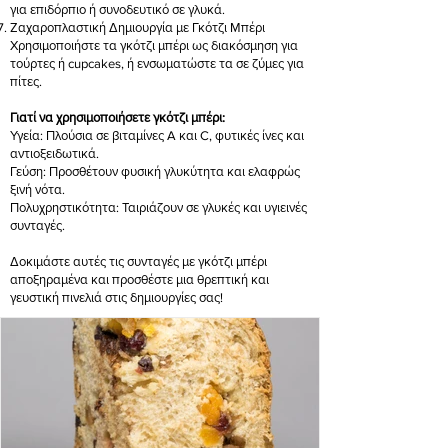
για επιδόρπιο ή συνοδευτικό σε γλυκά.
Ζαχαροπλαστική Δημιουργία με Γκότζι Μπέρι
Χρησιμοποιήστε τα γκότζι μπέρι ως διακόσμηση για
τούρτες ή cupcakes, ή ενσωματώστε τα σε ζύμες για
πίτες.
Γιατί να χρησιμοποιήσετε γκότζι μπέρι:
Υγεία: Πλούσια σε βιταμίνες A και C, φυτικές ίνες και
αντιοξειδωτικά.
Γεύση: Προσθέτουν φυσική γλυκύτητα και ελαφρώς
ξινή νότα.
Πολυχρηστικότητα: Ταιριάζουν σε γλυκές και υγιεινές
συνταγές.
Δοκιμάστε αυτές τις συνταγές με γκότζι μπέρι
αποξηραμένα και προσθέστε μια θρεπτική και
γευστική πινελιά στις δημιουργίες σας!