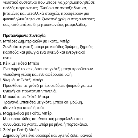
γευστικό συστατικό που μπορεί να χρησιμοποιηθεί σε
πολλές παρασκευές. Πλούσια σε αντιοξειδωτικά,
βιταμίνες και μεταλλικά στοιχεία, προσφέρουν μια
φυσική γλυκύτητα και ζωντανό χρώμα στις συνταγές
σας, από μπάρες δημητριακών έως μαρμελάδες.
Προτεινόμενες Συνταγές:
Μπάρες Δημητριακών με Γκότζι Μπέρι
Συνδυάστε γκότζι μπέρι με νιφάδες βρώμης, ξηρούς
καρπούς και μέλι για ένα υγιεινό και ενεργειακό
σνακ.
Κέικ με Γκότζι Μπέρι
Ένα αφράτο κέικ, όπου τα γκότζι μπέρι προσθέτουν
γλυκόξινη γεύση και ενδιαφέρουσα υφή.
Ψωμιά με Γκότζι Μπέρι
Προσθέστε τα γκότζι μπέρι σε ζύμες ψωμιού για μια
υγιεινή και πρωτότυπη πινελιά.
Μπισκότα με Γκότζι Μπέρι
Τραγανά μπισκότα με γκότζι μπέρι και βρώμη,
ιδανικά για καφέ ή τσάι.
Μαρμελάδα με Γκότζι Μπέρι
Μια φρουτώδης και θρεπτική μαρμελάδα που
συνδυάζει τα γκότζι μπέρι με μήλα ή πορτοκάλια.
Ζελέ με Γκότζι Μπέρι
Δημιουργήστε ένα δροσερό και υγιεινό ζελέ, ιδανικό