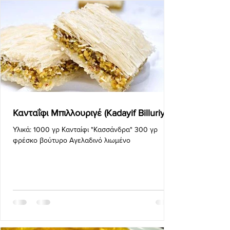
Κανταΐφι Mπιλλουριγέ (Kadayif Billuriye)
Υλικά: 1000 γρ Κανταίφι "Κασσάνδρα" 300 γρ
φρέσκο βούτυρο Αγελαδινό λιωμένο