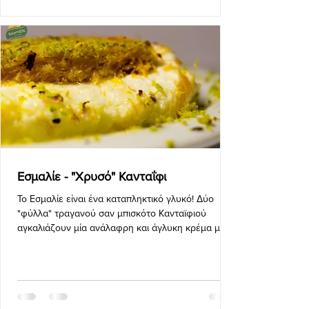
Εσμαλίε - "Χρυσό" Κανταΐφι
Το Εσμαλίε είναι ένα καταπληκτικό γλυκό! Δύο
"φύλλα" τραγανού σαν μπισκότο Κανταϊφιού
αγκαλιάζουν μία ανάλαφρη και άγλυκη κρέμα με