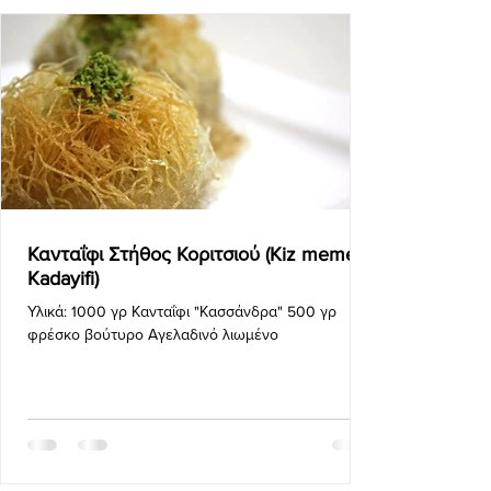
Κανταΐφι Στήθος Κοριτσιού (Kiz memesi
Kadayifi)
Υλικά: 1000 γρ Κανταΐφι "Κασσάνδρα" 500 γρ
φρέσκο βούτυρο Αγελαδινό λιωμένο