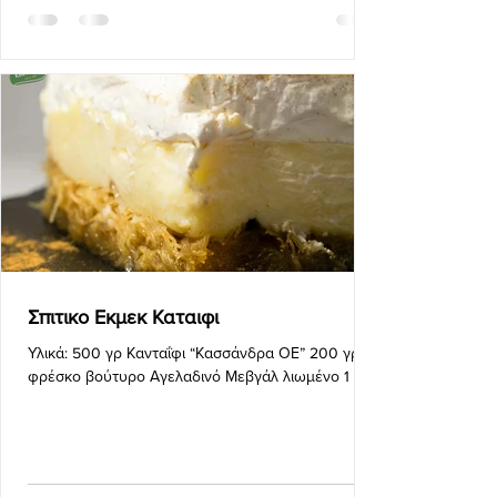
Σπιτικο Εκμεκ Καταιφι
Υλικά: 500 γρ Κανταΐφι “Κασσάνδρα ΟΕ” 200 γρ
φρέσκο βούτυρο Αγελαδινό Μεβγάλ λιωμένο 1