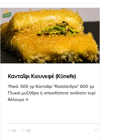
Κανταΐφι Κιουνεφέ (Kϋnefe)
Υλικά: 500 γρ Κανταΐφι "Κασσάνδρα" 600 γρ
Γλυκιά μυζήθρα ή οποιοδήποτε ανάλατο τυρί
θέλουμε π