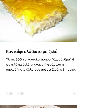
Κανταΐφι αλάδωτο με ζελέ
Υλικά: 500 γρ κανταΐφι άσπρο “Κασσάνδρα” 4
φακελάκια ζελέ μπανάνα ή φράουλα ή
οποιοδήποτε άλλο σας αρέσει Σιρόπι: 3 ποτήρι