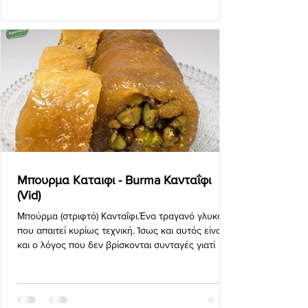
Mπουρμα Kαταιφι - Burma Κανταΐφι
(Vid)
Μπούρμα (στριφτό) Κανταΐφι.Ένα τραγανό γλυκό
που απαιτεί κυρίως τεχνική. Ίσως και αυτός είναι
και ο λόγος που δεν βρίσκονται συνταγές γιατί