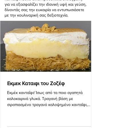
για να εξασφαλίζει την ιδανική υφή και γεύση,
δίνοντάς σας την ευκαιρία να εντυπωσιάσετε
με την κουλιναρική σας δεξιοτεχνία.
Εκμεκ Καταιφι του Ζοζέφ
Εκμέκ κανταΐφι! Ίσως από τα ποιο αγαπητά
καλοκαιρινά γλυκά. Τραγανή βάση με
σιροπιασμένο τραγανό καλοψημένο κανταΐφι,
πλούσια ζουμερή κρέμα