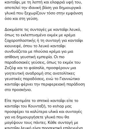
κανταΐφι, με τη λεπτή και ελαφριά υφή του,
αποτελεί την ιδανική βάση για δημιουργικά
γλυκά που ξεχωρίζουν τόσο στην εμφάνιση
όσο και στη γεύση.
Δοκιμάστε τις συνταγές με κανταΐφι λευκό,
όπως το εκλεπτυσμένο εκμέκ με κρέμα
ζαχαροπλαστικής ή τη συνταγή για κανταΐφι
κιουνεφέ, όπου το λευκό κανταΐφι
συνδυάζεται με πλούσια κρέμα για μια
απίθανη γευστική εμπειρία. Οι πιο
παραδοσιακές γεύσεις, όπως το εκμέκ του
Ζοζέφ και το φαϊσαλίε, προσφέρουν μια
γοητευτική αναδρομή στις ανατολίτικες
γευστικές παραδόσεις, ενώ το Γιαννιώτικο
κανταΐφι φέρνει την περιφερειακή παράδοση
στο προσκήνιο.
Είτε προτιμάτε το σπιτικό κανταΐφι είτε το
κανταΐφι του Κουνταξή, το eshop μας
προσφέρει τα καλύτερα υλικά και συνταγές
για να δημιουργήσετε γλυκά που θα
μαγέψουν τους πάντες. Κάθε συνταγή με
κανταΐφι λευκό είναι προσεκτικά επιλεγμένη