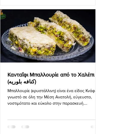
Κανταΐφι Μπαλλουρίε από το Χαλέπι
(كنافه بلوريه)
Μπαλλουρίε (κρυστάλλινη) είναι ένα είδος Κνάφε,
γνωστό σε όλη την Μέση Ανατολή, εύγευστο,
νοστιμότατο και εύκολο στην παρασκευή.
Φτιάχνεται