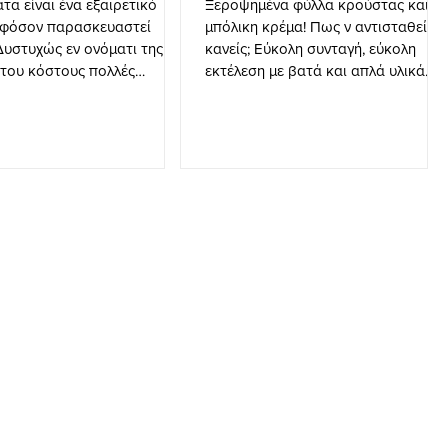
τα είναι ένα εξαιρετικό
Ξεροψημένα φύλλα κρούστας και
εφόσον παρασκευαστεί
μπόλικη κρέμα! Πως ν αντισταθεί
Δυστυχώς εν ονόματι της
κανείς; Εύκολη συνταγή, εύκολη
 του κόστους πολλές
εκτέλεση με βατά και απλά υλικά
ες του εμπορείο
αλλά με αποτέλε