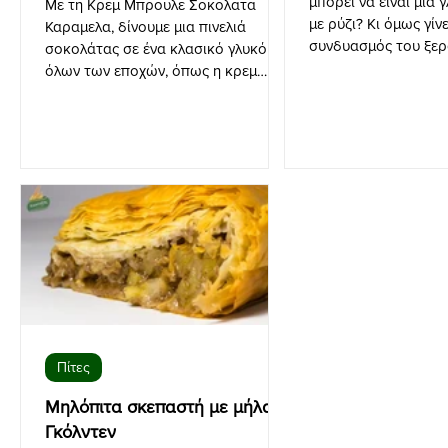
μπορεί να είναι μια 
Με τη Κρεμ Μπρουλε Σοκολατα
με ρύζι? Κι όμως γίνε
Καραμελα, δίνουμε μια πινελιά
συνδυασμός του ξε
σοκολάτας σε ένα κλασικό γλυκό
φύλλου κρούστας,
όλων των εποχών, όπως η κρεμ
μπρουλέ.
Πίτες
Μηλόπιτα σκεπαστή με μήλα
Γκόλντεν