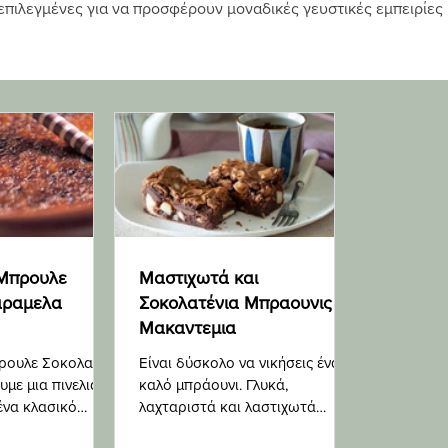
 επιλεγμένες για να προσφέρουν μοναδικές γευστικές εμπειρίες
 Μπρουλε
Μαστιχωτά και
αραμελα
Σοκολατένια Μπραουνις με
Μακαντεμια
ρουλε Σοκολατα
Είναι δύσκολο να νικήσεις ένα
υμε μια πινελιά
καλό μπράουνι. Γλυκά,
ένα κλασικό
λαχταριστά και λαστιχωτά
ν εποχών, όπως η
ταυτόχρονα, είναι η απόλυτη