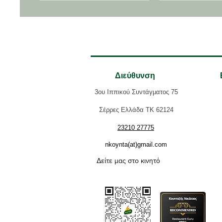
γάλακτος υπάρχει από πάνω, για
κρεμ μπρουλέ.
ολοκ
Διεύθυνση
3ου Ιππικού Συντάγματος 75
Σέρρες Ελλάδα ΤΚ 62124
23210 27775
nkoynta(at)gmail.com
Δείτε μας στο κινητό