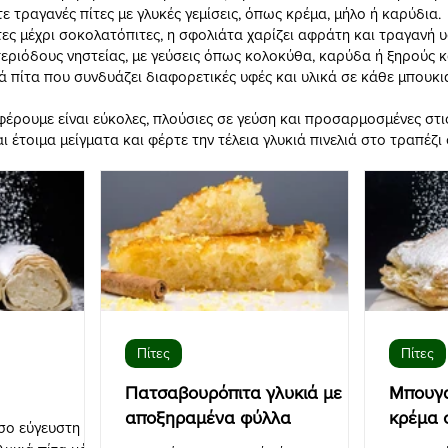
 τραγανές πίτες με γλυκές γεμίσεις, όπως κρέμα, μήλο ή καρύδια.
τες μέχρι σοκολατόπιτες, η σφολιάτα χαρίζει αφράτη και τραγανή υ
α περιόδους νηστείας, με γεύσεις όπως κολοκύθα, καρύδα ή ξηρούς 
ά πίτα που συνδυάζει διαφορετικές υφές και υλικά σε κάθε μπουκι
φέρουμε είναι εύκολες, πλούσιες σε γεύση και προσαρμοσμένες στι
 έτοιμα μείγματα και φέρτε την τέλεια γλυκιά πινελιά στο τραπέζι 
Πίτες
Πίτες
Πατσαβουρόπιτα γλυκιά με
Μπουγα
αποξηραμένα φύλλα
κρέμα 
σο εύγευστη