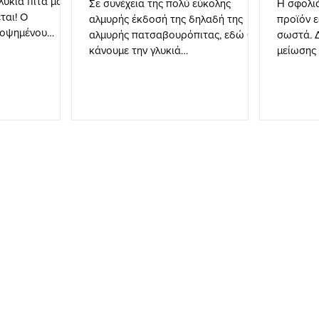
γλυκιά πίτα μόνο
Σε συνέχεια της πολύ εύκολης
Η σφολιά
ται! Ο
αλμυρής έκδοσή της δηλαδή της
προϊόν 
ροψημένου
αλμυρής πατσαβουρόπιτας, εδώ θα
σωστά. 
κάνουμε την γλυκιά
μείωσης
πατσαβουρόπιτα! Συνταγή και ε
σφολιάτ