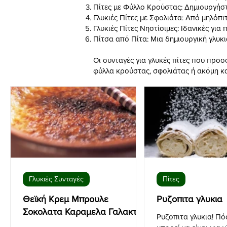
Πίτες με Φύλλο Κρούστας: Δημιουργήστε
Γλυκιές Πίτες με Σφολιάτα: Από μηλόπι
Γλυκιές Πίτες Νηστίσιμες: Ιδανικές γι
Πίτσα από Πίτα: Μια δημιουργική γλυκι
Οι συνταγές για γλυκές πίτες που προσ
φύλλα κρούστας, σφολιάτας ή ακόμη και
Γλυκιές Συνταγές
Πίτες
Θεϊκή Κρεμ Μπρουλε
Ρυζοπιτα γλυκια
Σοκολατα Καραμελα Γαλακτος
Ρυζοπιτα γλυκια! Πό