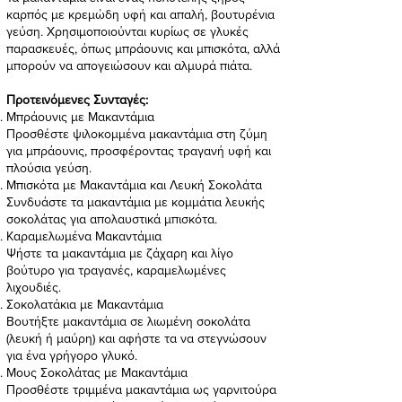
καρπός με κρεμώδη υφή και απαλή, βουτυρένια
γεύση. Χρησιμοποιούνται κυρίως σε γλυκές
παρασκευές, όπως μπράουνις και μπισκότα, αλλά
μπορούν να απογειώσουν και αλμυρά πιάτα.
Προτεινόμενες Συνταγές:
Μπράουνις με Μακαντάμια
Προσθέστε ψιλοκομμένα μακαντάμια στη ζύμη
για μπράουνις, προσφέροντας τραγανή υφή και
πλούσια γεύση.
Μπισκότα με Μακαντάμια και Λευκή Σοκολάτα
Συνδυάστε τα μακαντάμια με κομμάτια λευκής
σοκολάτας για απολαυστικά μπισκότα.
Καραμελωμένα Μακαντάμια
Ψήστε τα μακαντάμια με ζάχαρη και λίγο
βούτυρο για τραγανές, καραμελωμένες
λιχουδιές.
Σοκολατάκια με Μακαντάμια
Βουτήξτε μακαντάμια σε λιωμένη σοκολάτα
(λευκή ή μαύρη) και αφήστε τα να στεγνώσουν
για ένα γρήγορο γλυκό.
Μους Σοκολάτας με Μακαντάμια
Προσθέστε τριμμένα μακαντάμια ως γαρνιτούρα