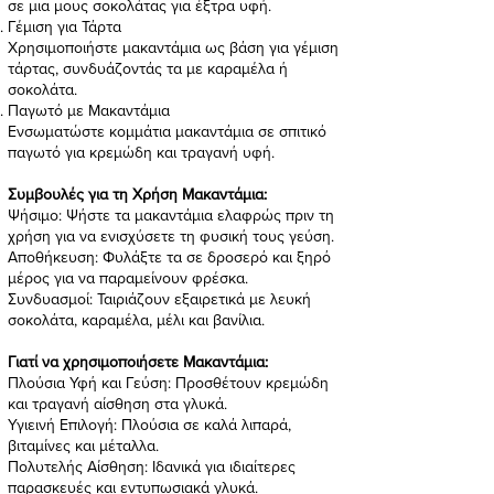
σε μια μους σοκολάτας για έξτρα υφή.
Γέμιση για Τάρτα
Χρησιμοποιήστε μακαντάμια ως βάση για γέμιση
τάρτας, συνδυάζοντάς τα με καραμέλα ή
σοκολάτα.
Παγωτό με Μακαντάμια
Ενσωματώστε κομμάτια μακαντάμια σε σπιτικό
παγωτό για κρεμώδη και τραγανή υφή.
Συμβουλές για τη Χρήση Μακαντάμια:
Ψήσιμο: Ψήστε τα μακαντάμια ελαφρώς πριν τη
χρήση για να ενισχύσετε τη φυσική τους γεύση.
Αποθήκευση: Φυλάξτε τα σε δροσερό και ξηρό
μέρος για να παραμείνουν φρέσκα.
Συνδυασμοί: Ταιριάζουν εξαιρετικά με λευκή
σοκολάτα, καραμέλα, μέλι και βανίλια.
Γιατί να χρησιμοποιήσετε Μακαντάμια:
Πλούσια Υφή και Γεύση: Προσθέτουν κρεμώδη
και τραγανή αίσθηση στα γλυκά.
Υγιεινή Επιλογή: Πλούσια σε καλά λιπαρά,
βιταμίνες και μέταλλα.
Πολυτελής Αίσθηση: Ιδανικά για ιδιαίτερες
παρασκευές και εντυπωσιακά γλυκά.