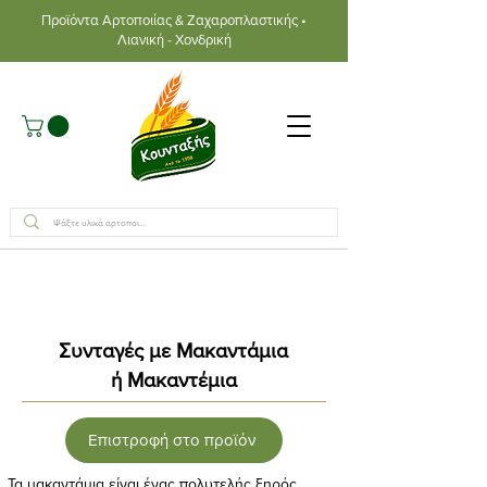
Προϊόντα Αρτοποιίας & Ζαχαροπλαστικής •
Λιανική - Χονδρική
Συνταγές με Μακαντάμια
ή Μακαντέμια
Επιστροφή στο προϊόν
Τα μακαντάμια είναι ένας πολυτελής ξηρός