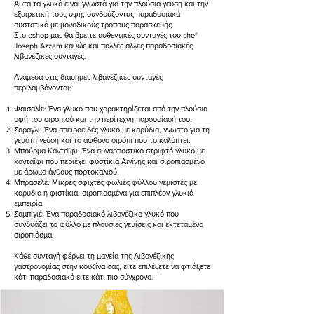
Αυτά τα γλυκά είναι γνωστά για την πλούσια γεύση και την
εξαιρετική τους υφή, συνδυάζοντας παραδοσιακά
συστατικά με μοναδικούς τρόπους παρασκευής.
Στο eshop μας θα βρείτε αυθεντικές συνταγές του chef
Joseph Azzam καθώς και πολλές άλλες παραδοσιακές
λιβανέζικες συνταγές.
Ανάμεσα στις διάσημες λιβανέζικες συνταγές
περιλαμβάνονται:
Φαισαλίε: Ένα γλυκό που χαρακτηρίζεται από την πλούσια
υφή του σιροπιού και την περίτεχνη παρουσίασή του.
Σαραγλί: Ένα σπειροειδές γλυκό με καρύδια, γνωστό για τη
γεμάτη γεύση και το άφθονο σιρόπι που το καλύπτει.
Μπούρμα Κανταΐφι: Ένα συναρπαστικό στριφτό γλυκό με
κανταΐφι που περιέχει φυστίκια Αιγίνης και σιροπιασμένο
με άρωμα άνθους πορτοκαλιού.
Μπρασελέ: Μικρές σφιχτές φωλιές φύλλου γεμιστές με
καρύδια ή φιστίκια, σιροπιασμένα για επιπλέον γλυκιά
εμπειρία.
Σαμπιγιέ: Ένα παραδοσιακό λιβανέζικο γλυκό που
συνδυάζει το φύλλο με πλούσιες γεμίσεις και εκτεταμένο
σιροπιάσμα.
Κάθε συνταγή φέρνει τη μαγεία της Λιβανέζικης
γαστρονομίας στην κουζίνα σας, είτε επιλέξετε να φτιάξετε
κάτι παραδοσιακό είτε κάτι πιο σύγχρονο.