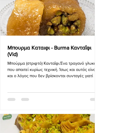
Mπουρμα Kαταιφι - Burma Κανταΐφι
(Vid)
Μπούρμα (στριφτό) Κανταΐφι.Ένα τραγανό γλυκό
που απαιτεί κυρίως τεχνική. Ίσως και αυτός είναι
και ο λόγος που δεν βρίσκονται συνταγές γιατί