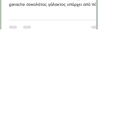
ganache σοκολάτας γάλακτος υπάρχει από πάνω,
για ολοκ
Θεϊκή Κρεμ Μπρουλε Σοκολατα
Καραμελα Γαλακτος
Με τη Κρεμ Μπρουλε Σοκολατα Καραμελα,
δίνουμε μια πινελιά σοκολάτας σε ένα κλασικό