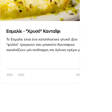
Εσμαλίε - "Χρυσό" Κανταΐφι
Το Εσμαλίε είναι ένα καταπληκτικό γλυκό! Δύο
"φύλλα" τραγανού σαν μπισκότο Κανταϊφιού
αγκαλιάζουν μία ανάλαφρη και άγλυκη κρέμα με