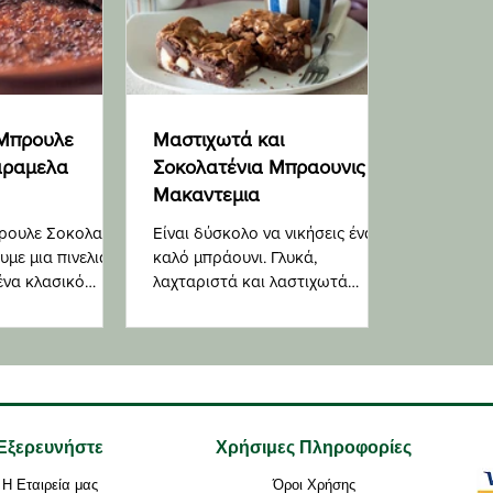
 Μπρουλε
Μαστιχωτά και
αραμελα
Σοκολατένια Μπραουνις με
Μακαντεμια
ρουλε Σοκολατα
Είναι δύσκολο να νικήσεις ένα
υμε μια πινελιά
καλό μπράουνι. Γλυκά,
ένα κλασικό
λαχταριστά και λαστιχωτά
ν εποχών, όπως η
ταυτόχρονα, είναι η απόλυτη
λύση για τους λάτρεις της
σοκολάτας
Εξερευνήστε
Χρήσιμες Πληροφορίες
Η Εταιρεία μας
Όροι Χρήσης