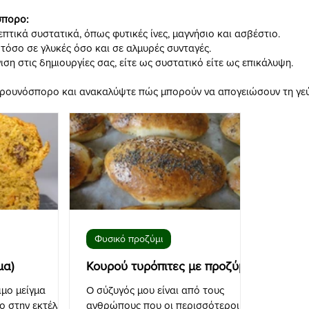
σπορο:
επτικά συστατικά, όπως φυτικές ίνες, μαγνήσιο και ασβέστιο.
τόσο σε γλυκές όσο και σε αλμυρές συνταγές.
η στις δημιουργίες σας, είτε ως συστατικό είτε ως επικάλυψη.
αρουνόσπορο και ανακαλύψτε πώς μπορούν να απογειώσουν τη γεύσ
Φυσικό προζύμι
μα)
Κουρού τυρόπιτες με προζύμι
ιμο μείγμα
Ο σύζυγός μου είναι από τους
ο στην εκτέλεσή
ανθρώπους που οι περισσότεροι