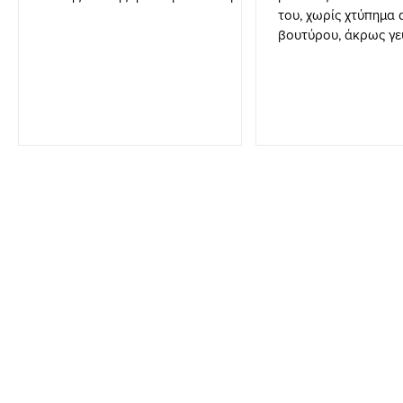
του, χωρίς χτύπημα 
βουτύρου, άκρως γευστικό
καρότου, τα κ