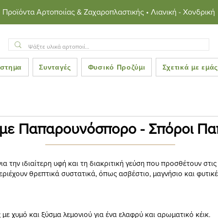
Προϊόντα Αρτοποιίας & Ζαχαροπλαστικής • Λιανική - Χονδρική
στημα
Συνταγές
Φυσικό Προζύμι
Σχετικά με εμά
 με Παπαρουνόσπορο - Σπόροι Π
α την ιδιαίτερη υφή και τη διακριτική γεύση που προσθέτουν στις σ
εριέχουν θρεπτικά συστατικά, όπως ασβέστιο, μαγνήσιο και φυτικές
ε χυμό και ξύσμα λεμονιού για ένα ελαφρύ και αρωματικό κέικ.