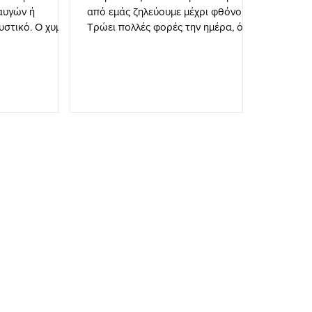
αυγών ή
από εμάς ζηλεύουμε μέχρι φθόνου.
. Ο χυμός
Τρώει πολλές φορές την ημέρα, ότι
επιθυμεί,...