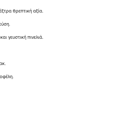
ξτρα θρεπτική αξία.
εύση.
αι γευστική πινελιά.
ακ.
οφέλη.