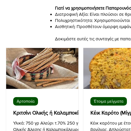
Γιατί να χρησιμοποιήσετε Παπαρουνό
Διατροφική Αξία: Είναι πλούσιοι σε θρ
Πολυχρηστικότητα: Χρησιμοποιούνται 
Αισθητική: Προσθέτουν όμορφη εμφάνισ
Δοκιμάστε αυτές τις συνταγές με παπ
Αρτοποιία
Έτοιμα μείγματα
Κριτσίνι Ολικής ή Καλαμποκίσιο
Κέικ Καρότο (Μίγ
Υλικά: 750 γρ Αλεύρι τ.70% 250 γρ
Κέικ καρότου με έτο
Ολικής Άλεσης ή Καλαμποκάλευρο
βανίλιας. Απλούστατ