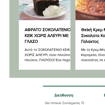
ΑΦΡΑΤΟ ΣΟΚΟΛΑΤΕΝΙΟ
Θεϊκή Κρεμ
ΚΕΙΚ ΧΩΡΙΣ ΑΛΕΥΡΙ ΜΕ
Σοκολατα Κ
ΓΛΑΣΟ
Γαλακτος
Αυτό το ΣΟΚΟΛΑΤΕΝΙΟ ΚΕΙΚ
Με τη Κρεμ Μπ
ΧΩΡΙΣ ΑΛΕΥΡΙ, είναι πλούσιο,
Καραμελα, δίνο
πλούσιο, ΠΛΟΥΣΙΟ! Ένα παχύ
σοκολάτας σε 
γλάσο ganache σοκολάτας
γλυκό όλων τω
γάλακτος υπάρχει από πάνω, για
κρεμ μπρουλέ.
ολοκ
Διεύθυνση
3ου Ιππικού Συντάγματος 75