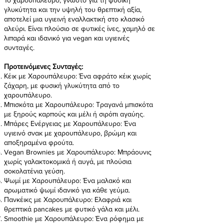
γλυκύτητα και την υψηλή του θρεπτική αξία,
αποτελεί μια υγιεινή εναλλακτική στο κλασικό
αλεύρι. Είναι πλούσιο σε φυτικές ίνες, χαμηλό σε
λιπαρά και ιδανικό για vegan και υγιεινές
συνταγές.
Προτεινόμενες Συνταγές:
Κέικ με Χαρουπάλευρο: Ένα αφράτο κέικ χωρίς
ζάχαρη, με φυσική γλυκύτητα από το
χαρουπάλευρο.
Μπισκότα με Χαρουπάλευρο: Τραγανά μπισκότα
με ξηρούς καρπούς και μέλι ή σιρόπι αγαύης.
Μπάρες Ενέργειας με Χαρουπάλευρο: Ένα
υγιεινό σνακ με χαρουπάλευρο, βρώμη και
αποξηραμένα φρούτα.
Vegan Brownies με Χαρουπάλευρο: Μπράουνις
χωρίς γαλακτοκομικά ή αυγά, με πλούσια
σοκολατένια γεύση.
Ψωμί με Χαρουπάλευρο: Ένα μαλακό και
αρωματικό ψωμί ιδανικό για κάθε γεύμα.
Πανκέικς με Χαρουπάλευρο: Ελαφριά και
θρεπτικά pancakes με φυτικό γάλα και μέλι.
Smoothie με Χαρουπάλευρο: Ένα ρόφημα με