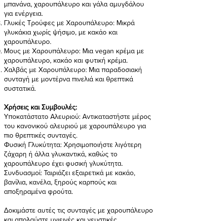
μπανάνα, χαρουπάλευρο και γάλα αμυγδάλου
για ενέργεια.
Γλυκές Τρούφες με Χαρουπάλευρο: Μικρά
γλυκάκια χωρίς ψήσιμο, με κακάο και
χαρουπάλευρο.
Μους με Χαρουπάλευρο: Μια vegan κρέμα με
χαρουπάλευρο, κακάο και φυτική κρέμα.
Χαλβάς με Χαρουπάλευρο: Μια παραδοσιακή
συνταγή με μοντέρνα πινελιά και θρεπτικά
συστατικά.
Χρήσεις και Συμβουλές:
Υποκατάστατο Αλευριού: Αντικαταστήστε μέρος
του κανονικού αλευριού με χαρουπάλευρο για
πιο θρεπτικές συνταγές.
Φυσική Γλυκύτητα: Χρησιμοποιήστε λιγότερη
ζάχαρη ή άλλα γλυκαντικά, καθώς το
χαρουπάλευρο έχει φυσική γλυκύτητα.
Συνδυασμοί: Ταιριάζει εξαιρετικά με κακάο,
βανίλια, κανέλα, ξηρούς καρπούς και
αποξηραμένα φρούτα.
Δοκιμάστε αυτές τις συνταγές με χαρουπάλευρο
και απολαύστε υγιεινές και γευστικές