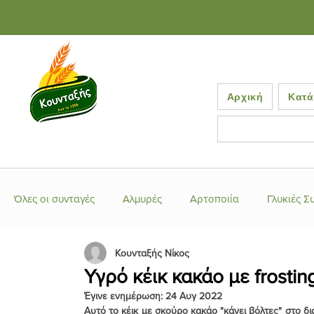
Αρχική
Κατά
Όλες οι συνταγές
Αλμυρές
Αρτοποιία
Γλυκιές Σ
Κουνταξής Νίκος
Ελληνικές Συνταγές
Έτοιμα μείγματα
Κέικ-Τάρτ
Υγρό κέικ κακάο με frostin
Έγινε ενημέρωση:
24 Αυγ 2022
Κουλούρια-Μπισκότα
Αυτό το κέικ με σκούρο κακάο "κάνει βόλτες" στο δι
Λιβανέζικες Συνταγές
Μα