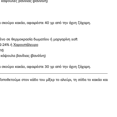
ανίλιας ή 2 κάψουλες βανίλιας (βανιλίνη)
α σκούρο κακάο, αφαιρέστε 40 γρ από την άχνη ζάχαρη.
λαδινό μαλακωμένο σε θερμοκρασία δωματίου ή μαργαρίνη soft
 με 22-24% ή 
Χαρουπάλευρο
ght)
Βανίλιας ή 1 κάψουλα βανίλιας (βανιλίνη)
α σκούρο κακάο, αφαιρέστε 30 γρ από την άχνη ζάχαρη.
οποθετούμε στον κάδο του μίξερ το αλεύρι, τη σόδα το κακάο και 