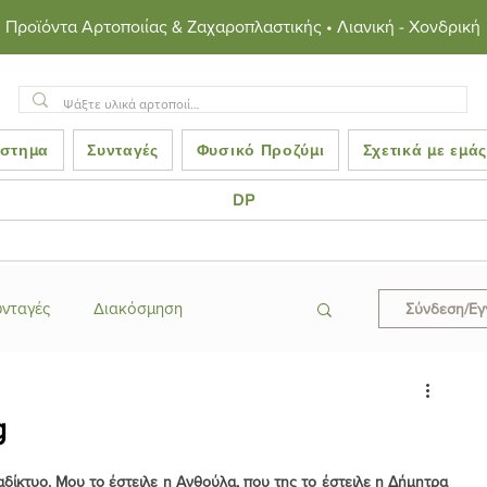
Προϊόντα Αρτοποιίας & Ζαχαροπλαστικής • Λιανική - Χονδρική
στημα
Συνταγές
Φυσικό Προζύμι
Σχετικά με εμά
DP
υνταγές
Διακόσμηση
Σύνδεση/Ε
ες
Κεράσματα
g
αδίκτυο. Μου το έστειλε η Ανθούλα, που της το έστειλε η Δήμητρα 
ροκινές Συνταγές