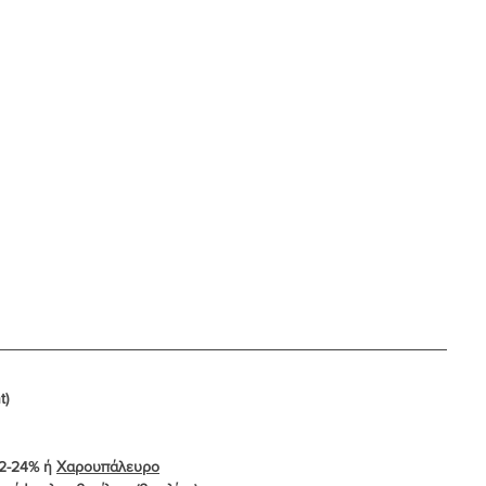
ht)
 με 22-24% ή 
Χαρουπάλευρο