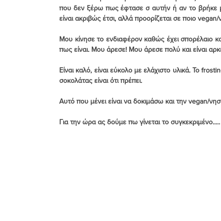
που δεν ξέρω πως έφτασε σ αυτήν ή αν το βρήκε μό
είναι ακριβώς έτσι, αλλά προορίζεται σε ποιο vegan/
Συνταγές για Μείγμα Κέικ Βανίλιας
Συνταγές για Μπ
Μου κίνησε το ενδιαφέρον καθώς έχει σπορέλαιο και 
πως είναι. Μου άρεσε! Μου άρεσε πολύ και είναι αρκε
Είναι καλό, είναι εύκολο με ελάχιστο υλικά. Το fros
Νηστίσιμες - Vegan
Οδηγίες Συμβουλές
Παγωτά
σοκολάτας είναι ότι πρέπει.
Αυτό που μένει είναι να δοκιμάσω και την vegan/νησ
Παλαιστινιακές Συνταγές
Πασχαλινές
Πίτες
Για την ώρα ας δούμε πω γίνεται το συγκεκριμένο.....
Τούρκικες Συνταγές
Χριστουγεννιάτικες Συνταγές
Φυσικό προζύμι
Φρουτομαγιά - Yeast Water