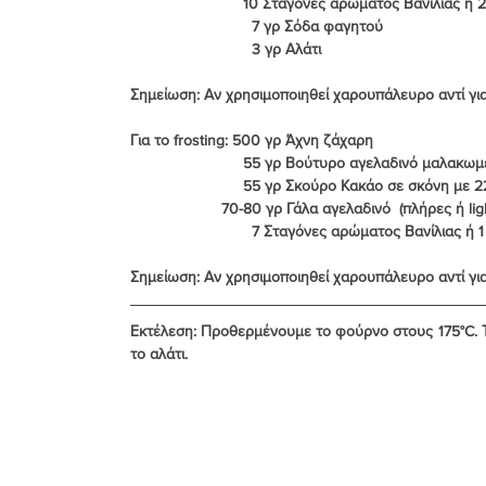
                          10 Σταγόνες αρώματος Β
                            7 γρ Σόδα φαγητού
                            3 γρ Αλάτι
Σημείωση: Αν χρησιμοποιηθεί χαρουπάλευρο αντί γι
Για το frosting: 500 γρ Άχνη ζάχαρη
                          55 γρ Βούτυρο αγε
                          55 γρ Σκούρο Κακάο σε σκόνη
                     70-80 γρ Γάλα αγελαδινό  (πλήρες ή li
                            7 Σταγόνες αρώματος 
Σημείωση: Αν χρησιμοποιηθεί χαρουπάλευρο αντί γι
Εκτέλεση
: Προθερμένουμε το φούρνο στους 175°C. Τ
το αλάτι.