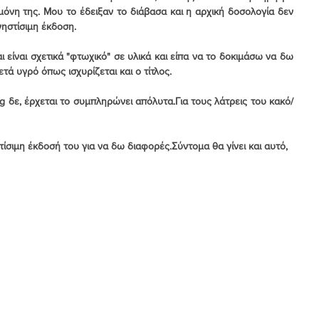
νη της. Μου το έδειξαν το διάβασα και η αρχική δοσολογία δεν 
νηστίσιμη έκδοση. 
άρες Δημητριακών
είναι σχετικά "φτωχικό" σε υλικά και είπα να το δοκιμάσω να δω 
τά υγρό όπως ισχυρίζεται και ο τίτλος.
ting δε, έρχεται το συμπληρώνει απόλυτα.Για τους λάτρεις του κακό/
 - Σεμιφρέντο
τίσιμη έκδοσή του για να δω διαφορές.Σύντομα θα γίνει και αυτό,
Σιροπιαστά
Σοκολατάκια
Θεωρία - Τεχνικές