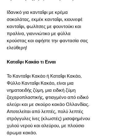
Ιδανικό για κανταΐφι με κρέμα
σοκολάτας, εκμέκ κανταΐφι, κιουνεφέ
κανταΐφι, φωλίτσες με φουντούκι και
πραλίνα, γιαννιώτικο με φύλλα
κρούστας και αφήστε την φαντασία σας
ελεύθερη!
Καταΐφι Κακάο τι Ειναι
Το Κανταΐφι Κακάο ή Καταΐφι Κακάο,
Φύλλο Κανταΐφι Κακάο, είναι μια
νηματοειδής ζύμη, μια ειδική ζύμη
ζαχαροπλαστικής, φτιαγμένο από ειδικό
αλεύρι και με σκούρο κακάο Ολλανδίας.
Αποτελείται από λεπτές, πολύ λεπτές
στρόγγυλες ίνες (κλωστές) μισοψημένου
χυλού νερού και αλεύρου, με πλούσιο
άρωμα κακάο.