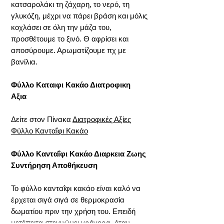
κατσαρολάκι τη ζάχαρη, το νερό, τη
γλυκόζη, μέχρι να πάρει βράση και μόλις
κοχλάσει σε όλη την μάζα του,
προσθέτουμε το ξινό. Θ αφρίσει και
αποσύρουμε. Αρωματίζουμε πχ με
βανίλια.
Φύλλο Καταιφι Κακάο Διατροφικη
Αξια
Δείτε στον Πίνακα
Διατροφικές Αξίες
Φύλλο Κανταΐφι Κακάο
Φύλλο Κανταΐφι Κακάο Διαρκεια Ζωης
Συντήρηση Αποθήκευση
Το φύλλο κανταΐφι κακάο είναι καλό να
έρχεται σιγά σιγά σε θερμοκρασία
δωματίου πριν την χρήση του. Επειδή
μετέπειτα στεγνώνει γρήγορα, όταν