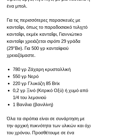
ένα μπολ.
Για τις περισσότερες παρασκευές με
κανταΐφι, όπως το παραδοσιακό τυλιχτό
κανταΐφι, εκμέκ κανταΐφι, Γιαννιώτικο
κανταΐφι χρειάζεται σιρόπι 29 γράδα
(29°Be). Για 500 γρ κανταϊφιού
χρειαζόμαστε.
780 γρ Ζάχαρη κρυσταλλική
550 γρ Νερό
220 γρ Γλυκόζη 85 Brix
0,2 γρ Ξινό (Κιτρικό Οξύ) ή χυμό από
1/4 του λεμονιού
1 Βανίλια (βανιλίνη)
Όλα τα σιρόπια είναι σε συνάρτηση με
την αρχική πυκνότητα των υλικών και όχι
του χρόνου. Προσθέτουμε σε ένα