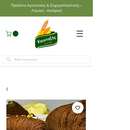
Προϊόντα Αρτοποιίας & Ζαχαροπλαστικής •
Λιανική - Χονδρική