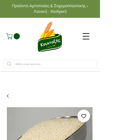
Προϊόντα Αρτοποιίας & Ζαχαροπλαστικής •
Λιανική - Χονδρική