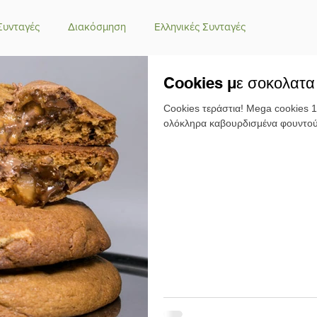
Συνταγές
Διακόσμηση
Ελληνικές Συνταγές
Cookies με σοκολατα
Κουλούρια-Μπισκότα
Λιβανέζικες Συνταγές
Cookies τεράστια! Mega cookies 1
ολόκληρα καβουρδισμένα φουντούκ
λιας
Συνταγές για Μπάρες Δημητριακών
ά - Σεμιφρέντο
Παλαιστινιακές Συνταγές
Πασχαλινές
ες Συνταγές
Χριστουγεννιάτικες Συνταγές
ιά - Yeast Water