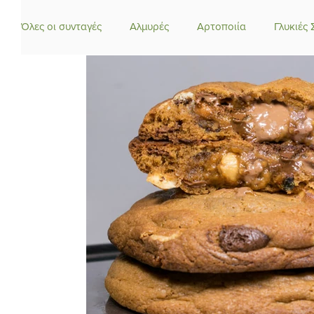
Όλες οι συνταγές
Αλμυρές
Αρτοποιία
Γλυκιές 
Έτοιμα μείγματα
Κέικ-Τάρτες
Κεράσματα
Μαροκινές Συνταγές
Συνταγές για Μείγμα Κέικ Βανί
Νηστίσιμες - Vegan
Οδηγίες Συμβουλές
Παγωτ
Πίτες
Σιροπιαστά
Σοκολατάκια
Τούρκικ
Θεωρία - Τεχνικές
Φυσικό προζύμι
Φρουτομαγ