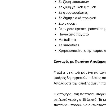
Σε ζύμη μπισκότων
Σε ζύμη γλυκού ψωμιού
Σε φρουτοσαλάτες
Σε δημητριακά πρωινού
Στο γιαούρτι
Γαρνίρετε κρέπες, pancakes 
Πάνω από παγωτό
Με trail mix
Σε smoothies
Χρησιμοποιείται στην παρασκ
Συνταγές με Παπάγια Αποξηρα
Φτιάξτε με αποξηραμένη παπάγια,
μπάρες δημητριακών, πλάκες σο
Απολαύστε την αποξηραμενη πα
Η αποξηραμενη παπάγια μπορεί 
σε ζεστό νερό για 15 λεπτά. Τ
παπάγια μπορούν να αντικαταστ