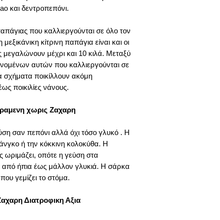
o και δεντροπεπόνι.
10 Οφέλη από την
παπάγιας που καλλιεργούνται σε όλο τον
παπάγιας:
 μεξικάνικη κίτρινη παπάγια είναι και οι
Η παπάγια είναι
ς μεγαλώνουν μέχρι και 10 κιλά. Μεταξύ
αντιοξειδωτικά εί
νομένων αυτών που καλλιεργούνται σε
τις βλαβερές ελεύ
τα σχήματα ποικίλλουν ακόμη
διατροφή πλούσια 
ως ποικιλίες νάνους.
προσφέρει πολλαπ
νέα είναι ότι οι 
ηραμενη χωρις Ζαχαρη
είναι φυσικές αντ
ληφθούν με την τ
ση σαν πεπόνι αλλά όχι τόσο γλυκό . Η
Η παπάγια υποστ
άνγκο ή την κόκκινη κολοκύθα. Η
άνθρωποι σήμερα 
σύστημα, αλλά η 
ς ωριμάζει, οπότε η γεύση στα
βελτίωση της πεπτ
 από ήπια έως μάλλον γλυκιά. Η σάρκα
περιέχει ένα φυσι
που γεμίζει το στόμα.
παπαΐνη. Το σώμα
άνθρωποι μπορεί
αχαρη Διατροφικη Αξια
ένζυμα για να δι
παπαΐνη μπορεί ν