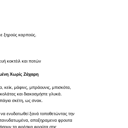
αυτών των σημαδ
Μπορεί να βελτ
διατροφή πλούσια 
την υγεία των ματ
περιέχει το 33% 
με ξηρούς καρπούς.
βιταμίνη Α. Όταν 
διατροφής σας, θα
Η παπάγια κάνε
έχουν δείξει ότι 
σε λυκοπένιο και
ευή κοκτέιλ και ποτών
στην πρόληψη τω
αντιοξειδωτικά κα
μένη Χωρίς Ζάχαρη
παπάγιας μπορού
σας. Αυτό το απο
 κείκ, μάφινς, μπράουνις, μπισκότα,
παίρνετε παπάγια 
κολάτας και διακοσμήστε γλυκά.
Η αποξηραμένη 
πάγια σκέτη, ως σνακ.
ανοσοποιητικό 
σας σύστημα εξαρ
να ενυδατωθεί ξανά τοποθετώντας την
διατροφή σας. Οι 
ψευδάργυρο παρέ
α επανυδατωμένα, αποξηραμενα φρουτα
ανοσοποιητικό σ
ήσουν τα φρέσκα φρούτα στις