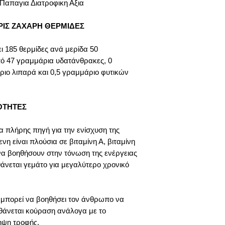
 Παπαγια Διατροφικη Αξια
των πρωτεϊνών κα
ζυμώσιμων ουσιώ
ΙΣ ΖΑΧΑΡΗ ΘΕΡΜΙΔΕΣ
καλή πέψη.
Είναι μια καλή π
 185 θερμίδες ανά μερίδα 50
διαιτητικές ίνες 
λαχανικά, αλλά η 
πό 47 γραμμάρια υδατάνθρακες, 0
Μόνο μια μερίδα π
ιο λιπαρά και 0,5 γραμμάριο φυτικών
φυτικών ινών, επο
για να αυξήσετε 
Ως πηγή διαιτητικ
ΟΤΗΤΕΣ
ομαλοποιήσει την 
τα συμπτώματα τ
α πλήρης πηγή για την ενίσχυση της
δυσκοιλιότητας.
η είναι πλούσια σε βιταμίνη Α, βιταμίνη
Βιταμίνες και μέ
 να βοηθήσουν στην τόνωση της ενέργειας
θρεπτικά συστατι
θάνεται γεμάτο για μεγαλύτερο χρονικό
φρούτα και λαχαν
βιταμίνες και μέτ
προφίλ του, συμπ
Ε, Κ, ασβεστίου 
 μπορεί να βοηθήσει τον άνθρωπο να
άλλων, μπορείτε ν
θάνεται κούραση ανάλογα με το
με παπάγια.
ηψη τροφής.