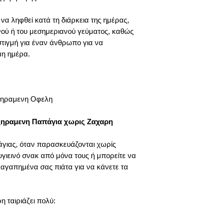
Μπορεί να παρέχ
Το κύριο θρεπτικό
α ληφθεί κατά τη διάρκεια της ημέρας,
υδατάνθρακες. Ότα
νού ή του μεσημεριανού γεύματος, καθώς
μέταλλα, η παπάγ
στιγμή για έναν άνθρωπο για να
για να δώσετε στο
μη ημέρα.
Η πηγή ινών του τ
πηγή ενέργειας - 
λύση σε αυτές τις
Η παπάγια έχει δ
επίπεδα χοληστ
οξηραμενη Οφελη
παπάγιας μπορεί 
βελτιώνοντας την
ξηραμενη Παπάγια χωρις Ζαχαρη
μελέτη διαπίστωσ
για 14 εβδομάδες 
γιας, όταν παρασκευάζονται χωρίς
χοληστερόλης LD
γιεινό σνακ από μόνα τους ή μπορείτε να
σε σύγκριση με μι
 αγαπημένα σας πιάτα για να κάνετε τα
Η αφυδατωμένη 
συστατικά για υγ
βοηθήσει το δέρμα
νεανικό. Μέσω της
 ταιριάζει πολύ:
στην παπάγια, τα
το δέρμα σας και