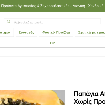
Προϊόντα Αρτοποιίας & Ζαχαροπλαστικής • Λιανική - Χονδρική
στημα
Συνταγές
Φυσικό Προζύμι
Σχετικά με εμά
DP
Παπάγια Α
Χωρίς Προ