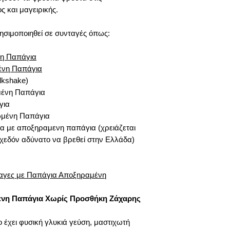
κρυολογήματος κα
 και μαγειρικής.
και των δύο αυτώ
να προσθέσετε πα
ησιμοποιηθεί σε συνταγές όπως:
κατά την περίοδο 
νη Παπάγια
Η κατανάλωση παπάγι
ένη Παπάγια
διαχείρισης του στρε
lkshake)
αποξηραμένης παπάγ
μένη Παπάγια
ανθρώπους. Ωστόσο,
για
αποτελέσματα της π
λειτουργήσουν για να
ωμένη Παπάγια
α με αποξηραμενη παπάγια (χρειάζεται
Είναι επίσης ένας νό
σχεδόν αδύνατο να βρεθεί στην Ελλάδα)
τα θρεπτικά συστατικ
διάθεσης, η παπάγια 
που επικεντρώνεται σ
αγες με Παπάγια Αποξηραμένη
Όλες οι πληροφορίες
μενη Παπάγια Χωρίς Προσθήκη Ζάχαρης
μας έχουν καθαρά εν
γνωστοποιούμε ότι σ
έχει φυσική γλυκιά γεύση, μαστιχωτή
αυτές δεν μπορούν ν