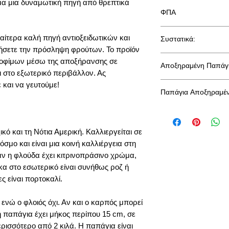
α μια δυναμωτική πηγή από θρεπτικά
Διαθεσιμότητα: Διαθέ
ΦΠΑ
Προέλευση: Ταϊλάνδη
Συσκευασίες: Χωρίς 
Στην τιμή συμπεριλα
Διατηρησιμότητα: 1 έ
αίτερα καλή πηγή αντιοξειδωτικών και
Συστατικά:
Κατάλληλο για: Σνακ
ξήσετε την πρόσληψη φρούτων. Το προϊόν
Παπάγια αποξηραμέ
τροφίμων μέσω της αποξήρανσης σε
Αποξηραμένη Παπάγια
ι στο εξωτερικό περιβάλλον. Ας
Μέγεθος: Κομμάτι
και να γευτούμε!
Διατροφική Επισήμ
pH: 2,5-3,5
Παπάγια Αποξηραμέ
Ενεργότητα νερού
Είναι καλή η αποξηρ
Ενέργεια (kCal) : 3
Υγρασία / Moistu
απάντηση σε αυτή την
Συνολικά λιπαρά :
κό και τη Νότια Αμερική. Καλλιεργείται σε
ακόμη και τα αποξηρ
Μπορεί να περιέχει ί
Υδατάνθρακες : 93
περισσότερα θρεπτικ
όσμο και είναι μια κοινή καλλιέργεια στη
κέλυφος γλουτένης, 
Πρωτεΐνη : 0
επειδή η διαδικασία
τους.
Φυτικές ίνες: 1,0
ν η φλούδα έχει κιτρινοπράσινο χρώμα,
αφαιρεί την περιεκτι
Αλάτι : 0,15
ρκα στο εσωτερικό είναι συνήθως ροζ ή
συστατικά χάνονται.
ες είναι πορτοκαλί.
Για να έχετε πραγματι
 ενώ ο φλοιός όχι. Αν και ο καρπός μπορεί
περιμένετε από την 
ση παπάγια έχει μήκος περίπου 15 cm, σε
σας, ας εξετάσουμε ο
ερισσότερο από 2 κιλά. Η παπάγια είναι
την υγεία των αποξ