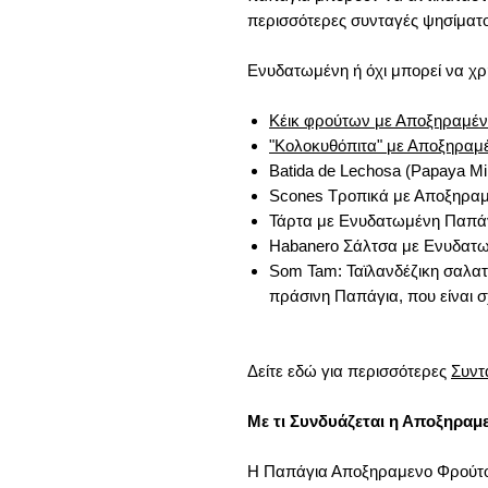
περισσότερες συνταγές ψησίματος
Ενυδατωμένη ή όχι μπορεί να χρ
Κέικ φρούτων με Αποξηραμέ
"Κολοκυθόπιτα" με Αποξηραμ
Batida de Lechosa (Papaya Mi
Scones Τροπικά με Αποξηρα
Τάρτα με Ενυδατωμένη Παπά
Habanero Σάλτσα με Ενυδατ
Som Tam: Ταϊλανδέζικη σαλατ
πράσινη Παπάγια, που είναι 
Δείτε εδώ για περισσότερες
Συντ
Με τι Συνδυάζεται η Αποξηρα
Η Παπάγια Αποξηραμενο Φρούτο 