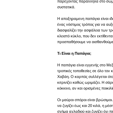
παρέχοντας παράλληλα στο σώμ
συστατικά.
Η αποξηραμενη παπάγια είναι ιδι
ένας νόστιμος τρόπος για να αυ
διασφαλίζει την ασφάλεια των 
κλειστό κύκλο, που δεν εκτίθεντα
προσπαθήσουμε να αισθανθούμε 
Τι Είναι η Παπάγια;
Η παπάγια είναι εγγενής στο Μεξι
τροπικές τοποθεσίες σε όλο τον κ
Χαβάη. Ο καρπός συλλέγεται ότα
κιτρινίζει καθώς ωριμάζει. Η σά
κόκκινο, αν και ορισμένες ποικιλί
Οι μαύροι σπόροι είναι βρώσιμοι.
να ζυγίζει έως και 20 κιλά, η μέ
σχήμα αχλαδιού και ζυγίζει όχι π