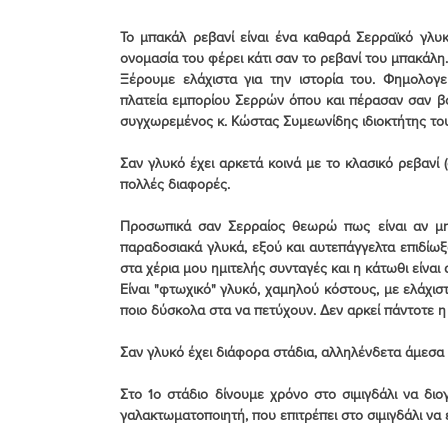
Το μπακάλ ρεβανί είναι ένα καθαρά Σερραϊκό γλυ
ονομασία του φέρει κάτι σαν το ρεβανί του μπακάλη.
Ξέρουμε ελάχιστα για την ιστορία του. Φημολογε
πλατεία εμπορίου Σερρών όπου και πέρασαν σαν βο
συγχωρεμένος κ. Κώστας Συμεωνίδης ιδιοκτήτης του
Σαν γλυκό έχει αρκετά κοινά με το κλασικό ρεβανί (
πολλές διαφορές. 
Προσωπικά σαν Σερραίος θεωρώ πως είναι αν μη 
παραδοσιακά γλυκά, εξού και αυτεπάγγελτα επιδίωξ
στα χέρια μου ημιτελής συνταγές και η κάτωθι είνα
Είναι "φτωχικό" γλυκό, χαμηλού κόστους, με ελάχιστα
ποιο δύσκολα στα να πετύχουν. Δεν αρκεί πάντοτε η
Σαν γλυκό έχει διάφορα στάδια, αλληλένδετα άμεσα 
Στο 1ο στάδιο δίνουμε χρόνο στο σιμιγδάλι να δι
γαλακτωματοποιητή, που επιτρέπει στο σιμιγδάλι να 