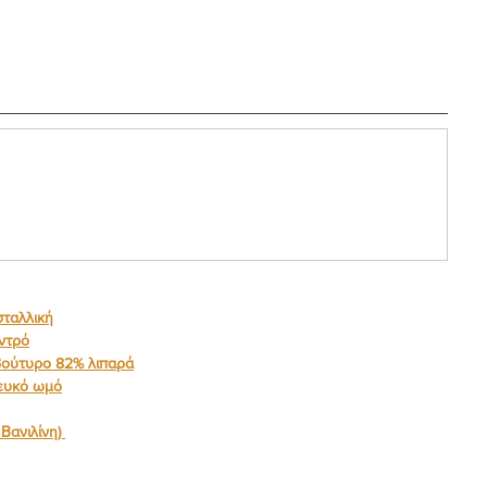
ταλλική
οντρό
βούτυρο 82% λιπαρά
ευκό ωμό
 Βανιλίνη) 