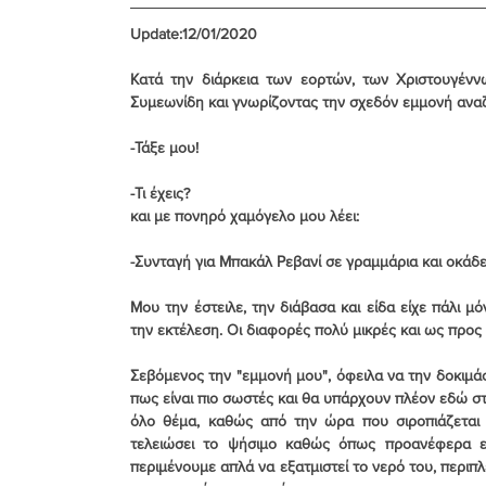
Update:12/01/2020
Κατά την διάρκεια των εορτών, των Χριστουγέννω
Συμεωνίδη και γνωρίζοντας την σχεδόν εμμονή αναζ
-Τάξε μου!
-Τι έχεις?
και με πονηρό χαμόγελο μου λέει:
-Συνταγή για Μπακάλ Ρεβανί σε γραμμάρια και οκάδε
Μου την έστειλε, την διάβασα και είδα είχε πάλι μό
την εκτέλεση. Οι διαφορές πολύ μικρές και ως προς 
Σεβόμενος την "εμμονή μου", όφειλα να την δοκιμάσ
πως είναι πιο σωστές και θα υπάρχουν πλέον εδώ στη
όλο θέμα, καθώς από την ώρα που σιροπιάζεται τ
τελειώσει το ψήσιμο καθώς όπως προανέφερα εί
περιμένουμε απλά να εξατμιστεί το νερό του, περιπ