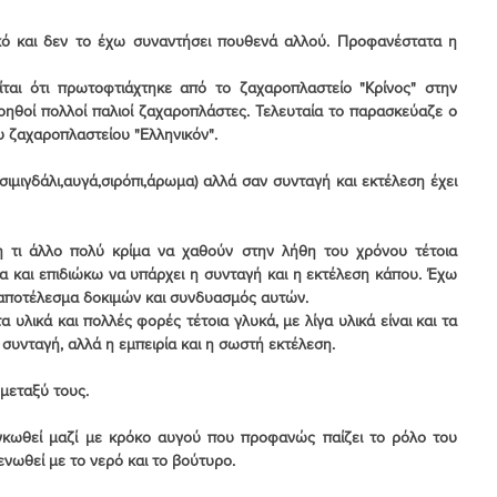
κό και δεν το έχω συναντήσει πουθενά αλλού. Προφανέστατα η 
ίται ότι πρωτοφτιάχτηκε από το ζαχαροπλαστείο "Κρίνος" στην 
ηθοί πολλοί παλιοί ζαχαροπλάστες. Τελευταία το παρασκεύαζε ο 
 ζαχαροπλαστείου "Ελληνικόν".
σιμιγδάλι,αυγά,σιρόπι,άρωμα) αλλά σαν συνταγή και εκτέλεση έχει 
τι άλλο πολύ κρίμα να χαθούν στην λήθη του χρόνου τέτοια 
α και επιδιώκω να υπάρχει η συνταγή και η εκτέλεση κάπου. Έχω 
ι αποτέλεσμα δοκιμών και συνδυασμός αυτών.
 υλικά και πολλές φορές τέτοια γλυκά, με λίγα υλικά είναι και τα 
 συνταγή, αλλά η εμπειρία και η σωστή εκτέλεση.
μεταξύ τους.
ογκωθεί μαζί με κρόκο αυγού που προφανώς παίζει το ρόλο του 
ενωθεί με το νερό και το βούτυρο.