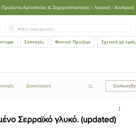
Προϊόντα Αρτοποιίας & Ζαχαροπλαστικής • Λιανική - Χονδρική
στημα
Συνταγές
Φυσικό Προζύμι
Σχετικά με εμά
υνταγές
Διακόσμηση
Σύνδεση/Ε
ες
Κεράσματα
μένο Σερραϊκό γλυκό. (updated)
ροκινές Συνταγές