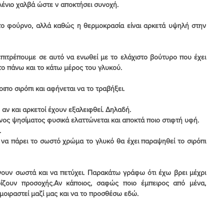
αλένιο χαλβά ώστε ν αποκτήσει συνοχή.
το φούρνο, αλλά καθώς η θερμοκρασία είναι αρκετά υψηλή στην 
 επιτρέπουμε σε αυτό να ενωθεί με το ελάχιστο βούτυρο που έχει 
το πάνω και το κάτω μέρος του γλυκού.
οιπο σιρόπι και αφήνεται να το τραβήξει.
αν και αρκετοί έχουν εξαλειφθεί. Δηλαδή.
ος ψησίματος φυσικά ελαττώνεται και αποκτά ποιο στιφτή υφή.
.
 να πάρει το σωστό χρώμα το γλυκό θα έχει παραψηθεί το σιρόπι 
νουν σωστά και να πετύχει. Παρακάτω γράφω ότι έχω βρει μέχρι 
ίζουν προσοχής.Αν κάποιος, σαφώς ποιο έμπειρος από μένα, 
 μοιραστεί μαζί μας και να το προσθέσω εδώ.