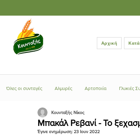
Αρχική
Κατά
Όλες οι συνταγές
Αλμυρές
Αρτοποιία
Γλυκιές Σ
Κουνταξής Νίκος
Ελληνικές Συνταγές
Έτοιμα μείγματα
Κέικ-Τάρτ
Μπακάλ Ρεβανί - Το ξεχασ
Έγινε ενημέρωση:
23 Ιουν 2022
Κουλούρια-Μπισκότα
Λιβανέζικες Συνταγές
Μα