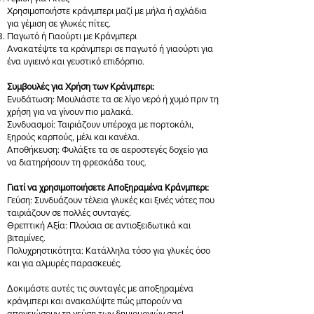
Χρησιμοποιήστε κράνμπερι μαζί με μήλα ή αχλάδια
για γέμιση σε γλυκές πίτες.
Παγωτό ή Γιαούρτι με Κράνμπερι
Ανακατέψτε τα κράνμπερι σε παγωτό ή γιαούρτι για
ένα υγιεινό και γευστικό επιδόρπιο.
Συμβουλές για Χρήση των Κράνμπερι:
Ενυδάτωση: Μουλιάστε τα σε λίγο νερό ή χυμό πριν τη
χρήση για να γίνουν πιο μαλακά.
Συνδυασμοί: Ταιριάζουν υπέροχα με πορτοκάλι,
ξηρούς καρπούς, μέλι και κανέλα.
Αποθήκευση: Φυλάξτε τα σε αεροστεγές δοχείο για
να διατηρήσουν τη φρεσκάδα τους.
Γιατί να χρησιμοποιήσετε Αποξηραμένα Κράνμπερι:
Γεύση: Συνδυάζουν τέλεια γλυκές και ξινές νότες που
ταιριάζουν σε πολλές συνταγές.
Θρεπτική Αξία: Πλούσια σε αντιοξειδωτικά και
βιταμίνες.
Πολυχρηστικότητα: Κατάλληλα τόσο για γλυκές όσο
και για αλμυρές παρασκευές.
Δοκιμάστε αυτές τις συνταγές με αποξηραμένα
κράνμπερι και ανακαλύψτε πώς μπορούν να
απογειώσουν τη γεύση των δημιουργιών σας!