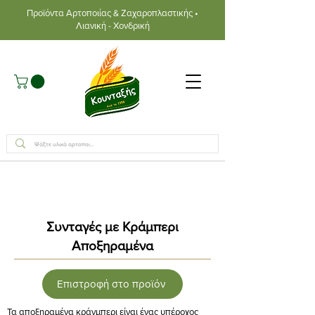
Προϊόντα Αρτοποιίας & Ζαχαροπλαστικής •
Λιανική - Χονδρική
Συνταγές με Κράμπερι
Αποξηραμένα
Επιστροφή στο προϊόν
Τα αποξηραμένα κράνμπερι είναι ένας υπέροχος