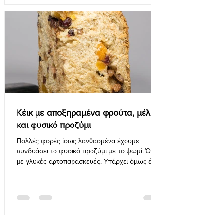
Κέικ με αποξηραμένα φρούτα, μέλι
και φυσικό προζύμι
Πολλές φορές ίσως λανθασμένα έχουμε
συνδυάσει το φυσικό προζύμι με το ψωμί. Όχι
με γλυκές αρτοπαρασκευές. Υπάρχει όμως ένας
πολύ σοβαρός...