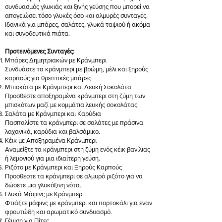
συνδυασμός γλυκιάς και ξινής γεύσης που μπορεί να
απογειώσει τόσο γλυκές όσο και αλμυρές συνταγές.
Ιδανικά για μπάρες, σαλάτες, γλυκά ταψιού ή ακόμα
και συνοδευτικά πιάτα.
Προτεινόμενες Συνταγές:
Μπάρες Δημητριακών με Κράνμπερι
Συνδυάστε τα κράνμπερι με βρώμη, μέλι και ξηρούς
καρπούς για θρεπτικές μπάρες.
Μπισκότα με Κράνμπερι και Λευκή Σοκολάτα
Προσθέστε αποξηραμένα κράνμπερι στη ζύμη των
μπισκότων μαζί με κομμάτια λευκής σοκολάτας.
Σαλάτα με Κράνμπερι και Καρύδια
Πασπαλίστε τα κράνμπερι σε σαλάτες με πράσινα
λαχανικά, καρύδια και βαλσάμικο.
Κέικ με Αποξηραμένα Κράνμπερι
Αναμείξτε τα κράνμπερι στη ζύμη ενός κέικ βανίλιας
ή λεμονιού για μια ιδιαίτερη γεύση.
Ριζότο με Κράνμπερι και Ξηρούς Καρπούς
Προσθέστε τα κράνμπερι σε αλμυρό ριζότο για να
δώσετε μια γλυκόξινη νότα.
Γλυκά Μάφινς με Κράνμπερι
Φτιάξτε μάφινς με κράνμπερι και πορτοκάλι για έναν
φρουτώδη και αρωματικό συνδυασμό.
Γέμιση για Πίτες